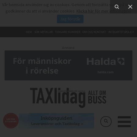
Vår hemsida använder sig av cookies. Genom att fortsätta surfa på sidan
godkänner du att vi använder cookies.
Klicka här för mer information
.
Jag förstår
HEM
SÖK ARTIKLAR
TIDIGARE NUMMER
OM OSS/KONTAKT
INTEGRITETSPOLICY
Annons: