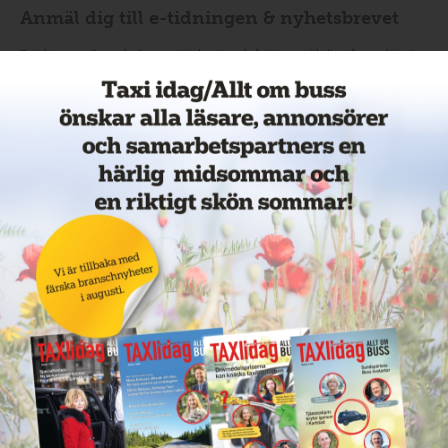
Anmäl dig till e-tidningen & nyhetsbrevet
E-tidningen & veckobrevet är kostnadsfritt, anmäl dig i formuläret
nedan.
Integritetspolicy
Observera att du måste bekräfta din prenumeration via autosvar
som är skickat till din epost. Om du endast vill få e-tidningen som
kommer ut med åtta nummer per år är det viktigt du anger det i mejl
som du skickar till
admin@rspmedia.se
App:
https://apps.apple.com/us/app/taxi-idag-allt-om-buss/id6450783230
https://play.google.com/store/apps/details?
id=com.prenly.taxiidag&pli=1
Taxi idag/Allt om buss distribueras från 2024 helt digitalt via epost
egen appen.