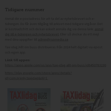
Tidigare nummer
Anmäl din e-postadress för att ta del av nyhetsbrevet och e-
tidningen. Du får även tillgång till arkivet med tidigare utgåvor. Det
är kostnadsfritt och du kan enkelt anmäla dig via denna länk:
anmäl
dig till e-tidningen och nyhetsbrevet
. Eller så skickar du ett mejl
med dina uppgifter till
admin@rspmedia.se
Taxi idag/Allt om buss distribueras från 2024 helt digitalt via epost
och egen app.
Länk till appen:
https://apps.apple.com/us/app/taxi-idag-allt-om-buss/id6450783230
https://play.google.com/store/apps/details?
id=com.prenly.taxiidag&pli=1