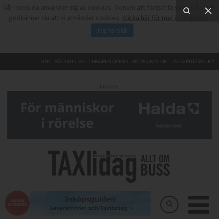
Vår hemsida använder sig av cookies. Genom att fortsätta surfa på sidan
godkänner du att vi använder cookies.
Klicka här för mer information
.
Jag förstår
HEM
SÖK ARTIKLAR
TIDIGARE NUMMER
OM OSS/KONTAKT
INTEGRITETSPOLICY
Annons: