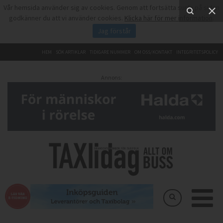
Vår hemsida använder sig av cookies. Genom att fortsätta surfa på sidan
godkänner du att vi använder cookies.
Klicka här för mer information
.
Jag förstår
HEM
SÖK ARTIKLAR
TIDIGARE NUMMER
OM OSS/KONTAKT
INTEGRITETSPOLICY
Annons: