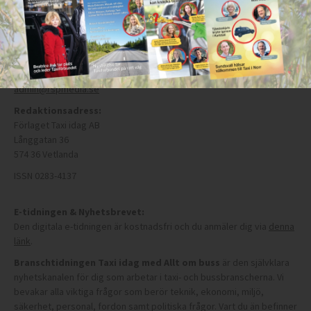
Richard Svensk
richard@rspmedia.se
070-890 05 67
Administration:
Eija Källström
admin@rspmedia.se
Redaktionsadress:
Förlaget Taxi idag AB
Långgatan 36
574 36 Vetlanda
ISSN 0283-4137
E-tidningen & Nyhetsbrevet:
Den digitala e-tidningen är kostnadsfri och du anmäler dig via
denna
länk
.
Branschtidningen
Taxi idag med Allt om buss
är den självklara
nyhetskanalen för dig som arbetar i taxi- och bussbranscherna. Vi
bevakar alla viktiga frågor som berör teknik, ekonomi, miljö,
säkerhet, personal, fordon samt politiska frågor. Vart du än befinner