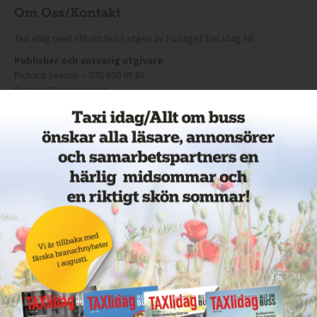
Om Oss/Kontakt
Taxi idag med Allt om buss utges av Förlaget Taxi idag AB
Publisher och ansvarig utgivare
Richard Svensk – 070-890 05 67
Richard@rspmedia.se
Senior editor
Anders Forsström
anders.f@spearproduction.se
Mobil: 0708-10 92 21
Redaktör
Mikael Svensson
Mikael.reportage@outlook.com
Mobil: 070-850 85 56
Webbredaktör / Notiser:
Mikael Svensson
Mikael.reportage@outlook.com
Mobil: 070-850 85 56
Annonsering: