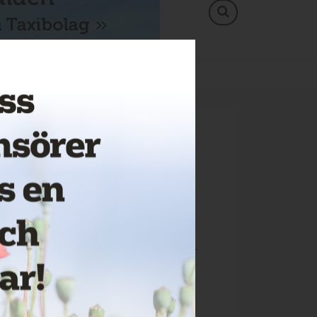
NSERA
SVERIGES SNYGGASTE TAXIBIL
r in dem
 IDAG AB
 intresse för branscherna vi bevakar –