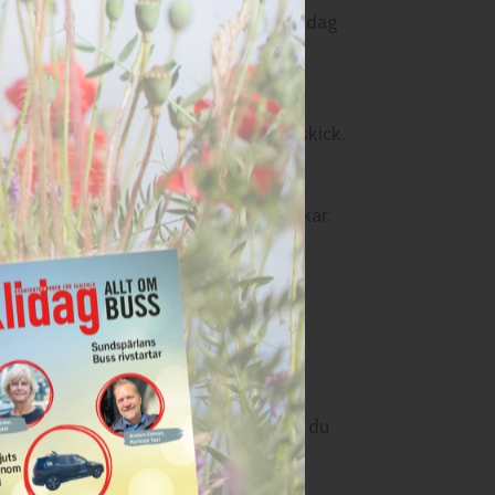
amn sparas för dig som erhåller Taxi idag
 görs via länken längst ned i varje utskick.
obbar inom branscherna Taxi idag bevakar.
ntaktpersoner som Taxi idag tror är
prenumeration och sparas under tiden du
s dina uppgifter efter att