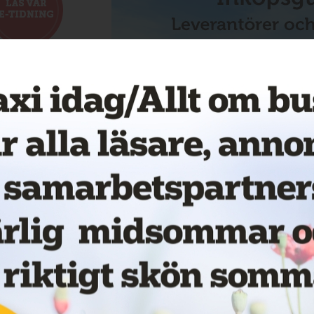
NGEN & NYHETSBREVET
INKÖPSGUIDEN
ANNONSARTIKLAR
ANNO
vi samlar in och varför vi samla
PPGIFTER FÖR FÖRLAGET TAXI
se vänder sig till dig som är yrkesmässigt verksam eller har
ikbranscherna samt närliggande branscher.