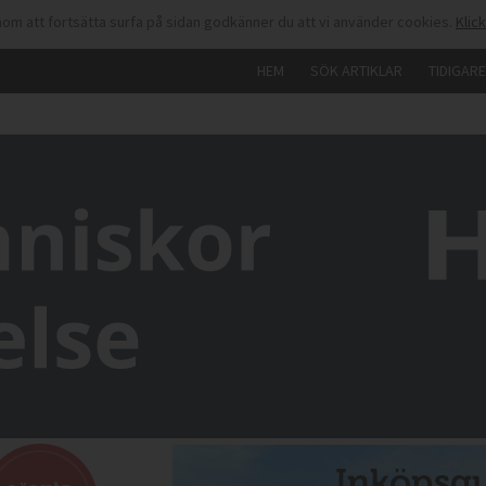
om att fortsätta surfa på sidan godkänner du att vi använder cookies.
Klic
HEM
SÖK ARTIKLAR
TIDIGAR