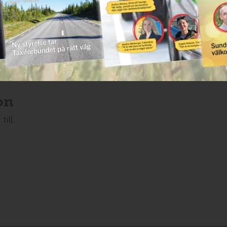
system lagras i enlighet med bokföringslagen i minst 7 års ti
r.
Taxi idag separat avtal med respektive part.
on
till.