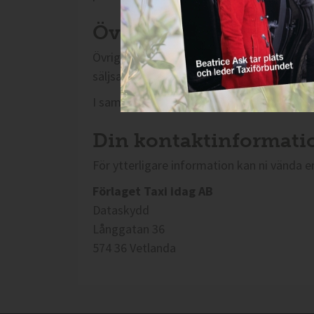
Övrigt:
Övriga personuppgifter i Taxi idags affärs
säljsamtal, mässor, kundbesök och offerte
I samarbeten med andra affärspartner har 
Din kontaktinformati
För ytterligare information kan ni vända er 
Förlaget Taxi idag AB
Dataskydd
Långgatan 36
574 36 Vetlanda