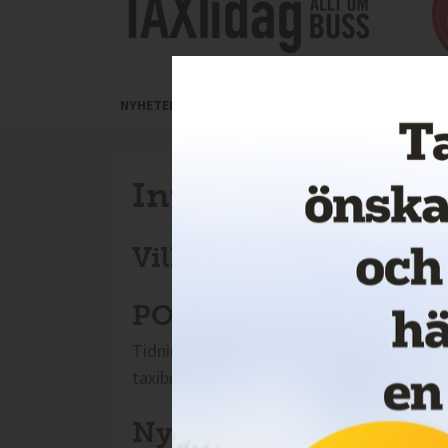
NYHETER
ARTIKLAR
ANMÄL DIG TILL E-TIDNI
Integritetspolicy
Vilka personuppgifter 
POLICY FÖR PERSONU
Tidningen Taxi idag och hemsidan taxiidag.
taxibranschen, bussbranschen, persontraf
Nyhetsbrev: