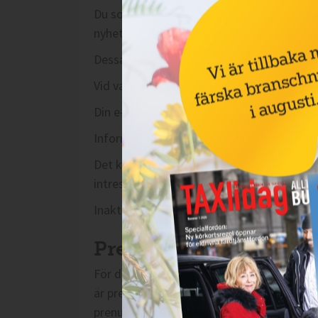
Du som erhåller Taxi idags nyhetsbrev och
nyhetsbrev och e-tidning. Denna informatio
Dessa uppgifter är inte kopplade till någo
Vid varje utskick har du som erhåller nyhet
Din e-post och andra lämnade uppgifter vi
Informationen i nyhetsbrevet och på hemsi
Det kan också innebära att Taxi idag saml
intresserade av Taxi idags information.
Inaktuella persondata och adresser radera
Prenumerant:
För dig som prenumerant på papperstidnin
är prenumerant för att vi ska kunna distrib
prenumerationen löper ut.