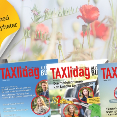
 e-tidning. Din e-postadress, namn och eventuellt företagsn
n ligger på en server hos tjänsten ”Get a Newsletter”.
n övrig information om din person eller företag.
sbrevet och e-tidningen möjlighet att avregistrera dig, detta
d registreringen inaktiveras då automatiskt.
dan eller i tidningen är relevant information för dig som j
ar in och hanterar företagsnamn samt e-postadresser till ko
s löpande.
gen sparas de uppgifter du lämnade vid tecknandet av din 
uera tidningen till din adress. Om ingen förnyelse sker radera