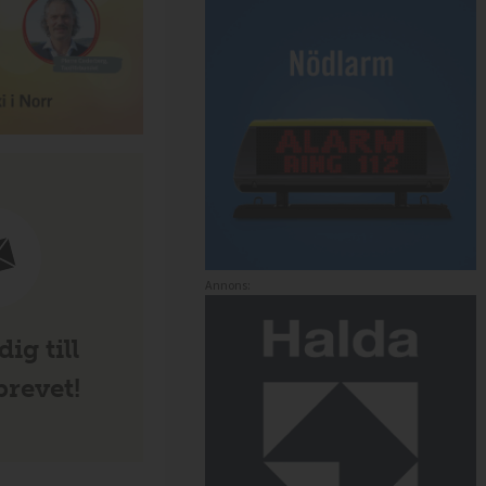
Annons:
ig till
revet!