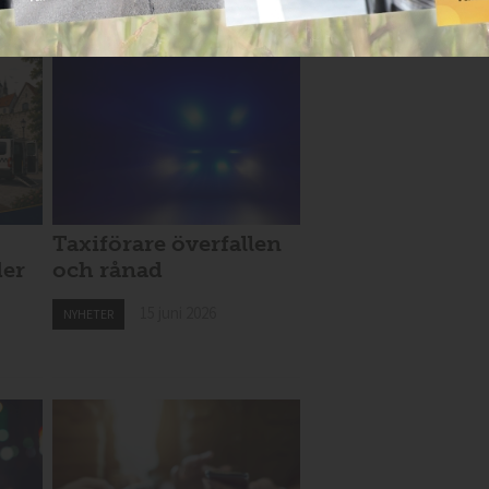
Taxiförare överfallen
der
och rånad
15 juni 2026
NYHETER