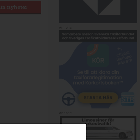
sta nyheter
Annons:
Annons: