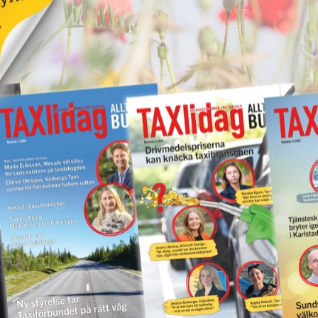
Kastade elsparkcykel
vna
på taxibil – åtalas för
ör
skadegörelse
17 juni 2026
NYHETER