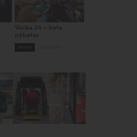
e
Vecka 24 – heta
nyheter
14 juni 2026
NYHETER