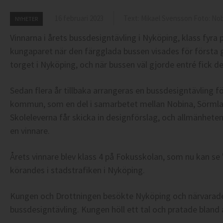
16 februari 2023
Text: Mikael Svensson Foto: No
NYHETER
Vinnarna i årets bussdesigntävling i Nyköping, klass fyra 
kungaparet när den färgglada bussen visades för första g
torget i Nyköping, och när bussen väl gjorde entré fick de
Sedan flera år tillbaka arrangeras en bussdesigntävling f
kommun, som en del i samarbetet mellan Nobina, Sörml
Skoleleverna får skicka in designförslag, och allmänhete
en vinnare.
Årets vinnare blev klass 4 på Fokusskolan, som nu kan s
körandes i stadstrafiken i Nyköping.
Kungen och Drottningen besökte Nyköping och närvarade 
bussdesigntävling. Kungen höll ett tal och pratade bland