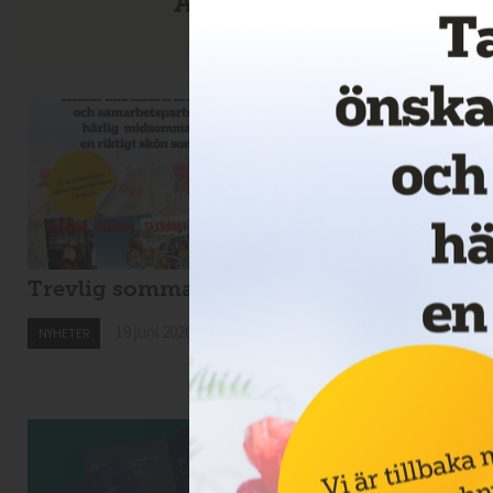
Anmäl dig till nyhetsbre
Trevlig sommar!
Nytt taxibolag i
Kiruna
19 juni 2026
NYHETER
19 juni 2026
NYHETER