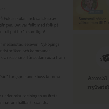
bina
på Fokusskolan, fick sällskap av
ången. Det var fullt med folk på
n full pott från samtliga!
ör mellanstadieelever i Nyköpings
andstrafiken och kommunen.
n och resenärer får sedan rösta fram
e "sin" färgsprakande buss komma
Anmäl d
nyhetsb
under prisutdelningen av årets
 annat om hållbart resande.