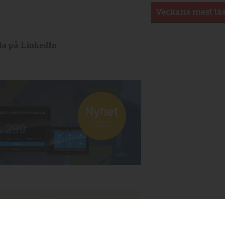
Veckans mest lä
la på LinkedIn