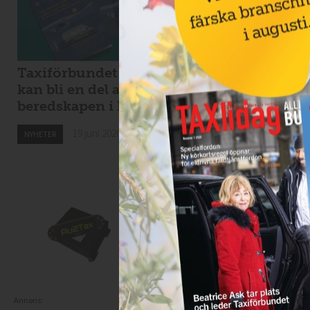
Taxiförbundet: taxi
Kaos i Stockholms
kan bli en del av
lokaltrafik – eldri
beredskapen i krig
bussar för tunga f
Spångabron
19 juni 2026
NYHETER
18 juni 2026
NYHETER
Annons: