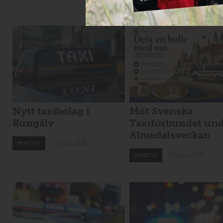
Nytt taxibolag i
Möt Svenska
Kungälv
Taxiförbundet un
Almedalsveckan
17 juni 2026
NYHETER
15 juni 2026
NYHETER