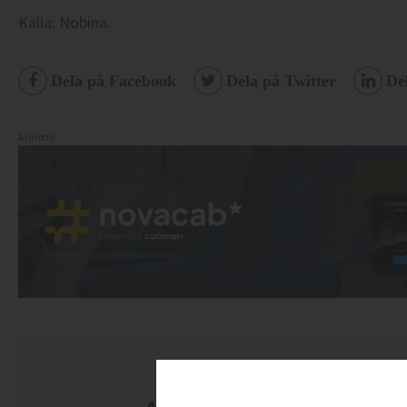
Källa: Nobina.
Dela på Facebook
Dela på Twitter
De
Annons: