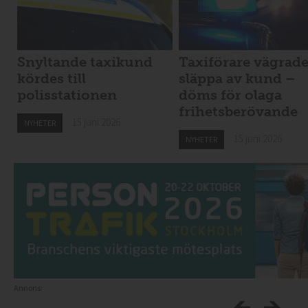
Snyltande taxikund
Taxiförare vägrad
kördes till
släppa av kund –
polisstationen
döms för olaga
frihetsberövande
15 juni 2026
NYHETER
15 juni 2026
NYHETER
Annons: