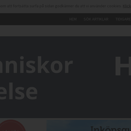
om att fortsätta surfa på sidan godkänner du att vi använder cookies.
Klic
HEM
SÖK ARTIKLAR
TIDIGAR