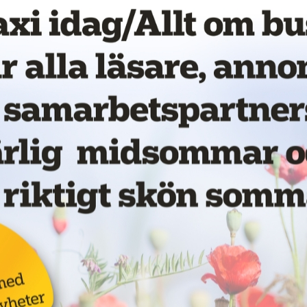
vet!
Nytt taxibolag i Piteå
19 juni 2026
NYHETER