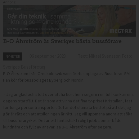
Annons:
B-O Åhrström är Sveriges bästa bussförare
06 september 2023
Text: Mikael Svensson Foto:
NYHETER
Sveriges Bussföretag
B-O Åhrström från Örnsköldsvik vann årets upplaga av Bussförar-SM.
Han kör för bussbolaget Byberg och Nordin.
- Jag är glad och stolt över att ha kört hem segern i en tuff konkurrens i
dagens startfält. Det är som att vinna det fina tv-priset Kristallen, fast
för tunga persontransporter. Det är det ultimata kvittot på att det jag
gör är rätt och att utbildningen är rätt. Jag vill uppmana andra att söka
till bussföraryrket. Det är ett fantastiskt roligt jobb som är både
kundnära och fyllt av ansvar, sa B-O Åhrström efter segern.