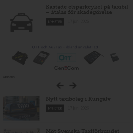
Kastade elsparkcykel på taxibil
– åtalas för skadegörelse
17 juni 2026
NYHETER
Annons:
Nytt taxibolag i Kungälv
17 juni 2026
NYHETER
Möt Svenska Taxiförbundet