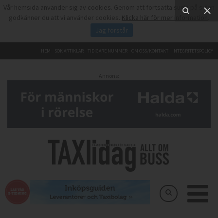
Vår hemsida använder sig av cookies. Genom att fortsätta surfa på sidan
godkänner du att vi använder cookies.
Klicka här för mer information
.
Jag förstår
HEM
SÖK ARTIKLAR
TIDIGARE NUMMER
OM OSS/KONTAKT
INTEGRITETSPOLICY
Annons: