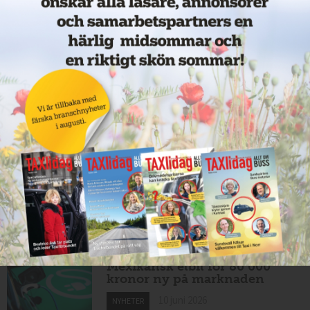
Nytt taxibolag i Borlänge
11 juni 2026
NYHETER
Taxibommar fick inte avsedd
effekt vid Lund C
10 juni 2026
NYHETER
Nytt taxibolag i Borlänge
10 juni 2026
NYHETER
Mexikansk elbil för 80 000
kronor ny på marknaden
10 juni 2026
NYHETER