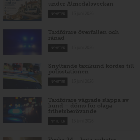
under Almedalsveckan
15 juni 2026
NYHETER
Taxiförare överfallen och
rånad
15 juni 2026
NYHETER
Snyltande taxikund kördes till
polisstationen
15 juni 2026
NYHETER
Taxiförare vägrade släppa av
kund – döms för olaga
frihetsberövande
15 juni 2026
NYHETER
Vecka 24 – heta nyheter