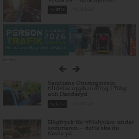
14 juni 2026
NYHETER
Annons:
Samtrans Omsorgsresor
tilldelas upphandling i Täby
och Danderyd
13 juni 2026
NYHETER
Högtryck för viltolyckor under
sommaren – detta ska du
tänka på