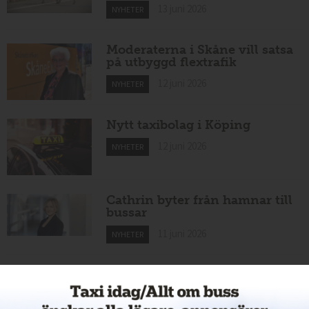
13 juni 2026
NYHETER
Moderaterna i Skåne vill satsa
på utbyggd flextrafik
12 juni 2026
NYHETER
Nytt taxibolag i Köping
12 juni 2026
NYHETER
Cathrin byter från hamnar till
bussar
11 juni 2026
NYHETER
Nytt taxiföretag i Sigtuna
11 juni 2026
NYHETER