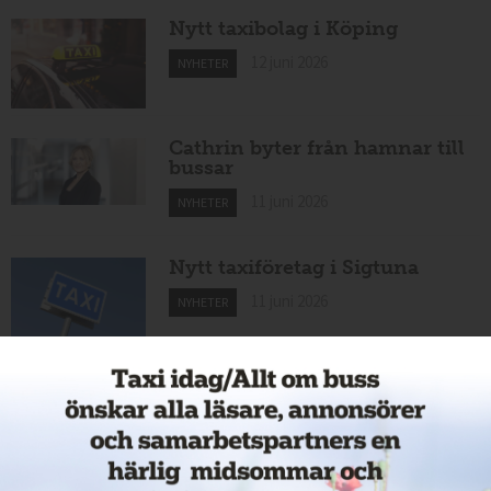
Nytt taxibolag i Köping
12 juni 2026
NYHETER
Cathrin byter från hamnar till
bussar
11 juni 2026
NYHETER
Nytt taxiföretag i Sigtuna
11 juni 2026
NYHETER
Nytt taxibolag i Borlänge
11 juni 2026
NYHETER