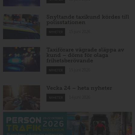
Snyltande taxikund kördes till
polisstationen
15 juni 2026
NYHETER
Taxiförare vägrade släppa av
kund – döms för olaga
frihetsberövande
15 juni 2026
NYHETER
Vecka 24 – heta nyheter
14 juni 2026
NYHETER