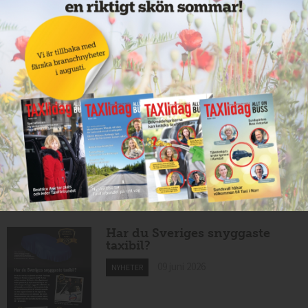
Taxibommar fick inte avsedd
effekt vid Lund C
10 juni 2026
NYHETER
Nytt taxibolag i Borlänge
10 juni 2026
NYHETER
Mexikansk elbil för 80 000
kronor ny på marknaden
10 juni 2026
NYHETER
Har du Sveriges snyggaste
taxibil?
09 juni 2026
NYHETER