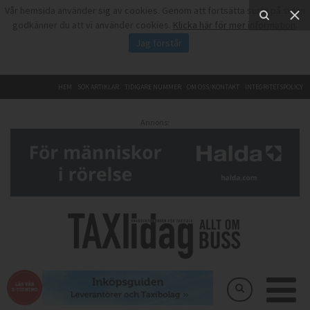
Vår hemsida använder sig av cookies. Genom att fortsätta surfa på sidan
godkänner du att vi använder cookies.
Klicka här för mer information
.
Jag förstår
HEM
SÖK ARTIKLAR
TIDIGARE NUMMER
OM OSS/KONTAKT
INTEGRITETSPOLICY
Annons: