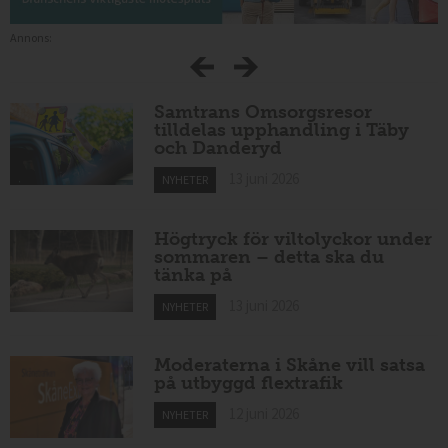
Annons:
Samtrans Omsorgsresor
tilldelas upphandling i Täby
och Danderyd
13 juni 2026
NYHETER
Högtryck för viltolyckor under
sommaren – detta ska du
tänka på
13 juni 2026
NYHETER
Moderaterna i Skåne vill satsa
på utbyggd flextrafik
12 juni 2026
NYHETER