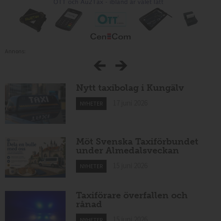
Annons:
Nytt taxibolag i Kungälv
17 juni 2026
NYHETER
Möt Svenska Taxiförbundet
under Almedalsveckan
15 juni 2026
NYHETER
Taxiförare överfallen och
rånad
15 juni 2026
NYHETER