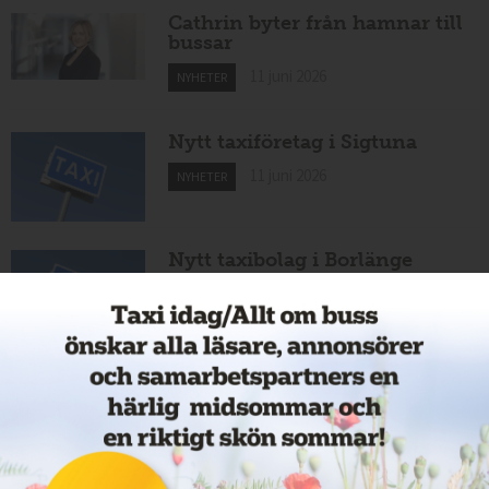
Cathrin byter från hamnar till
bussar
11 juni 2026
NYHETER
Nytt taxiföretag i Sigtuna
11 juni 2026
NYHETER
Nytt taxibolag i Borlänge
11 juni 2026
NYHETER
Taxibommar fick inte avsedd
effekt vid Lund C
10 juni 2026
NYHETER