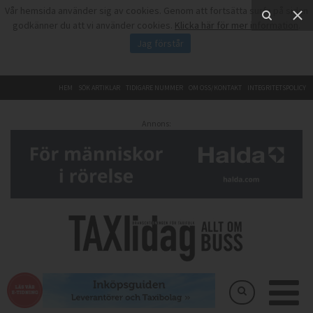
Vår hemsida använder sig av cookies. Genom att fortsätta surfa på sidan
godkänner du att vi använder cookies.
Klicka här för mer information
.
Jag förstår
HEM
SÖK ARTIKLAR
TIDIGARE NUMMER
OM OSS/KONTAKT
INTEGRITETSPOLICY
Annons: