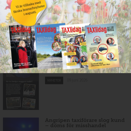
Nytt taxibolag i Borlänge
10 juni 2026
NYHETER
Mexikansk elbil för 80 000
kronor ny på marknaden
10 juni 2026
NYHETER
Har du Sveriges snyggaste
taxibil?
09 juni 2026
NYHETER
Angripen taxiförare slog kund
– döms för misshandel