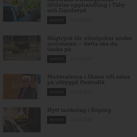
tilldelas upphandling i Täby
och Danderyd
13 juni 2026
NYHETER
Högtryck för viltolyckor under
sommaren – detta ska du
tänka på
13 juni 2026
NYHETER
Moderaterna i Skåne vill satsa
på utbyggd flextrafik
12 juni 2026
NYHETER
Nytt taxibolag i Köping
12 juni 2026
NYHETER