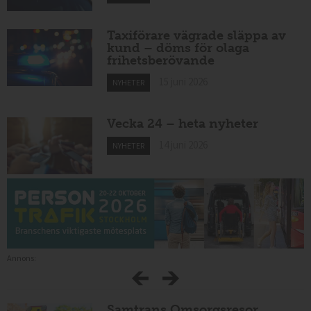
Taxiförare vägrade släppa av
kund – döms för olaga
frihetsberövande
15 juni 2026
NYHETER
Vecka 24 – heta nyheter
14 juni 2026
NYHETER
Annons:
Samtrans Omsorgsresor