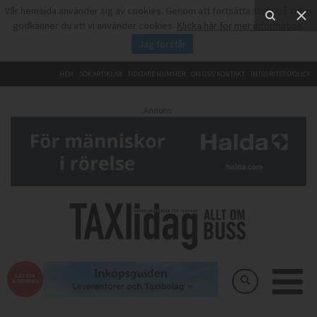
Vår hemsida använder sig av cookies. Genom att fortsätta surfa på sidan
godkänner du att vi använder cookies.
Klicka här för mer information
.
Jag förstår
HEM
SÖK ARTIKLAR
TIDIGARE NUMMER
OM OSS/KONTAKT
INTEGRITETSPOLICY
Annons: