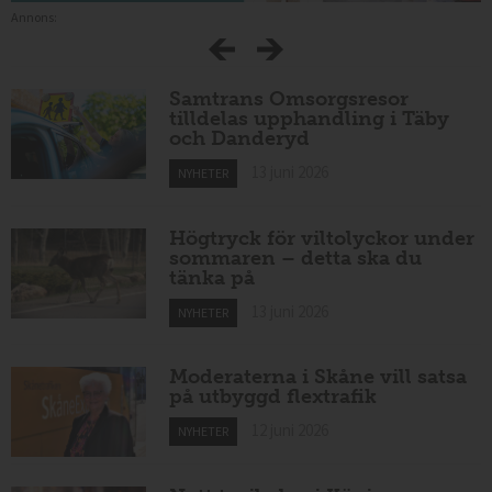
Annons:
Samtrans Omsorgsresor
tilldelas upphandling i Täby
och Danderyd
13 juni 2026
NYHETER
Högtryck för viltolyckor under
sommaren – detta ska du
tänka på
13 juni 2026
NYHETER
Moderaterna i Skåne vill satsa
på utbyggd flextrafik
12 juni 2026
NYHETER