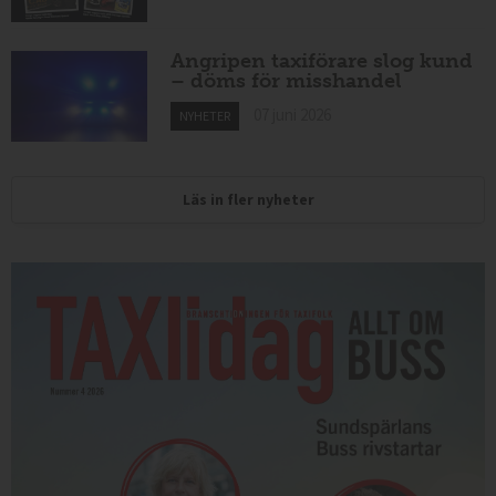
Angripen taxiförare slog kund
– döms för misshandel
07 juni 2026
NYHETER
Läs in fler nyheter