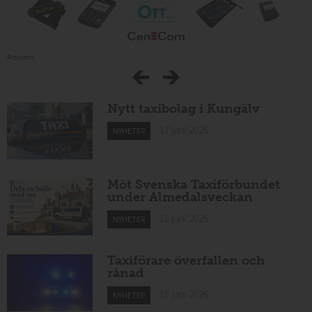
Annons:
Nytt taxibolag i Kungälv
17 juni 2026
NYHETER
Möt Svenska Taxiförbundet
under Almedalsveckan
15 juni 2026
NYHETER
Taxiförare överfallen och
rånad
15 juni 2026
NYHETER