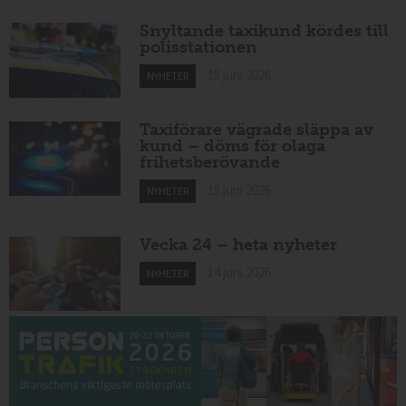
Snyltande taxikund kördes till
polisstationen
15 juni 2026
NYHETER
Taxiförare vägrade släppa av
kund – döms för olaga
frihetsberövande
15 juni 2026
NYHETER
Vecka 24 – heta nyheter
14 juni 2026
NYHETER