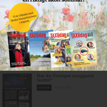
effekt vid Lund C
10 juni 2026
NYHETER
Nytt taxibolag i Borlänge
10 juni 2026
NYHETER
Mexikansk elbil för 80 000
kronor ny på marknaden
10 juni 2026
NYHETER
Har du Sveriges snyggaste
taxibil?
09 juni 2026
NYHETER