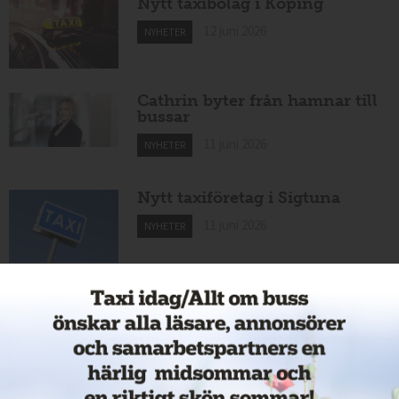
Nytt taxibolag i Köping
12 juni 2026
NYHETER
Cathrin byter från hamnar till
bussar
11 juni 2026
NYHETER
Nytt taxiföretag i Sigtuna
11 juni 2026
NYHETER
Nytt taxibolag i Borlänge
11 juni 2026
NYHETER
Taxibommar fick inte avsedd