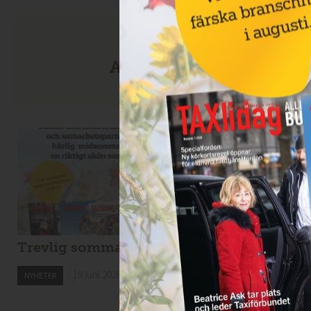
Anmäl dig till nyhetsbre
Trevlig sommar!
Nytt taxibolag i
Kiruna
19 juni 2026
NYHETER
19 juni 2026
NYHETER