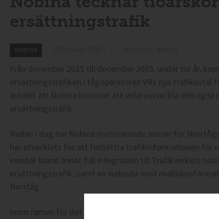
Nobina tecknar tioårsko
ersättningstrafik
08 februari 2025
Text: Foto: Nobina
NYHETER
Från december 2025 till december 2035, under tio år, ko
ersättningstrafiken i tågoperatören VRs nya trafikavtal 
avtalet att Nobina kommer att vidareutveckla den egna r
ersättningstrafik.
Redan i dag har Nobina motsvarande ansvar för Norrtåg
har utvecklats för att förbättra trafikinformationen för r
innebär bland annat full integration till Trafikverkets na
ersättningstrafik, samt en websida med realtidsinformati
Norrtåg.
Inom ramen för det nya avtalet, kommer Nobina och VR t