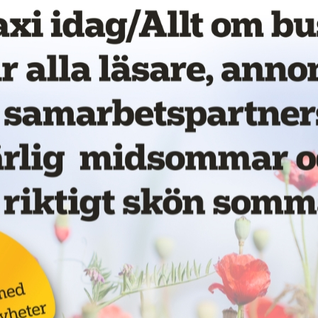
ing. Bland annat genom
d ska kunna ha full koll på den
la på LinkedIn