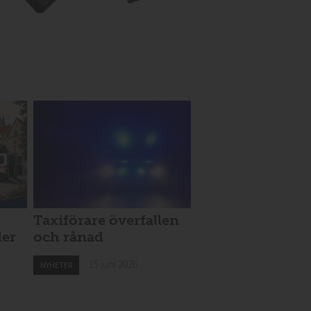
Taxiförare överfallen
der
och rånad
15 juni 2026
NYHETER