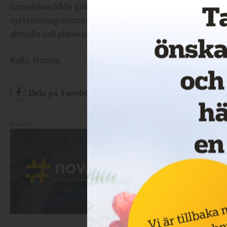
samverkan både gällande trafikplanering och trafikledn
systemintegrationer, med syftet att VRs medarbetare allti
aktuella och planerade ersättningstrafiken.
Källa. Nobina.
Dela på Facebook
Dela på Twitter
De
Annons: