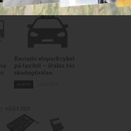
Kastade elsparkcykel
vna
på taxibil – åtalas för
ör
skadegörelse
17 juni 2026
NYHETER