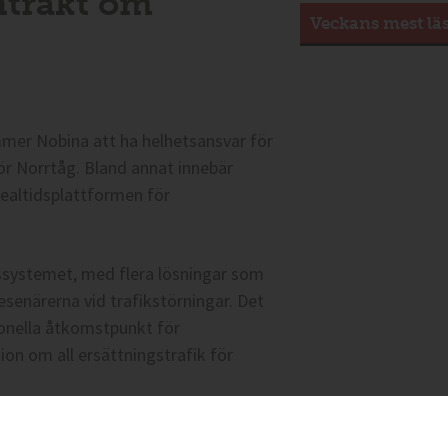
ntrakt om
Veckans mest lä
mmer Nobina att ha helhetsansvar för
för Norrtåg. Bland annat innebär
ealtidsplattformen för
ssystemet, med flera lösningar som
esenärerna vid trafikstörningar. Det
tionella åtkomstpunkt för
on om all ersättningstrafik för
illsammans etablera en tät