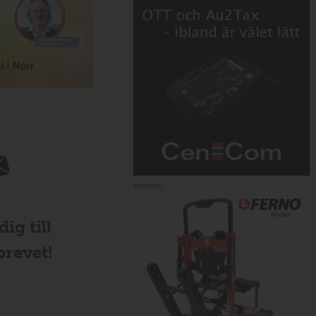
Annons:
ig till
revet!