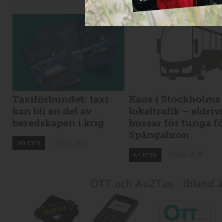
Taxiförbundet: taxi
Kaos i Stockholms
kan bli en del av
lokaltrafik – eldri
beredskapen i krig
bussar för tunga f
Spångabron
19 juni 2026
NYHETER
18 juni 2026
NYHETER