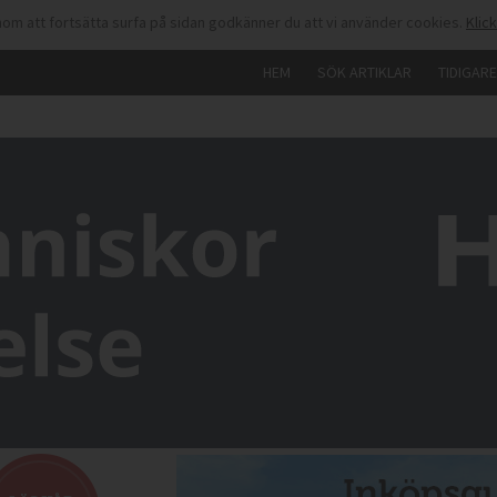
om att fortsätta surfa på sidan godkänner du att vi använder cookies.
Klic
HEM
SÖK ARTIKLAR
TIDIGAR