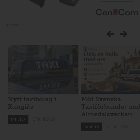
Annons:
Nytt taxibolag i
Möt Svenska
Kungälv
Taxiförbundet un
Almedalsveckan
17 juni 2026
NYHETER
15 juni 2026
NYHETER