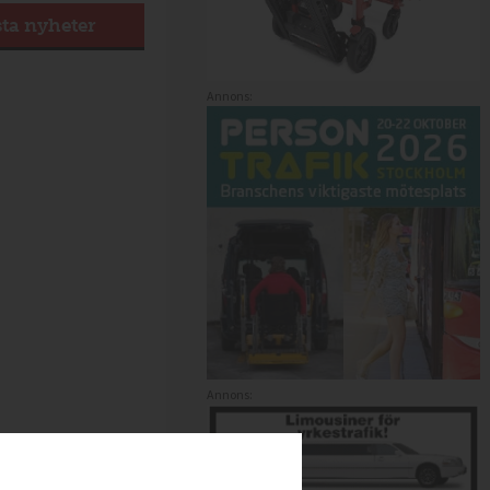
sta nyheter
Annons:
Annons: