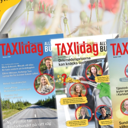
vet!
Nytt taxibolag i Piteå
19 juni 2026
NYHETER