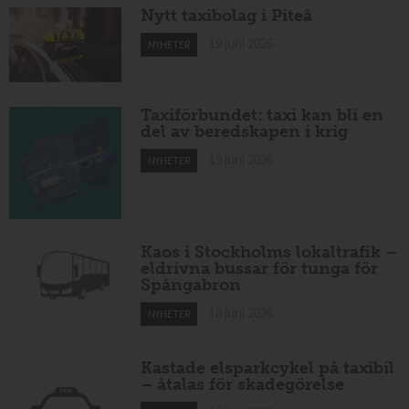
Nytt taxibolag i Piteå
19 juni 2026
NYHETER
Taxiförbundet: taxi kan bli en
del av beredskapen i krig
19 juni 2026
NYHETER
Kaos i Stockholms lokaltrafik –
eldrivna bussar för tunga för
Spångabron
18 juni 2026
NYHETER
Kastade elsparkcykel på taxibil
– åtalas för skadegörelse