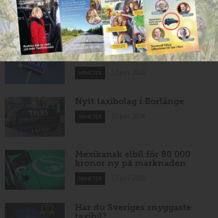
11 juni 2026
NYHETER
Taxibommar fick inte avsedd
effekt vid Lund C
10 juni 2026
NYHETER
Nytt taxibolag i Borlänge
10 juni 2026
NYHETER
Mexikansk elbil för 80 000
kronor ny på marknaden
10 juni 2026
NYHETER
Har du Sveriges snyggaste
taxibil?