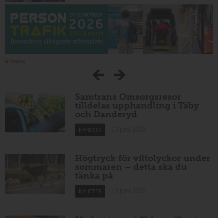
Annons:
Samtrans Omsorgsresor
tilldelas upphandling i Täby
och Danderyd
13 juni 2026
NYHETER
Högtryck för viltolyckor under
sommaren – detta ska du
tänka på
13 juni 2026
NYHETER