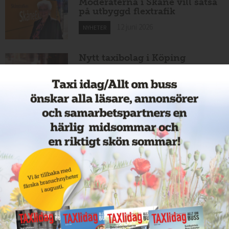
Moderaterna i Skåne vill satsa
på utbyggd flextrafik
12 juni 2026
NYHETER
Nytt taxibolag i Köping
12 juni 2026
NYHETER
Cathrin byter från hamnar till
bussar
11 juni 2026
NYHETER
Nytt taxiföretag i Sigtuna
11 juni 2026
NYHETER
Nytt taxibolag i Borlänge