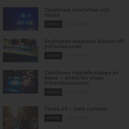
Taxiförare överfallen och
rånad
15 juni 2026
NYHETER
Snyltande taxikund kördes till
polisstationen
15 juni 2026
NYHETER
Taxiförare vägrade släppa av
kund – döms för olaga
frihetsberövande
15 juni 2026
NYHETER
Vecka 24 – heta nyheter
14 juni 2026
NYHETER