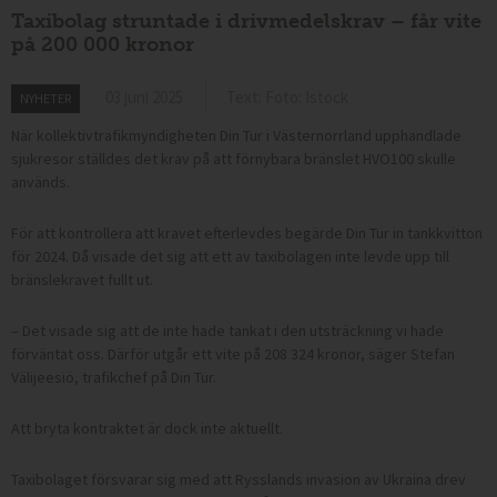
Taxibolag struntade i drivmedelskrav – får vite
på 200 000 kronor
03 juni 2025
Text: Foto: Istock
NYHETER
När kollektivtrafikmyndigheten Din Tur i Västernorrland upphandlade
sjukresor ställdes det krav på att förnybara bränslet HVO100 skulle
används.
För att kontrollera att kravet efterlevdes begärde Din Tur in tankkvitton
för 2024. Då visade det sig att ett av taxibolagen inte levde upp till
bränslekravet fullt ut.
– Det visade sig att de inte hade tankat i den utsträckning vi hade
förväntat oss. Därför utgår ett vite på 208 324 kronor, säger Stefan
Välijeesiö, trafikchef på Din Tur.
Att bryta kontraktet är dock inte aktuellt.
Taxibolaget försvarar sig med att Rysslands invasion av Ukraina drev