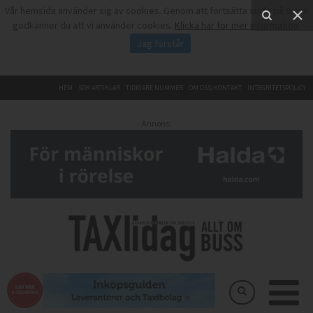
Vår hemsida använder sig av cookies. Genom att fortsätta surfa på sidan
godkänner du att vi använder cookies.
Klicka här för mer information
.
Jag förstår
HEM
SÖK ARTIKLAR
TIDIGARE NUMMER
OM OSS/KONTAKT
INTEGRITETSPOLICY
Annons: