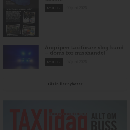
09 juni 2026
NYHETER
Angripen taxiförare slog kund
– döms för misshandel
07 juni 2026
NYHETER
Läs in fler nyheter