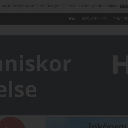
om att fortsätta surfa på sidan godkänner du att vi använder cookies.
Klic
HEM
SÖK ARTIKLAR
TIDIGAR