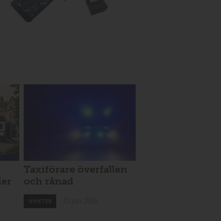
Taxiförare överfallen
der
och rånad
15 juni 2026
NYHETER