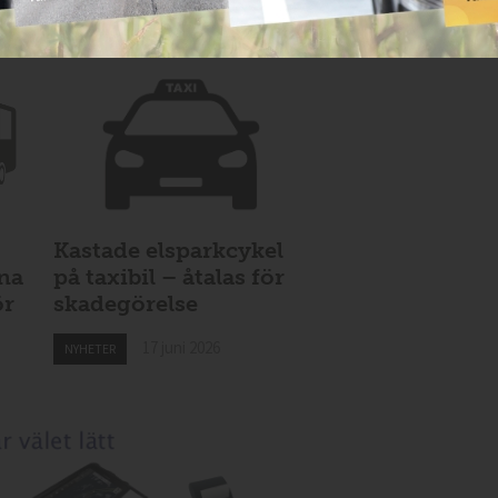
Kastade elsparkcykel
vna
på taxibil – åtalas för
ör
skadegörelse
17 juni 2026
NYHETER