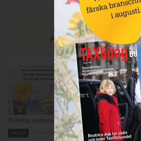
Anmäl dig till nyhetsbre
Trevlig sommar!
Nytt taxibolag i
Kiruna
19 juni 2026
NYHETER
19 juni 2026
NYHETER