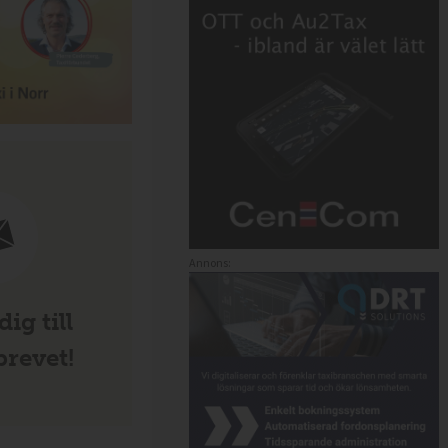
Annons:
ig till
revet!