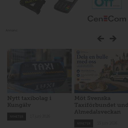
Annons:
Nytt taxibolag i
Möt Svenska
Kungälv
Taxiförbundet un
Almedalsveckan
17 juni 2026
NYHETER
15 juni 2026
NYHETER