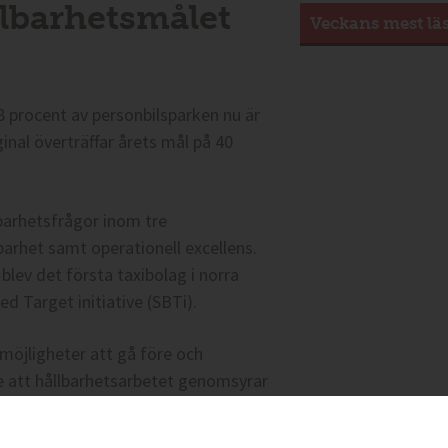
llbarhetsmålet
Veckans mest lä
8 procent av personbilsparken nu är
nal överträffar årets mål på 40
barhetsfrågor inom tre
barhet samt operationell excellens.
blev det första taxibolag i norra
d Target initiative (SBTi).
möjligheter att gå före och
de att hållbarhetsarbetet genomsyrar
llbarhetschef hos Cabonline.