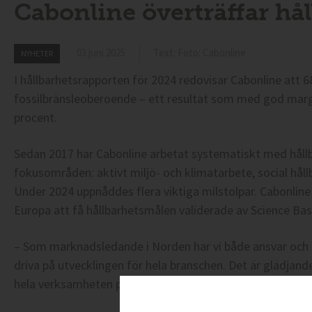
Cabonline överträffar hå
03 juni 2025
Text: Foto: Cabonline
NYHETER
I hållbarhetsrapporten för 2024 redovisar Cabonline att 6
fossilbränsleoberoende – ett resultat som med god margi
procent.
Sedan 2017 har Cabonline arbetat systematiskt med håll
fokusområden: aktivt miljö- och klimatarbete, social håll
Under 2024 uppnåddes flera viktiga milstolpar. Cabonline 
Europa att få hållbarhetsmålen validerade av Science Base
– Som marknadsledande i Norden har vi både ansvar och 
driva på utvecklingen för hela branschen. Det är glädjan
hela verksamheten på Cabonline, säger Linda Fritzner, hå