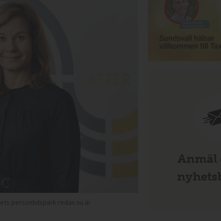
Anmäl d
nyhetsb
gets personbilspark redan nu är