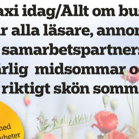
ansch med stenhård konkurrens. Vi är
itet och hållbarhet, samt att
och åkare, säger Charlotta Söderlund,
la på LinkedIn