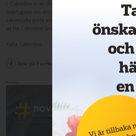
– Cabonline är en långsiktig aktör i en samhällsviktig br
övertygade om att vägen framåt är fortsatt fokus på kval
säkerställa goda arbetsvillkor och lönsamhet för förare 
vd för Cabonline Group AB.
Källa: Cabonline.
Dela på Facebook
Dela på Twitter
De
Annons: