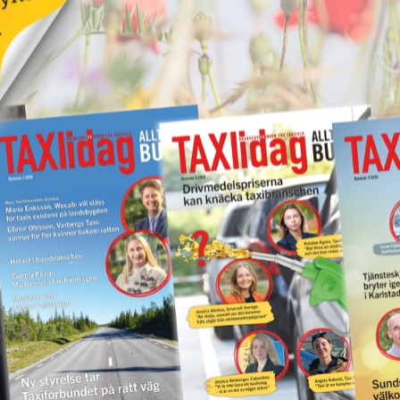
vet!
Nytt taxibolag i Piteå
19 juni 2026
NYHETER