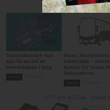
Taxiförbundet: taxi
Kaos i Stockholms
kan bli en del av
lokaltrafik – eldri
beredskapen i krig
bussar för tunga f
Spångabron
19 juni 2026
NYHETER
18 juni 2026
NYHETER