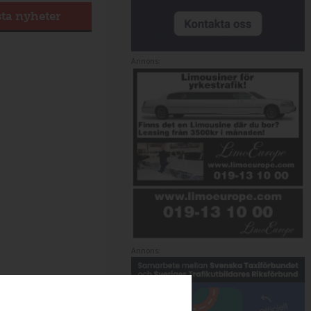
sta nyheter
Annons:
Annons: