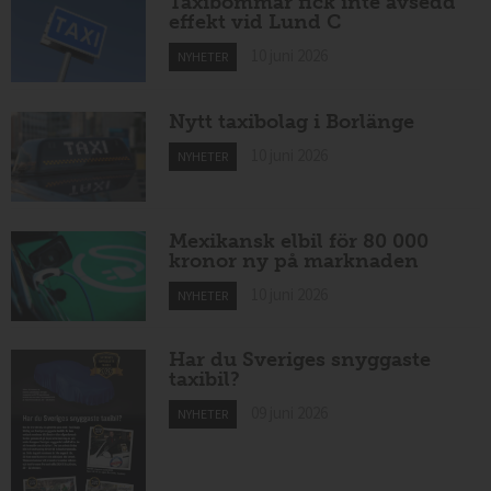
Taxibommar fick inte avsedd
effekt vid Lund C
10 juni 2026
NYHETER
Nytt taxibolag i Borlänge
10 juni 2026
NYHETER
Mexikansk elbil för 80 000
kronor ny på marknaden
10 juni 2026
NYHETER
Har du Sveriges snyggaste
taxibil?
09 juni 2026
NYHETER