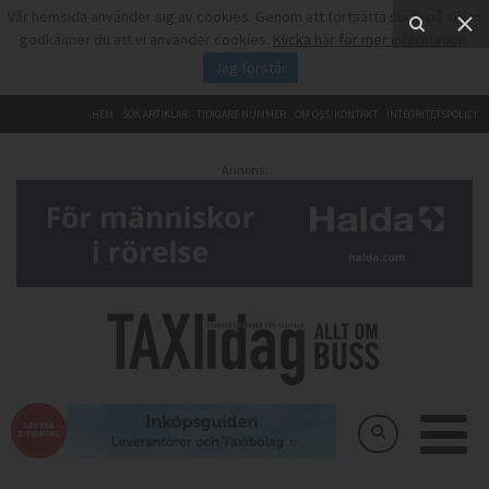
Vår hemsida använder sig av cookies. Genom att fortsätta surfa på sidan
godkänner du att vi använder cookies.
Klicka här för mer information
.
Jag förstår
HEM
SÖK ARTIKLAR
TIDIGARE NUMMER
OM OSS/KONTAKT
INTEGRITETSPOLICY
Annons: