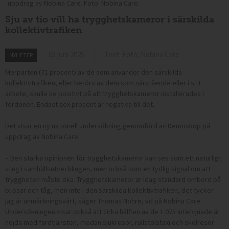
uppdrag av Nobina Care. Foto: Nobina Care.
Sju av tio vill ha trygghetskameror i särskilda
kollektivtrafiken
03 juni 2025
Text: Foto: Nobina Care
NYHETER
Merparten (71 procent) av de som använder den särskilda
kollektivtrafiken, eller berörs av dem som närstående eller i sitt
arbete, skulle se positivt på att trygghetskameror installerades i
fordonen. Endast sex procent är negativa till det.
Det visar en ny nationell undersökning genomförd av Demoskop på
uppdrag av Nobina Care.
– Den starka opinionen för trygghetskameror kan ses som ett naturligt
steg i samhällsutvecklingen, men också som en tydlig signal om att
tryggheten måste öka. Trygghetskameror är idag standard ombord på
bussar och tåg, men inte i den särskilda kollektivtrafiken, det tycker
jag är anmärkningsvärt, säger Thomas Nohre, vd på Nobina Care.
Undersökningen visar också att cirka hälften av de 1 075 intervjuade är
nöjda med färdtjänsten, medan sjukresor, rullstolstaxi och skolresor