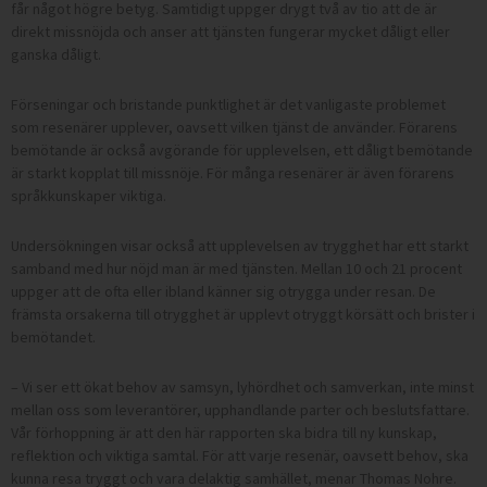
får något högre betyg. Samtidigt uppger drygt två av tio att de är
direkt missnöjda och anser att tjänsten fungerar mycket dåligt eller
ganska dåligt.
Förseningar och bristande punktlighet är det vanligaste problemet
som resenärer upplever, oavsett vilken tjänst de använder. Förarens
bemötande är också avgörande för upplevelsen, ett dåligt bemötande
är starkt kopplat till missnöje. För många resenärer är även förarens
språkkunskaper viktiga.
Undersökningen visar också att upplevelsen av trygghet har ett starkt
samband med hur nöjd man är med tjänsten. Mellan 10 och 21 procent
uppger att de ofta eller ibland känner sig otrygga under resan. De
främsta orsakerna till otrygghet är upplevt otryggt körsätt och brister i
bemötandet.
– Vi ser ett ökat behov av samsyn, lyhördhet och samverkan, inte minst
mellan oss som leverantörer, upphandlande parter och beslutsfattare.
Vår förhoppning är att den här rapporten ska bidra till ny kunskap,
reflektion och viktiga samtal. För att varje resenär, oavsett behov, ska
kunna resa tryggt och vara delaktig samhället, menar Thomas Nohre.