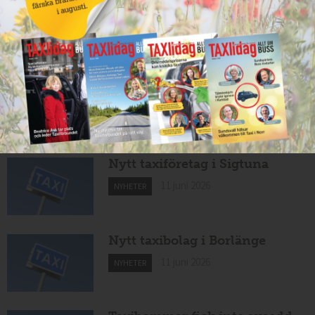
Nytt taxibolag i Köping
12 juni 2026
NYHETER
Cathrin byter från hamnar till
bussar
11 juni 2026
NYHETER
Nytt taxiföretag i Sigtuna
11 juni 2026
NYHETER
Nytt taxibolag i Borlänge
11 juni 2026
NYHETER