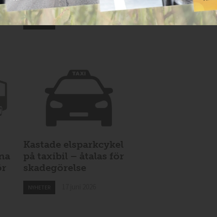
Nytt taxibolag i Piteå
19 juni 2026
NYHETER
Kastade elsparkcykel
vna
på taxibil – åtalas för
ör
skadegörelse
17 juni 2026
NYHETER