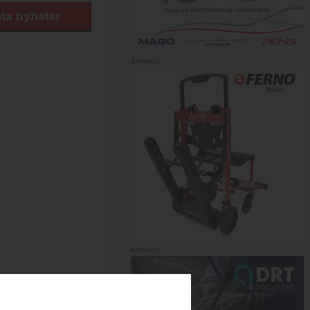
sta nyheter
Annons:
Annons: