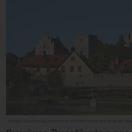
Sveriges Bussföretag presenterar ett brett och varierat program unde