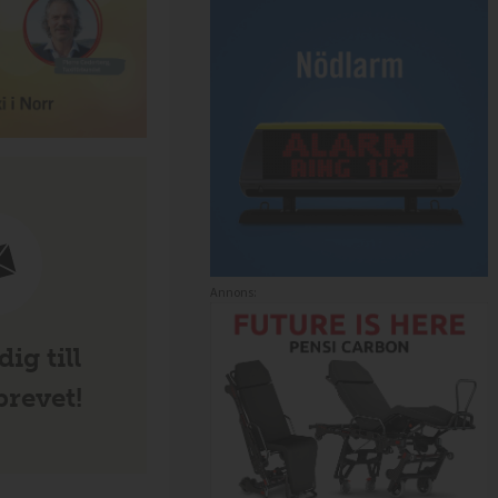
Annons:
ig till
revet!