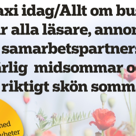
Transporternas dag.
 för att ge mer trafik för pengarna?
B22.
la på LinkedIn