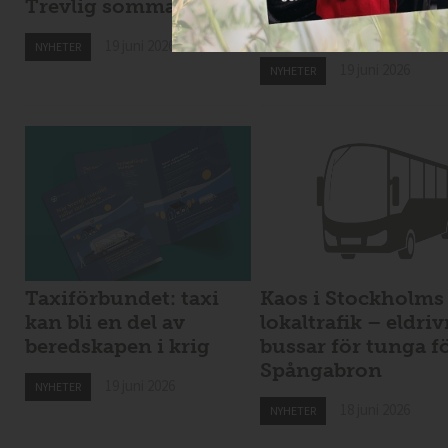
Trevlig sommar!
Nytt taxibolag i
Kiruna
19 juni 2026
NYHETER
19 juni 2026
NYHETER
Taxiförbundet: taxi
Kaos i Stockholms
kan bli en del av
lokaltrafik – eldri
beredskapen i krig
bussar för tunga f
Spångabron
19 juni 2026
NYHETER
18 juni 2026
NYHETER