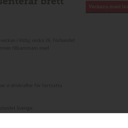
senterar brett
Veckans mest lä
veckan i Visby, vecka 26. Förbundet
 ämnen tillsammans med
ar vi drivkrafter för fortsatta
slandet Sverige.
ik så att det ger mest nytta och en