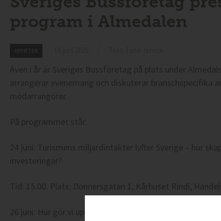
Sveriges Bussföretag pre
program i Almedalen
16 juni 2025
Text: Foto: Istock
NYHETER
Även i år är Sveriges Bussföretag på plats under Almedals
arrangerar evenemang och diskuterar branschspecifika
medarrangörer.
På programmet står:
24 juni: Turismens miljardintäkter lyfter Sverige – hur skap
investeringar?
Tid: 15.00. Plats: Donnersgatan 1, Kårhuset Rindi, Handel
26 juni: Hur gör vi upphandlingar av särskild kollektivtraf