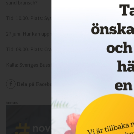
sund bransch?
Tid: 10.00. Plats: Syskongatan 1, S:t Drotten, kyrkoruin, 
27 juni: Hur kan upphandlingar av kollektivtrafik anpassas
Tid: 09.00. Plats: Cramérgatan 3, Campus Gotland, Lokal 
Källa: Sveriges Bussföretag
Dela på Facebook
Dela på Twitter
De
Annons: