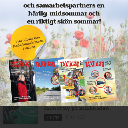
Nytt taxibolag i Borlänge
11 juni 2026
NYHETER
Taxibommar fick inte avsedd
effekt vid Lund C
10 juni 2026
NYHETER
Nytt taxibolag i Borlänge
10 juni 2026
NYHETER
Mexikansk elbil för 80 000
kronor ny på marknaden
10 juni 2026
NYHETER