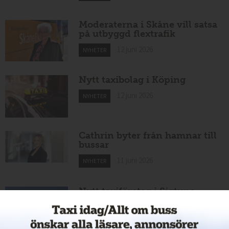
Moderaterna i Skåne vill satsa
på utbyggd flextrafik
12 juni 2026
NYHETER
Nytt taxibolag i Köping
12 juni 2026
NYHETER
Cathrin byter från hamnar till
bussar
11 juni 2026
NYHETER
Nytt taxiföretag i Sigtuna
11 juni 2026
NYHETER