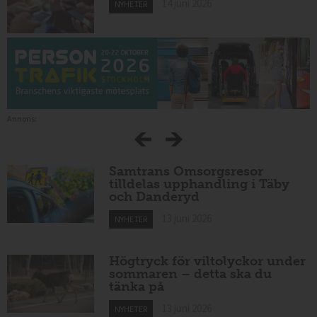
14 juni 2026
NYHETER
Annons:
Samtrans Omsorgsresor
tilldelas upphandling i Täby
och Danderyd
13 juni 2026
NYHETER
Högtryck för viltolyckor under
sommaren – detta ska du
tänka på
13 juni 2026
NYHETER