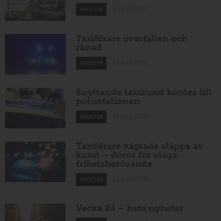
15 juni 2026
NYHETER
Taxiförare överfallen och
rånad
15 juni 2026
NYHETER
Snyltande taxikund kördes till
polisstationen
15 juni 2026
NYHETER
Taxiförare vägrade släppa av
kund – döms för olaga
frihetsberövande
15 juni 2026
NYHETER
Vecka 24 – heta nyheter