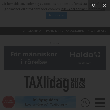
Vår hemsida använder sig av cookies. Genom att fortsätta surfa på sidan
godkänner du att vi använder cookies.
Klicka här för mer information
.
Jag förstår
HEM
SÖK ARTIKLAR
TIDIGARE NUMMER
OM OSS/KONTAKT
INTEGRITETSPOLICY
Annons: