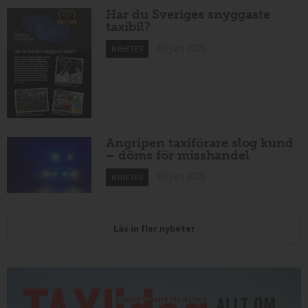
Har du Sveriges snyggaste
taxibil?
09 juni 2026
NYHETER
Angripen taxiförare slog kund
– döms för misshandel
07 juni 2026
NYHETER
Läs in fler nyheter