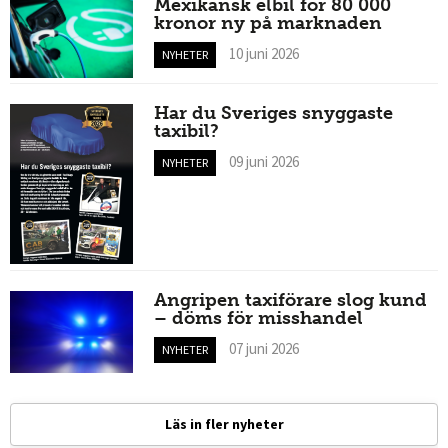
Mexikansk elbil för 80 000
kronor ny på marknaden
10 juni 2026
NYHETER
Har du Sveriges snyggaste
taxibil?
09 juni 2026
NYHETER
Angripen taxiförare slog kund
– döms för misshandel
07 juni 2026
NYHETER
Läs in fler nyheter