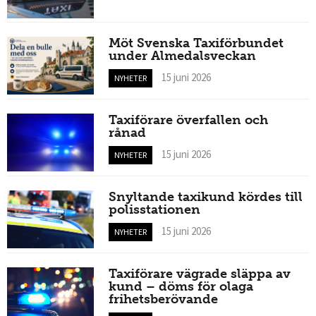
Möt Svenska Taxiförbundet
under Almedalsveckan
15 juni 2026
NYHETER
Taxiförare överfallen och
rånad
15 juni 2026
NYHETER
Snyltande taxikund kördes till
polisstationen
15 juni 2026
NYHETER
Taxiförare vägrade släppa av
kund – döms för olaga
frihetsberövande