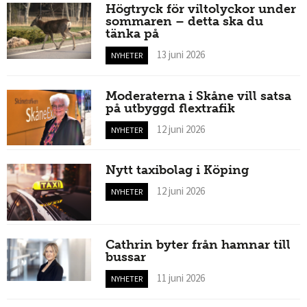
Högtryck för viltolyckor under
sommaren – detta ska du
tänka på
13 juni 2026
NYHETER
Moderaterna i Skåne vill satsa
på utbyggd flextrafik
12 juni 2026
NYHETER
Nytt taxibolag i Köping
12 juni 2026
NYHETER
Cathrin byter från hamnar till
bussar
11 juni 2026
NYHETER