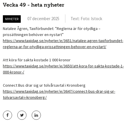
Vecka 49 - heta nyheter
07 december 2025
Text: Foto: Istock
NYHETER
Natalee Ågren, Taxiförbundet: ”Reglerna är för otydliga –
prissättningen behöver en nystart”
https://www.taxiidag.se/nyheter/e/3651/natalee-agren-taxiforbundet-
reglerna-ar-for-otydliga-prissattningen-behover-en-nystart/
Att köra för sakta kostade 1 000 kronor
https://www.taxiidag.se/nyheter/e/3650/att-kora-for-sakta-kostade-1-
000-kronor-/
Connect Bus drar sig ur tolvårsavtal i Kronoberg
https://www.taxiidag.se/nyheter/e/3647/connect-bus-drar-sig-ur-
tolvarsavtal-i-kronoberg/