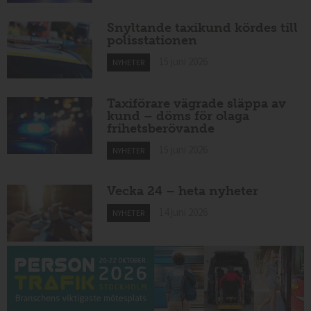
Snyltande taxikund kördes till
polisstationen
15 juni 2026
NYHETER
Taxiförare vägrade släppa av
kund – döms för olaga
frihetsberövande
15 juni 2026
NYHETER
Vecka 24 – heta nyheter
14 juni 2026
NYHETER