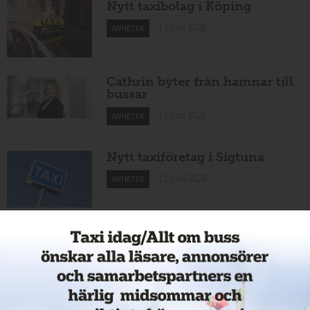
Nytt taxibolag i Köping
12 juni 2026
NYHETER
Cathrin byter från hamnar till
bussar
11 juni 2026
NYHETER
Nytt taxiföretag i Sigtuna
11 juni 2026
NYHETER
Nytt taxibolag i Borlänge
11 juni 2026
NYHETER
Taxibommar fick inte avsedd