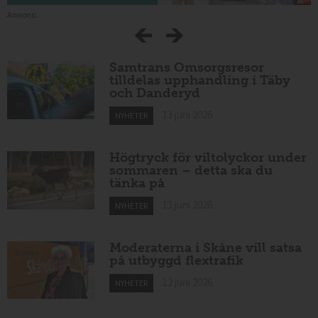
Annons:
Samtrans Omsorgsresor
tilldelas upphandling i Täby
och Danderyd
13 juni 2026
NYHETER
Högtryck för viltolyckor under
sommaren – detta ska du
tänka på
13 juni 2026
NYHETER
Moderaterna i Skåne vill satsa
på utbyggd flextrafik
12 juni 2026
NYHETER