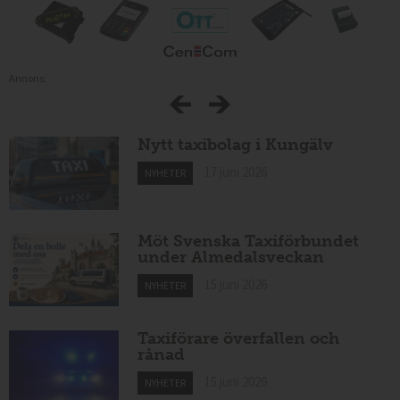
Annons:
Nytt taxibolag i Kungälv
17 juni 2026
NYHETER
Möt Svenska Taxiförbundet
under Almedalsveckan
15 juni 2026
NYHETER
Taxiförare överfallen och
rånad
15 juni 2026
NYHETER