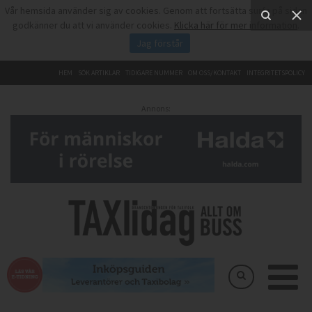
Vår hemsida använder sig av cookies. Genom att fortsätta surfa på sidan
godkänner du att vi använder cookies.
Klicka här för mer information
.
Jag förstår
HEM
SÖK ARTIKLAR
TIDIGARE NUMMER
OM OSS/KONTAKT
INTEGRITETSPOLICY
Annons: