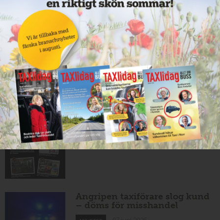
effekt vid Lund C
10 juni 2026
NYHETER
Mexikansk elbil för 80 000
kronor ny på marknaden
10 juni 2026
NYHETER
Har du Sveriges snyggaste
taxibil?
09 juni 2026
NYHETER
Angripen taxiförare slog kund
– döms för misshandel