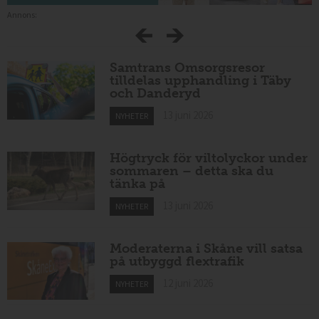
Annons:
Samtrans Omsorgsresor
tilldelas upphandling i Täby
och Danderyd
13 juni 2026
NYHETER
Högtryck för viltolyckor under
sommaren – detta ska du
tänka på
13 juni 2026
NYHETER
Moderaterna i Skåne vill satsa
på utbyggd flextrafik
12 juni 2026
NYHETER