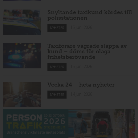
Snyltande taxikund kördes till
polisstationen
15 juni 2026
NYHETER
Taxiförare vägrade släppa av
kund – döms för olaga
frihetsberövande
15 juni 2026
NYHETER
Vecka 24 – heta nyheter
14 juni 2026
NYHETER