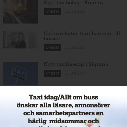
Nytt taxibolag i Köping
12 juni 2026
NYHETER
Cathrin byter från hamnar till
bussar
11 juni 2026
NYHETER
Nytt taxiföretag i Sigtuna
11 juni 2026
NYHETER
Taxibommar fick inte avsedd
effekt vid Lund C
10 juni 2026
NYHETER
Nytt taxibolag i Borlänge