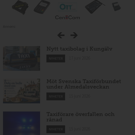
Annons:
Nytt taxibolag i Kungälv
17 juni 2026
NYHETER
Möt Svenska Taxiförbundet
under Almedalsveckan
15 juni 2026
NYHETER
Taxiförare överfallen och
rånad
15 juni 2026
NYHETER