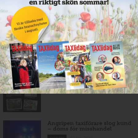
10 juni 2026
NYHETER
Mexikansk elbil för 80 000
kronor ny på marknaden
10 juni 2026
NYHETER
Har du Sveriges snyggaste
taxibil?
09 juni 2026
NYHETER
Angripen taxiförare slog kund
– döms för misshandel