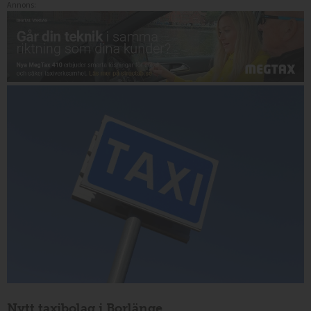
Annons:
Nytt taxibolag i Borlänge