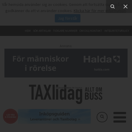
Vår hemsida använder sig av cookies. Genom att fortsätta surfa på sidan
godkänner du att vi använder cookies.
Klicka här för mer information
.
Jag förstår
HEM
SÖK ARTIKLAR
TIDIGARE NUMMER
OM OSS/KONTAKT
INTEGRITETSPOLICY
Annons: