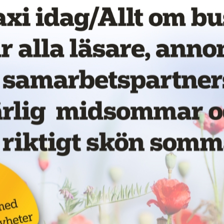
och ökad lönsamhet.
e processer och förbättrad
up förståelse för de utmaningar som
ffektiva lösningar.” säger Eero
 se beläggningen på resorna och
ation som optimerar verksamheten utan
vända TaxiCaller. Trafikledarna har
rar-appen ser till att chaufförerna
rktyg som underlättar strategiska
 Arash Moshayedi.