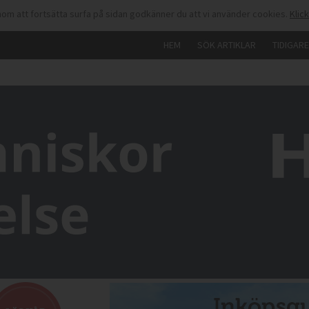
om att fortsätta surfa på sidan godkänner du att vi använder cookies.
Klic
HEM
SÖK ARTIKLAR
TIDIGAR