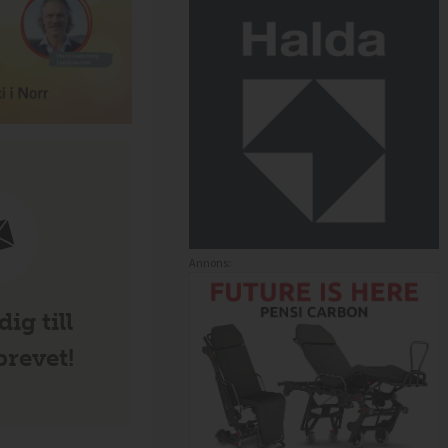
Annons:
ig till
revet!