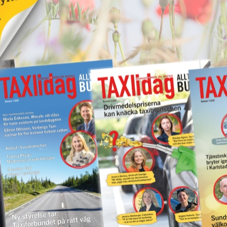
nklare att hålla koll på resor, tider
 följa upp resor i realtid och snabbt
 full kontroll över varje elevs resa,
rarna.
ar, spelar teknologi en allt viktigare
 hand i hand för att hjälpa sina
 hjälp
pen är logisk
ärde för pengarna