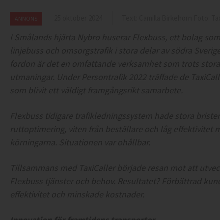
25 oktober 2024
Text: Camilla Birkehorn Foto: Tax
ANNONS
I Smålands hjärta Nybro huserar Flexbuss, ett bolag som 
linjebuss och omsorgstrafik i stora delar av södra Sveri
fordon är det en omfattande verksamhet som trots stora
utmaningar. Under Persontrafik 2022 träffade de TaxiCaller
som blivit ett väldigt framgångsrikt samarbete.
Flexbuss tidigare trafikledningssystem hade stora brist
ruttoptimering, viten från beställare och låg effektivitet
körningarna. Situationen var ohållbar.
Tillsammans med TaxiCaller började resan mot att utveck
Flexbuss tjänster och behov. Resultatet? Förbättrad kund
effektivitet och minskade kostnader.
Innovation för framtidens transporter