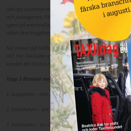
Det nya systemet erbjuder en rad funktioner som gör det e
och passagerare. För färdtjänst innebär detta att man kan
agera på eventuella avvikelser. För skolskjuts ger systemet
vilket ökar tryggheten för såväl transportören som föräld
När kraven på hållbara och effektiva transportlösningar ök
roll. För TaxiCaller går innovation och användarvänlighet
kunder att nå sina mål.
Topp 3 fördelar med TaxiCaller enligt Flexbuss
1. Supporten – den är alltid tillgänglig och man får snabb
2. Enkelheten – det är lätt att komma igång och förar-ap
3. Kostnaden – en väldigt prisvärd lösning med mycket v