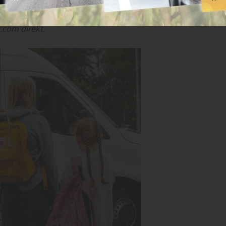
ansen att besöka deras monter eller
.com direkt.