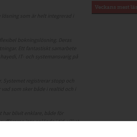
Veckans mest lä
lösning som är helt integrerad i
 flexibel bokningslösning. Deras
tningar. Ett fantastiskt samarbete
shayedi, IT- och systemansvarig på
r. Systemet registrerar stopp och
r vad som sker både i realtid och i
 har blivit enklare, både för
aufförerna inte anlände i tid, vilket
ler har sett till att jobben utförs