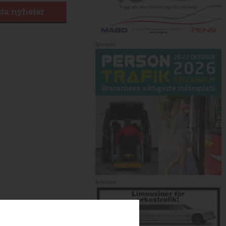
sta nyheter
Annons:
Annons: