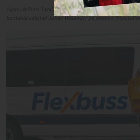
Även i år finns TaxiCaller på Persontrafik, missa inte ch
kontakta säljchef Johan Wålander på johan.w@taxicaller