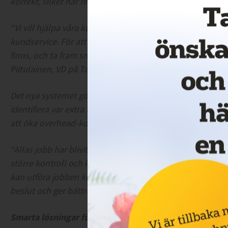
korrekt, vilket har resulterat i förbättrad kundnöjdhet 
“Vi vill hjälpa våra kunder att nå sina mål med förenklad
kundservice. För att göra det måste vi ha en bred och dj
finns, och ta fram smarta, användarvänliga och kostnadse
Piitulainen, VD på TaxiCaller.
Det nya systemet gör det möjligt för Flexbuss att enkelt
identifiera var extra trafik kan sättas in. Viktig inform
att öka overhead-kostnaderna.
“Allas jobb har blivit mycket enklare sedan vi började an
större kontroll och kan agera direkt vid avvikelser, och fö
kan utföra jobben korrekt. Och ledningen har fått ett ve
beslut och ger bättre förutsättningar för tillväxt.” säger
Smarta lösningar för trygghet och effektivitet