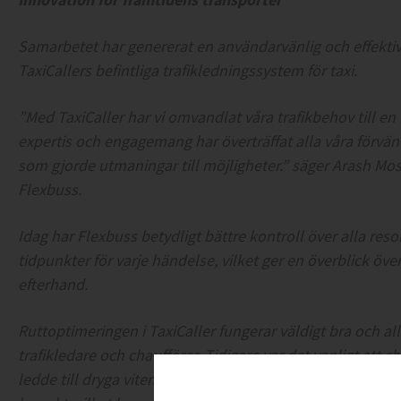
Samarbetet har genererat en användarvänlig och effektiv 
TaxiCallers befintliga trafikledningssystem för taxi.
”Med TaxiCaller har vi omvandlat våra trafikbehov till en
expertis och engagemang har överträffat alla våra förvän
som gjorde utmaningar till möjligheter.” säger Arash Mo
Flexbuss.
Idag har Flexbuss betydligt bättre kontroll över alla reso
tidpunkter för varje händelse, vilket ger en överblick öve
efterhand.
Ruttoptimeringen i TaxiCaller fungerar väldigt bra och allt
trafikledare och chaufförer. Tidigare var det vanligt att ch
ledde till dryga viten. Den tydliga förar-appen från TaxiCal