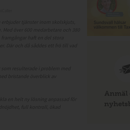
iCaller
erbjuder tjänster inom skolskjuts,
ge. Med över 600 medarbetare och 380
 framgångar haft en del stora
. Där och då såddes ett frö till vad
er som resulterade i problem med
 med bristande överblick av
Anmäl d
la en helt ny lösning anpassad för
nyhetsb
nöjdhet, full kontroll, ökad