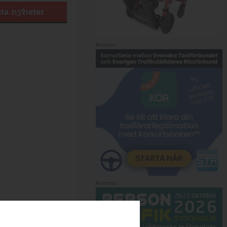
sta nyheter
Annons:
Annons: