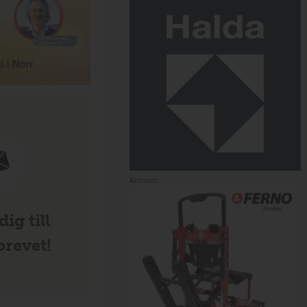
Annons:
ig till
revet!