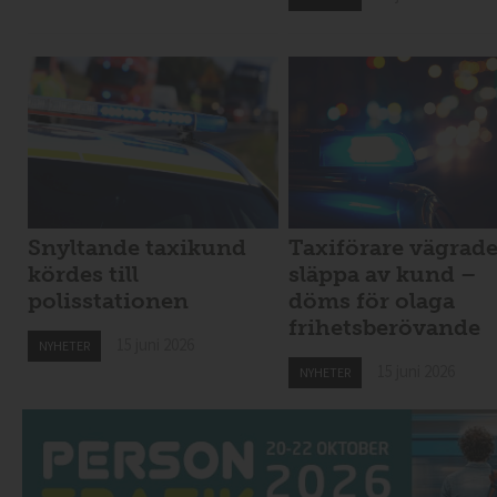
Snyltande taxikund
Taxiförare vägrad
kördes till
släppa av kund –
polisstationen
döms för olaga
frihetsberövande
15 juni 2026
NYHETER
15 juni 2026
NYHETER