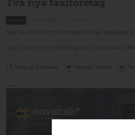
Två nya taxiföretag
03 mars 2026
Text: Foto: Istock
NYHETER
Desi Taxi är ett nytt taxiföretag i Norrtälje. Innehavare är
Ilyas Taxi är ett nytt taxiföretag i Sala. Företrädare är 
Dela på Facebook
Dela på Twitter
De
Annons: