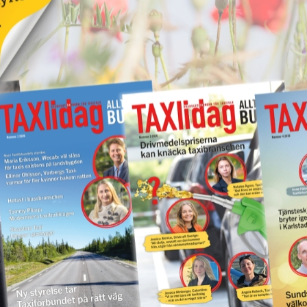
Kastade elsparkcykel
vna
på taxibil – åtalas för
ör
skadegörelse
17 juni 2026
NYHETER