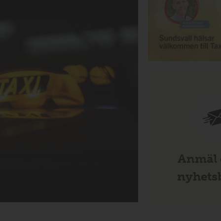
Anmäl d
nyhetsb