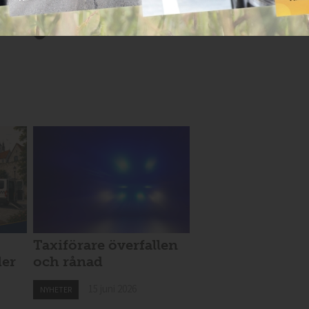
Taxiförare överfallen
der
och rånad
15 juni 2026
NYHETER