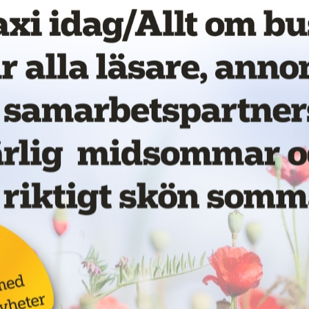
vet!
Nytt taxibolag i Piteå
19 juni 2026
NYHETER