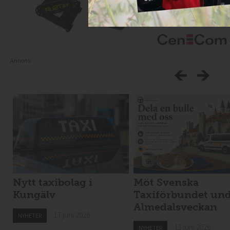
Annons:
Nytt taxibolag i
Möt Svenska
Kungälv
Taxiförbundet un
Almedalsveckan
17 juni 2026
NYHETER
15 juni 2026
NYHETER