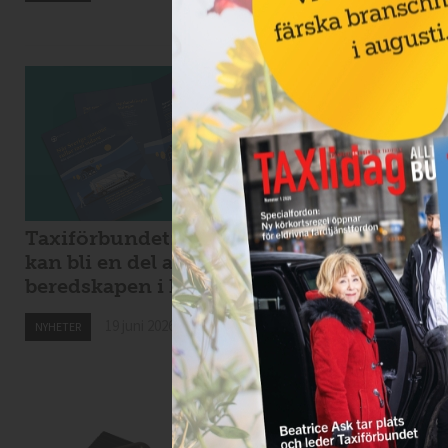
19 juni 2026
NYHETER
Taxiförbundet: taxi
Kaos i Stockholms
kan bli en del av
lokaltrafik – eldri
beredskapen i krig
bussar för tunga f
Spångabron
19 juni 2026
NYHETER
18 juni 2026
NYHETER