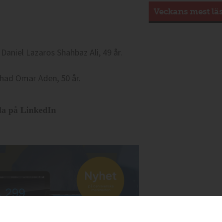
Veckans mest lä
 Daniel Lazaros Shahbaz Ali, 49 år.
Mahad Omar Aden, 50 år.
la på LinkedIn