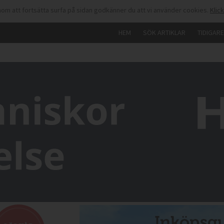
om att fortsätta surfa på sidan godkänner du att vi använder cookies.
Klic
HEM
SÖK ARTIKLAR
TIDIGAR