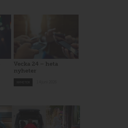
e
Vecka 24 – heta
nyheter
14 juni 2026
NYHETER