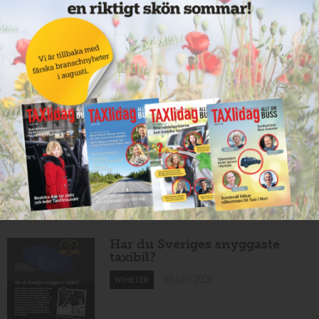
Taxibommar fick inte avsedd
effekt vid Lund C
10 juni 2026
NYHETER
Nytt taxibolag i Borlänge
10 juni 2026
NYHETER
Mexikansk elbil för 80 000
kronor ny på marknaden
10 juni 2026
NYHETER
Har du Sveriges snyggaste
taxibil?
09 juni 2026
NYHETER