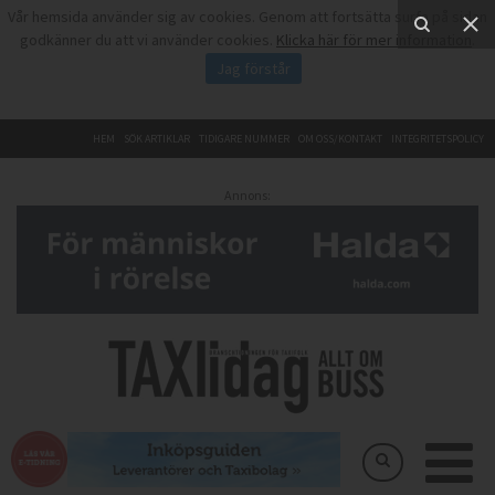
Vår hemsida använder sig av cookies. Genom att fortsätta surfa på sidan
godkänner du att vi använder cookies.
Klicka här för mer information
.
Jag förstår
HEM
SÖK ARTIKLAR
TIDIGARE NUMMER
OM OSS/KONTAKT
INTEGRITETSPOLICY
Annons: