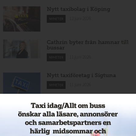
Nytt taxibolag i Köping
12 juni 2026
NYHETER
Cathrin byter från hamnar till
bussar
11 juni 2026
NYHETER
Nytt taxiföretag i Sigtuna
11 juni 2026
NYHETER
Nytt taxibolag i Borlänge
11 juni 2026
NYHETER