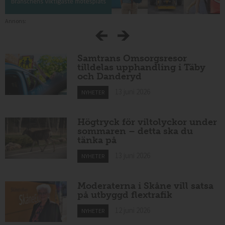
Annons:
Samtrans Omsorgsresor
tilldelas upphandling i Täby
och Danderyd
13 juni 2026
NYHETER
Högtryck för viltolyckor under
sommaren – detta ska du
tänka på
13 juni 2026
NYHETER
Moderaterna i Skåne vill satsa
på utbyggd flextrafik
12 juni 2026
NYHETER