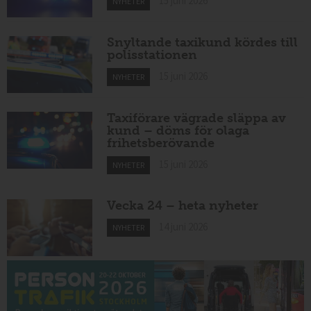
15 juni 2026
NYHETER
Snyltande taxikund kördes till
polisstationen
15 juni 2026
NYHETER
Taxiförare vägrade släppa av
kund – döms för olaga
frihetsberövande
15 juni 2026
NYHETER
Vecka 24 – heta nyheter
14 juni 2026
NYHETER