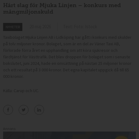
Hårt slag för Mjuka Linjen – konkurs med
mångmiljonskuld
20 maj 2026
Text: Foto: Istock
NYHETER
Taxibolaget Mjuka Linjen AB i Lidköping har gått i konkurs med skulder
på tolv miljoner kronor. Bolaget, som är en del av Väner Taxi AB,
förlorade förra året en upphandling om att köra sjukresor och
färdtjänst för Västtrafik. Det blev droppen för bolaget som i senaste
bokslutet, juni 2024, hade en omsättning på nästan 25 miljoner kronor
och ett resultat på 3 000 kronor. Det egna kapitalet uppgick då till 65
000 kronor.
Källa: Carup och UC.
Annons: