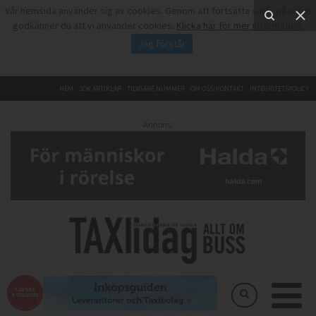
Vår hemsida använder sig av cookies. Genom att fortsätta surfa på sidan
godkänner du att vi använder cookies.
Klicka här för mer information
.
Jag förstår
HEM
SÖK ARTIKLAR
TIDIGARE NUMMER
OM OSS/KONTAKT
INTEGRITETSPOLICY
Annons: