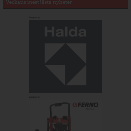
Veckans mest lästa nyheter
Annons:
Annons: