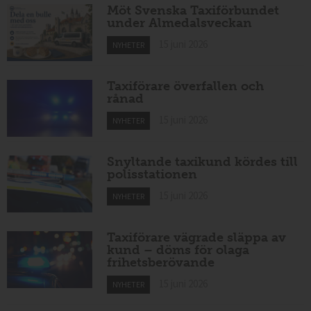
Möt Svenska Taxiförbundet
under Almedalsveckan
15 juni 2026
NYHETER
Taxiförare överfallen och
rånad
15 juni 2026
NYHETER
Snyltande taxikund kördes till
polisstationen
15 juni 2026
NYHETER
Taxiförare vägrade släppa av
kund – döms för olaga
frihetsberövande
15 juni 2026
NYHETER