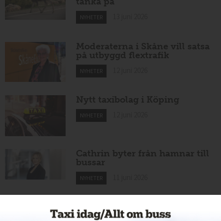
tänka på
13 juni 2026
NYHETER
Moderaterna i Skåne vill satsa
på utbyggd flextrafik
12 juni 2026
NYHETER
Nytt taxibolag i Köping
12 juni 2026
NYHETER
Cathrin byter från hamnar till
bussar
11 juni 2026
NYHETER
Nytt taxiföretag i Sigtuna