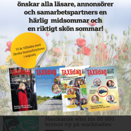
11 juni 2026
NYHETER
Nytt taxibolag i Borlänge
11 juni 2026
NYHETER
Taxibommar fick inte avsedd
effekt vid Lund C
10 juni 2026
NYHETER
Nytt taxibolag i Borlänge
10 juni 2026
NYHETER
Mexikansk elbil för 80 000
kronor ny på marknaden