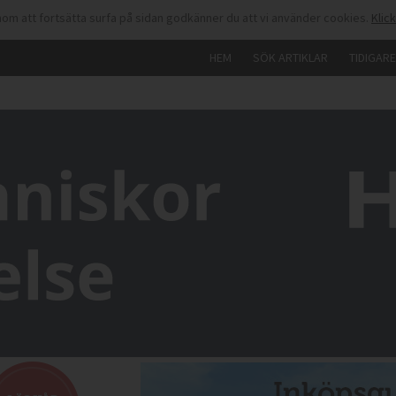
om att fortsätta surfa på sidan godkänner du att vi använder cookies.
Klic
HEM
SÖK ARTIKLAR
TIDIGAR