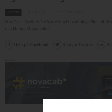
26 maj 2026
Text: Foto: Istock
NYHETER
Max Taxi i Skellefteå AB är ett nytt taxibolag i Skelleft
och Marina Stepanenko.
Dela på Facebook
Dela på Twitter
De
Annons: