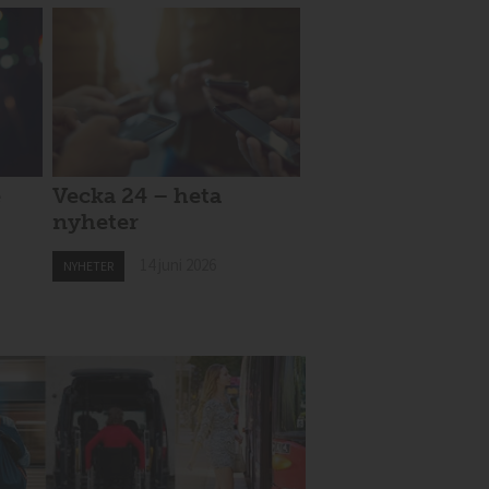
e
Vecka 24 – heta
nyheter
14 juni 2026
NYHETER