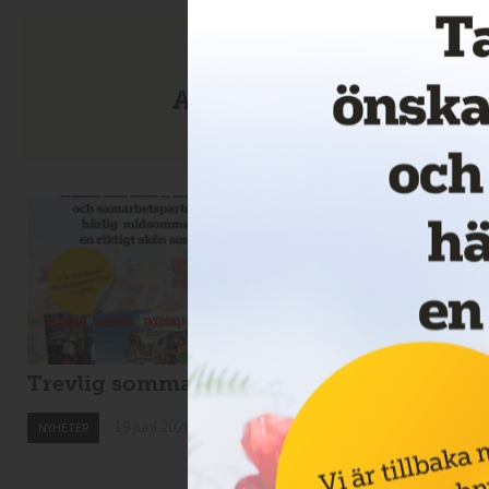
Anmäl dig till nyhetsbre
Trevlig sommar!
Nytt taxibolag i
Kiruna
19 juni 2026
NYHETER
19 juni 2026
NYHETER