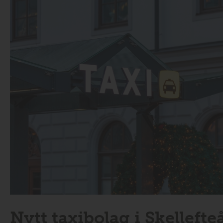
Nytt taxibolag i Skellefte