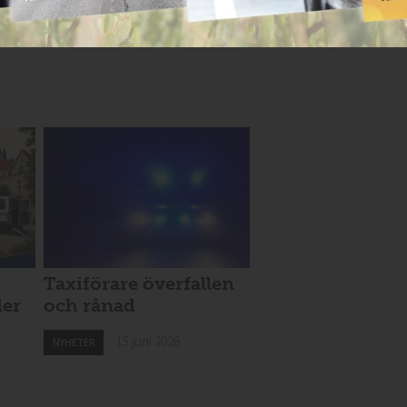
Taxiförare överfallen
der
och rånad
15 juni 2026
NYHETER