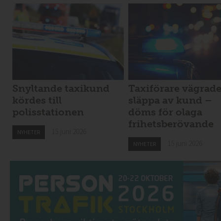
Snyltande taxikund
Taxiförare vägrad
kördes till
släppa av kund –
polisstationen
döms för olaga
frihetsberövande
15 juni 2026
NYHETER
15 juni 2026
NYHETER