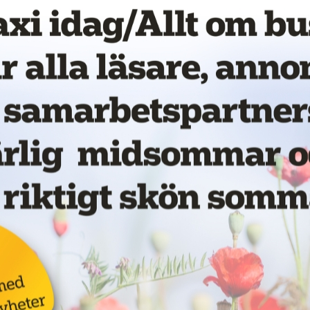
vet!
Nytt taxibolag i Piteå
19 juni 2026
NYHETER