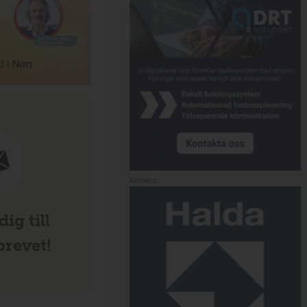
Annons:
ig till
revet!