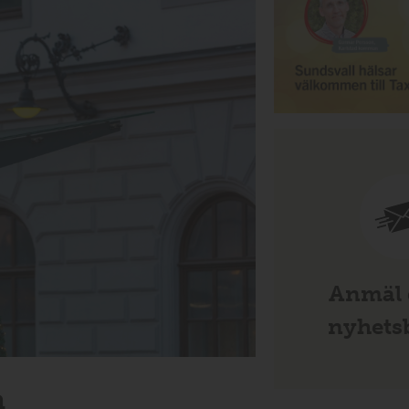
Anmäl d
nyhetsb
å