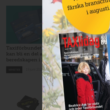
Taxiförbundet: taxi
Kaos i Stockholms
kan bli en del av
lokaltrafik – eldri
beredskapen i krig
bussar för tunga f
Spångabron
19 juni 2026
NYHETER
18 juni 2026
NYHETER