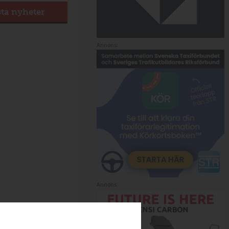
sta nyheter
Annons:
Annons: