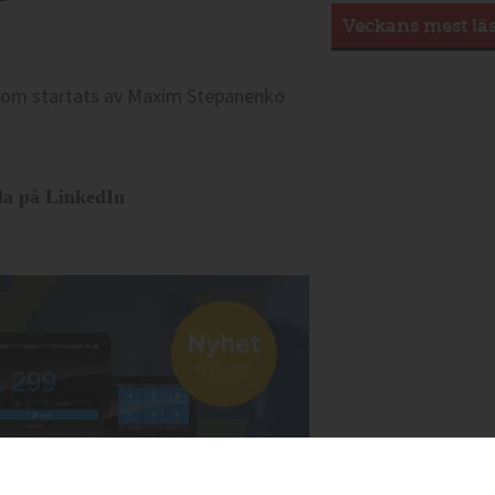
Veckans mest lä
eå som startats av Maxim Stepanenko
la på LinkedIn