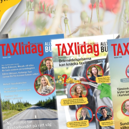
Kastade elsparkcykel
vna
på taxibil – åtalas för
ör
skadegörelse
17 juni 2026
NYHETER