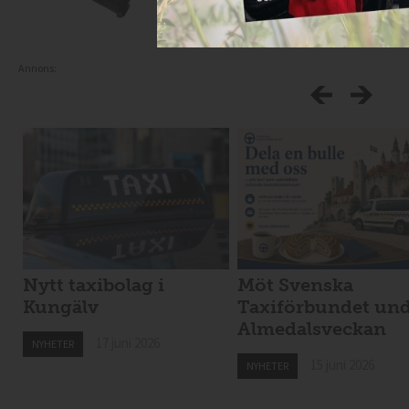
Annons:
Nytt taxibolag i
Möt Svenska
Kungälv
Taxiförbundet un
Almedalsveckan
17 juni 2026
NYHETER
15 juni 2026
NYHETER