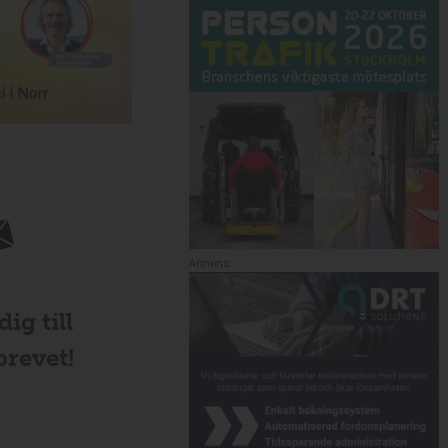
Annons:
ig till
revet!