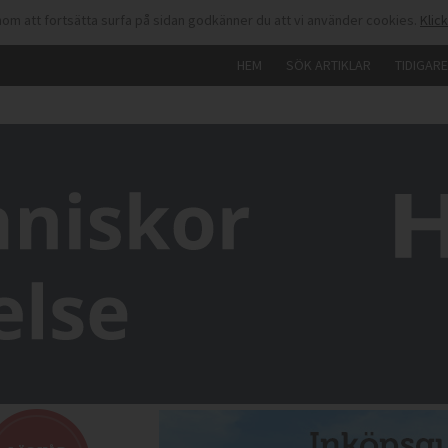
om att fortsätta surfa på sidan godkänner du att vi använder cookies.
Klic
HEM
SÖK ARTIKLAR
TIDIGAR