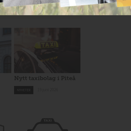
vet!
Nytt taxibolag i Piteå
19 juni 2026
NYHETER