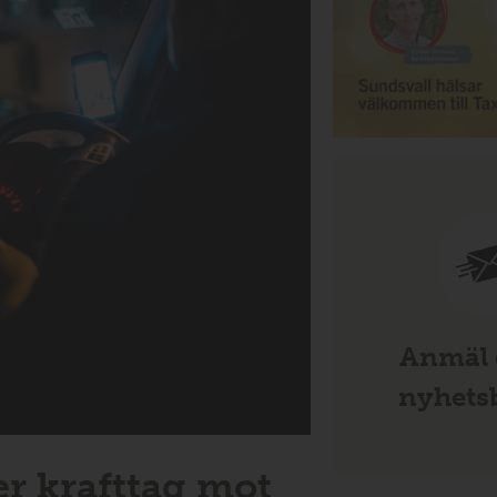
Anmäl d
nyhetsb
r krafttag mot