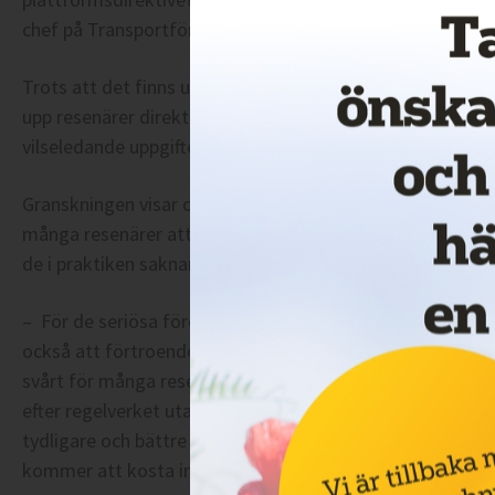
chef på Transportföretagen.
Trots att det finns upphandlade taxilösningar på Arlanda 
upp resenärer direkt på flygplatsområdet. I flera fall han
vilseledande uppgifter, exempelvis påståenden om att tåg
Granskningen visar också att dagens regler kring jämförpr
många resenärer att förstå. Det gör att konsumenter risk
de i praktiken saknar ett tydligt skydd mot oskäliga prise
– För de seriösa företagen innebär utvecklingen inte bar
också att förtroendet för taxibranschen som helhet ska
svårt för många resenärer att förstå och gör det möjligt 
efter regelverket utan att konsumenten får ett rimligt sk
tydligare och bättre anpassat för att ge konsumenter ver
kommer att kosta innan de kliver in i bilen, säger Susanne