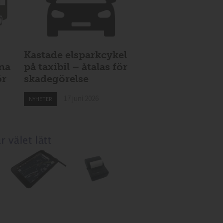
Kastade elsparkcykel
vna
på taxibil – åtalas för
ör
skadegörelse
17 juni 2026
NYHETER