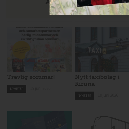
Anmäl dig till nyhetsbre
Trevlig sommar!
Nytt taxibolag i
Kiruna
19 juni 2026
NYHETER
19 juni 2026
NYHETER