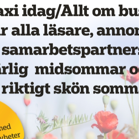
fortsätter oseriösa aktörer att söka
dlar det om aggressiv försäljning och
trafiken inte fungerar.
iser och prisinformation är svåra för
erar att känna sig trygga trots att
r.
a en snedvriden konkurrens, utan
das. Dagens system är uppenbart
för oseriösa aktörer att anpassa sig
ydd. Regelverket måste bli enklare,
klig möjlighet att förstå vad en resa
 Florentin.