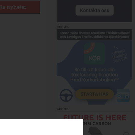
sta nyheter
Annons:
Annons: