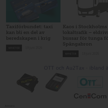
Taxiförbundet: taxi
Kaos i Stockholms
kan bli en del av
lokaltrafik – eldri
beredskapen i krig
bussar för tunga f
Spångabron
19 juni 2026
NYHETER
18 juni 2026
NYHETER
Annons: