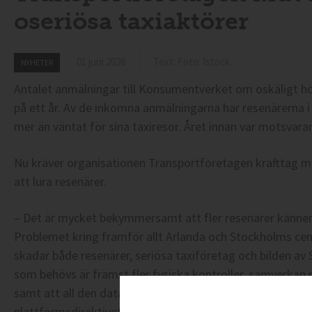
oseriösa taxiaktörer
01 juni 2026
Text: Foto: Istock
NYHETER
Antalet anmälningar till Konsumentverket om oskäligt hö
på ett år. Av de inkomna anmälningarna har resenärerna i
mer än väntat för sina taxiresor. Året innan var motsvara
Nu kräver organisationen Transportföretagen krafttag m
att lura resenärer.
– Det är mycket bekymmersamt att fler resenärer känner s
Problemet kring framför allt Arlanda och Stockholms cent
skadar både resenärer, seriösa taxiföretag och bilden av
som behövs är främst fler fysiska kontroller, samverkan
samt att all den data som branschen rapporterar inom D
plattformsdirektivet faktiskt används, säger Susanne Flo