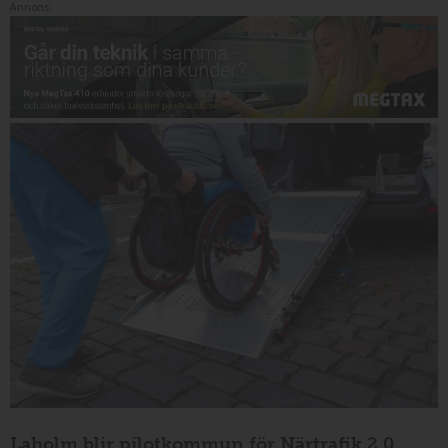
Annons:
Laholm blir pilotkommun för Närtrafik 2.0