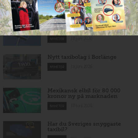
Taxibommar fick inte avsedd
effekt vid Lund C
10 juni 2026
NYHETER
Nytt taxibolag i Borlänge
10 juni 2026
NYHETER
Mexikansk elbil för 80 000
kronor ny på marknaden
10 juni 2026
NYHETER
Har du Sveriges snyggaste
taxibil?