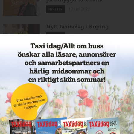
12 juni 2026
NYHETER
Nytt taxibolag i Köping
12 juni 2026
NYHETER
Cathrin byter från hamnar till
bussar
11 juni 2026
NYHETER
Nytt taxiföretag i Sigtuna
11 juni 2026
NYHETER
Nytt taxibolag i Borlänge
11 juni 2026
NYHETER