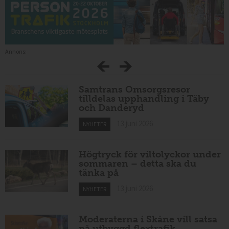
Annons:
Samtrans Omsorgsresor
tilldelas upphandling i Täby
och Danderyd
13 juni 2026
NYHETER
Högtryck för viltolyckor under
sommaren – detta ska du
tänka på
13 juni 2026
NYHETER
Moderaterna i Skåne vill satsa
på utbyggd flextrafik