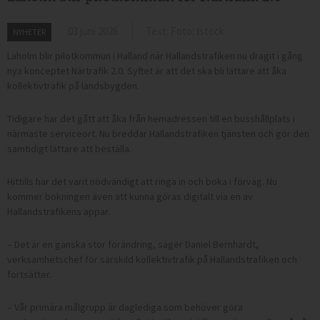
03 juni 2026
Text: Foto: Istock
NYHETER
Laholm blir pilotkommun i Halland när Hallandstrafiken nu dragit i gång
nya konceptet Närtrafik 2.0. Syftet är att det ska bli lättare att åka
kollektivtrafik på landsbygden.
Tidigare har det gått att åka från hemadressen till en busshållplats i
närmaste serviceort. Nu breddar Hallandstrafiken tjänsten och gör den
samtidigt lättare att beställa.
Hittills har det varit nödvändigt att ringa in och boka i förväg. Nu
kommer bokningen även att kunna göras digitalt via en av
Hallandstrafikens appar.
– Det är en ganska stor förändring, säger Daniel Bernhardt,
verksamhetschef för särskild kollektivtrafik på Hallandstrafiken och
fortsätter.
– Vår primära målgrupp är daglediga som behöver göra