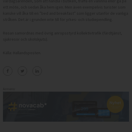
vardagsärenden, som att handla i butiken, träffa en väninna eller gå på
ett möte, och sedan åka hem igen. Men även exempelvis turister som
kanske vill åka till en ”bed and breakfast” som ligger utanför de vanliga
stråken. Det är i grunden inte till för yrkes- och studiependling.
Resan samordnas med övrig anropsstyrd kollektivtrafik (färdtjänst,
sjukresor och skolskjuts).
Källa: Hallandsposten.
Annons: