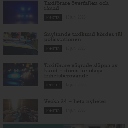
Taxiförare överfallen och
rånad
15 juni 2026
NYHETER
Snyltande taxikund kördes till
polisstationen
15 juni 2026
NYHETER
Taxiförare vägrade släppa av
kund – döms för olaga
frihetsberövande
15 juni 2026
NYHETER
Vecka 24 – heta nyheter
14 juni 2026
NYHETER