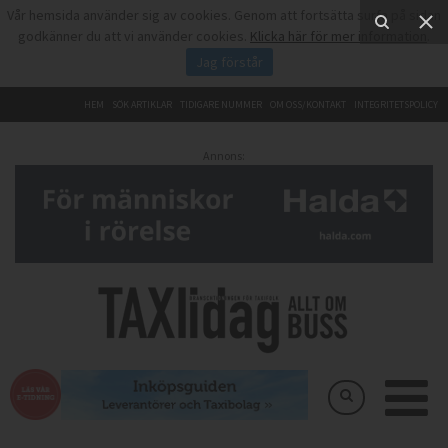
Vår hemsida använder sig av cookies. Genom att fortsätta surfa på sidan
godkänner du att vi använder cookies.
Klicka här för mer information
.
Jag förstår
HEM
SÖK ARTIKLAR
TIDIGARE NUMMER
OM OSS/KONTAKT
INTEGRITETSPOLICY
Annons: