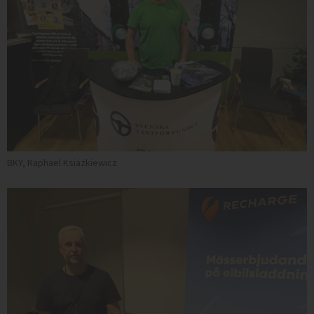
BKY, Raphael Ksiazkiewicz