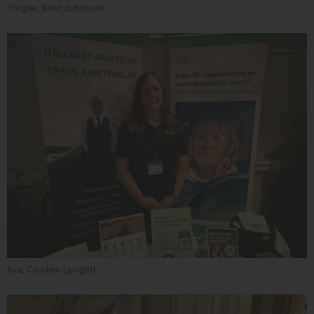
Frogne, Bent Johansen
Tya, Caroline Ljunglöf