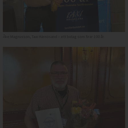
Åke Magnusson, Taxi Härnösand – ett bolag som firar 100 år.