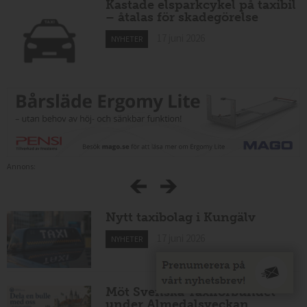
Kastade elsparkcykel på taxibil
– åtalas för skadegörelse
17 juni 2026
NYHETER
Annons:
Nytt taxibolag i Kungälv
17 juni 2026
NYHETER
Möt Svenska Taxiförbundet
under Almedalsveckan