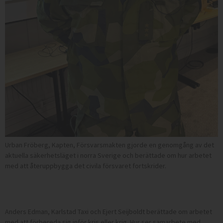
Urban Fröberg, Kapten, Försvarsmakten gjorde en genomgång av det
aktuella säkerhetsläget i norra Sverige och berättade om hur arbetet
med att återuppbygga det civila försvaret fortskrider.
Anders Edman, Karlstad Taxi och Ejert Seijboldt berättade om arbetet
med att förbereda sig inför kris eller krig. Hur ser samarbete med