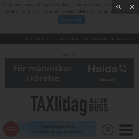
Vår hemsida använder sig av cookies. Genom att fortsätta surfa på sidan
godkänner du att vi använder cookies.
Klicka här för mer information
.
Jag förstår
HEM
SÖK ARTIKLAR
TIDIGARE NUMMER
OM OSS/KONTAKT
INTEGRITETSPOLICY
Annons: