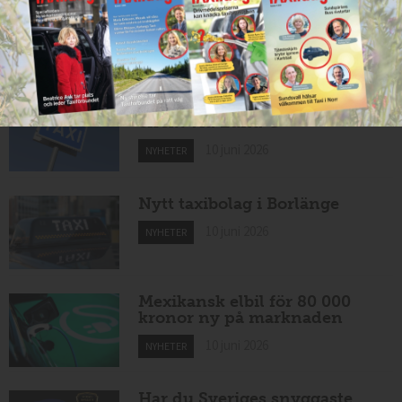
Nytt taxibolag i Borlänge
11 juni 2026
NYHETER
Taxibommar fick inte avsedd
effekt vid Lund C
10 juni 2026
NYHETER
Nytt taxibolag i Borlänge
10 juni 2026
NYHETER
Mexikansk elbil för 80 000
kronor ny på marknaden
10 juni 2026
NYHETER
Har du Sveriges snyggaste