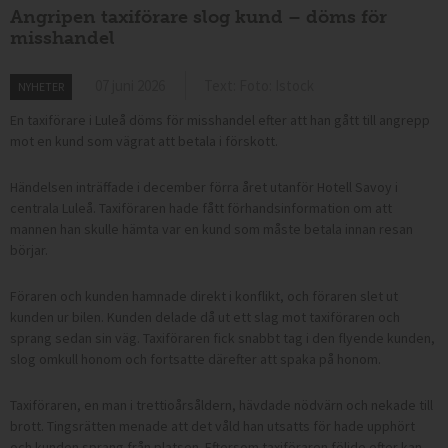
Angripen taxiförare slog kund – döms för
misshandel
07 juni 2026
Text: Foto: Istock
NYHETER
En taxiförare i Luleå döms för misshandel efter att han gått till angrepp
mot en kund som vägrat att betala i förskott.
Händelsen inträffade i december förra året utanför Hotell Savoy i
centrala Luleå. Taxiföraren hade fått förhandsinformation om att
mannen han skulle hämta var en kund som måste betala innan resan
börjar.
Föraren och kunden hamnade direkt i konflikt, och föraren slet ut
kunden ur bilen. Kunden delade då ut ett slag mot taxiföraren och
sprang sedan sin väg. Taxiföraren fick snabbt tag i den flyende kunden,
slog omkull honom och fortsatte därefter att spaka på honom.
Taxiföraren, en man i trettioårsåldern, hävdade nödvärn och nekade till
brott. Tingsrätten menade att det våld han utsatts för hade upphört
och kunden sprang från platsen. Eftersom taxiföraren följde efter kan