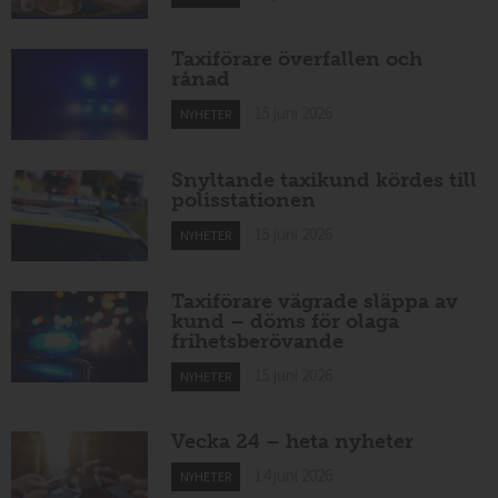
Taxiförare överfallen och
rånad
15 juni 2026
NYHETER
Snyltande taxikund kördes till
polisstationen
15 juni 2026
NYHETER
Taxiförare vägrade släppa av
kund – döms för olaga
frihetsberövande
15 juni 2026
NYHETER
Vecka 24 – heta nyheter
14 juni 2026
NYHETER