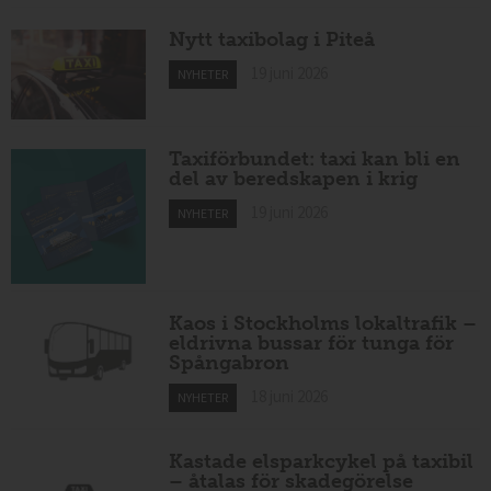
Nytt taxibolag i Piteå
19 juni 2026
NYHETER
Taxiförbundet: taxi kan bli en
del av beredskapen i krig
19 juni 2026
NYHETER
Kaos i Stockholms lokaltrafik –
eldrivna bussar för tunga för
Spångabron
18 juni 2026
NYHETER
Kastade elsparkcykel på taxibil
– åtalas för skadegörelse