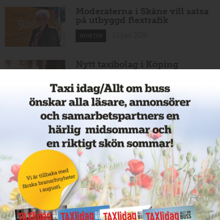
Moderaterna i Skåne vill satsa
på utbyggd flextrafik
12 juni 2026
NYHETER
Nytt taxibolag i Köping
12 juni 2026
NYHETER
Cathrin byter från hamnar till
bussar
11 juni 2026
NYHETER
Nytt taxiföretag i Sigtuna
11 juni 2026
NYHETER