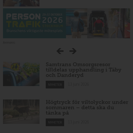
Annons:
Samtrans Omsorgsresor
tilldelas upphandling i Täby
och Danderyd
13 juni 2026
NYHETER
Högtryck för viltolyckor under
sommaren – detta ska du
tänka på
13 juni 2026
NYHETER