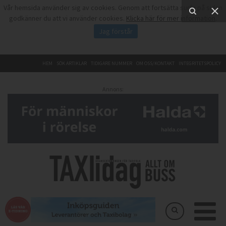
Vår hemsida använder sig av cookies. Genom att fortsätta surfa på sidan
godkänner du att vi använder cookies.
Klicka här för mer information
.
Jag förstår
HEM
SÖK ARTIKLAR
TIDIGARE NUMMER
OM OSS/KONTAKT
INTEGRITETSPOLICY
Annons: