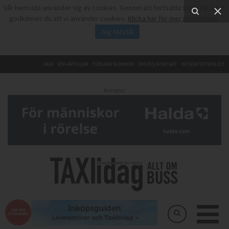
Vår hemsida använder sig av cookies. Genom att fortsätta surfa på sidan
godkänner du att vi använder cookies.
Klicka här för mer information
.
Jag förstår
HEM
SÖK ARTIKLAR
TIDIGARE NUMMER
OM OSS/KONTAKT
INTEGRITETSPOLICY
Annons: