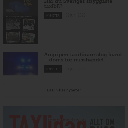
Har du Sveriges snyggaste
taxibil?
09 juni 2026
NYHETER
Angripen taxiförare slog kund
– döms för misshandel
07 juni 2026
NYHETER
Läs in fler nyheter