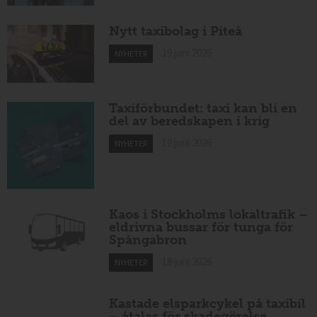
Nytt taxibolag i Piteå
19 juni 2026
NYHETER
Taxiförbundet: taxi kan bli en
del av beredskapen i krig
19 juni 2026
NYHETER
Kaos i Stockholms lokaltrafik –
eldrivna bussar för tunga för
Spångabron
18 juni 2026
NYHETER
Kastade elsparkcykel på taxibil
– åtalas för skadegörelse