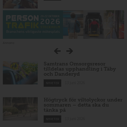
Annons:
Samtrans Omsorgsresor
tilldelas upphandling i Täby
och Danderyd
13 juni 2026
NYHETER
Högtryck för viltolyckor under
sommaren – detta ska du
tänka på
13 juni 2026
NYHETER