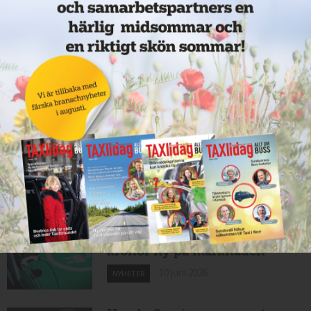
Nytt taxibolag i Borlänge
11 juni 2026
NYHETER
Taxibommar fick inte avsedd
effekt vid Lund C
10 juni 2026
NYHETER
Nytt taxibolag i Borlänge
10 juni 2026
NYHETER
Mexikansk elbil för 80 000
kronor ny på marknaden
10 juni 2026
NYHETER