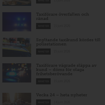
15 juni 2026
NYHETER
Taxiförare överfallen och
rånad
15 juni 2026
NYHETER
Snyltande taxikund kördes till
polisstationen
15 juni 2026
NYHETER
Taxiförare vägrade släppa av
kund – döms för olaga
frihetsberövande
15 juni 2026
NYHETER
Vecka 24 – heta nyheter
14 juni 2026
NYHETER