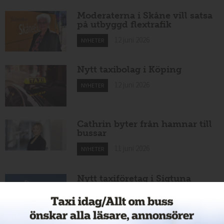
Moderaterna i Skåne vill satsa
på utbyggd flextrafik
12 juni 2026
NYHETER
Nytt taxibolag i Köping
12 juni 2026
NYHETER
Cathrin byter från hamnar till
bussar
11 juni 2026
NYHETER
Nytt taxiföretag i Sigtuna
11 juni 2026
NYHETER