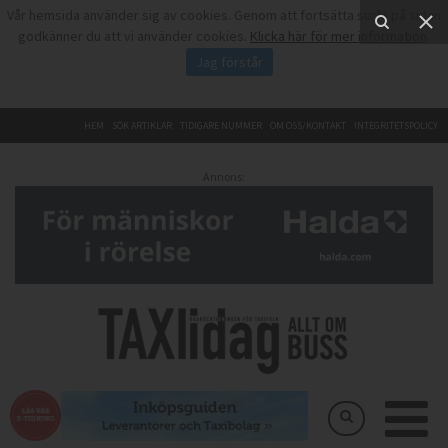
Vår hemsida använder sig av cookies. Genom att fortsätta surfa på sidan
godkänner du att vi använder cookies.
Klicka här för mer information
.
Jag förstår
HEM
SÖK ARTIKLAR
TIDIGARE NUMMER
OM OSS/KONTAKT
INTEGRITETSPOLICY
Annons: