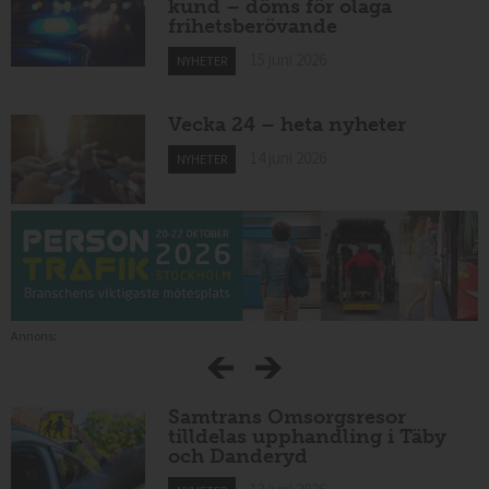
kund – döms för olaga
frihetsberövande
15 juni 2026
NYHETER
Vecka 24 – heta nyheter
14 juni 2026
NYHETER
Annons:
Samtrans Omsorgsresor
tilldelas upphandling i Täby
och Danderyd