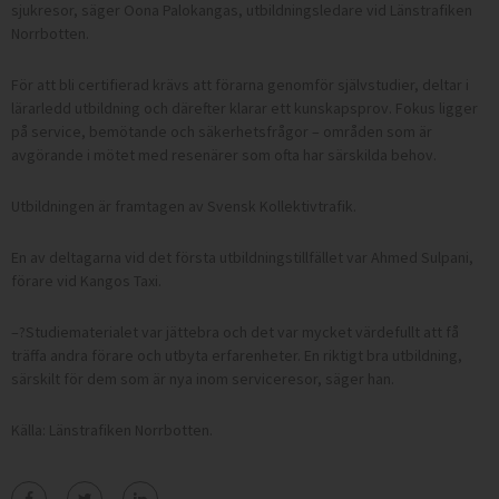
sjukresor,
säger Oona Palokangas, utbildningsledare vid Länstrafiken
Norrbotten.
För att bli certifierad krävs att förarna genomför självstudier, deltar i
lärarledd utbildning och därefter klarar ett kunskapsprov. Fokus ligger
på service, bemötande och säkerhetsfrågor – områden som är
avgörande i mötet med resenärer som ofta har särskilda behov.
Utbildningen är framtagen av Svensk Kollektivtrafik.
En av deltagarna vid det första utbildningstillfället var Ahmed Sulpani,
förare vid Kangos Taxi.
–?Studiematerialet var jättebra och det var mycket värdefullt att få
träffa andra förare och utbyta erfarenheter. En riktigt bra utbildning,
särskilt för dem som är nya inom serviceresor, säger han.
Källa: Länstrafiken Norrbotten.