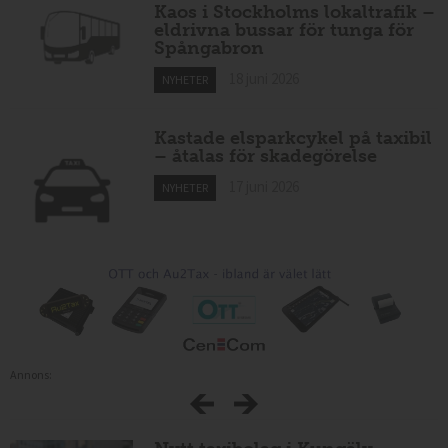
Kaos i Stockholms lokaltrafik –
eldrivna bussar för tunga för
Spångabron
18 juni 2026
NYHETER
Kastade elsparkcykel på taxibil
– åtalas för skadegörelse
17 juni 2026
NYHETER
Annons: