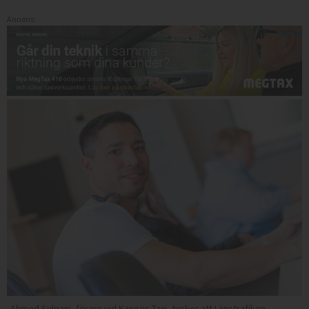
Annons:
Ahmed Sulpani, förare vid Kangos Taxi, tycker att Länstrafiken