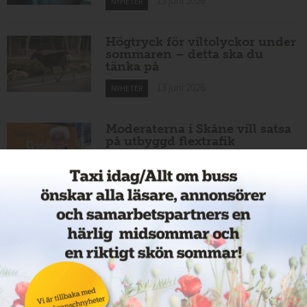
13 juni 2026
NYHETER
Högtryck för viltolyckor under
sommaren – detta ska du
tänka på
13 juni 2026
NYHETER
Moderaterna i Skåne vill satsa
på utbyggd flextrafik
12 juni 2026
NYHETER
Nytt taxibolag i Köping
12 juni 2026
NYHETER
Cathrin byter från hamnar till
bussar