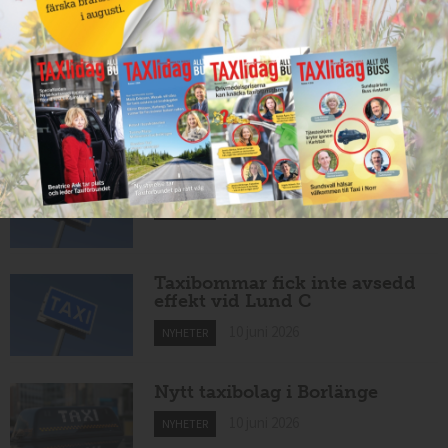
11 juni 2026
NYHETER
Nytt taxiföretag i Sigtuna
11 juni 2026
NYHETER
Nytt taxibolag i Borlänge
11 juni 2026
NYHETER
Taxibommar fick inte avsedd
effekt vid Lund C
10 juni 2026
NYHETER
Nytt taxibolag i Borlänge
10 juni 2026
NYHETER