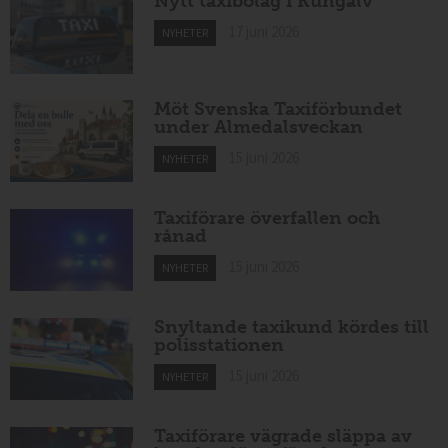
Nytt taxibolag i Kungälv
17 juni 2026
NYHETER
Möt Svenska Taxiförbundet
under Almedalsveckan
15 juni 2026
NYHETER
Taxiförare överfallen och
rånad
15 juni 2026
NYHETER
Snyltande taxikund kördes till
polisstationen
15 juni 2026
NYHETER
Taxiförare vägrade släppa av