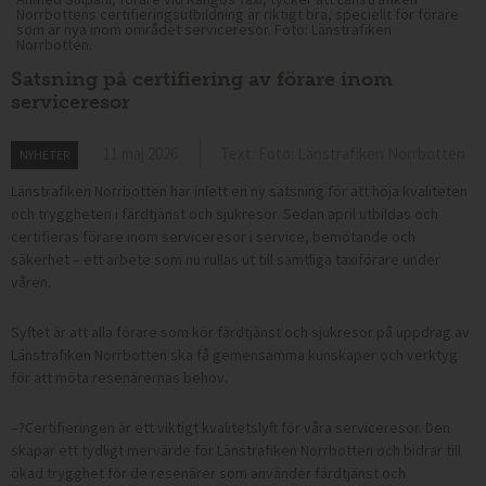
Norrbottens certifieringsutbildning är riktigt bra, speciellt för förare
som är nya inom området serviceresor. Foto: Länstrafiken
Norrbotten.
Satsning på certifiering av förare inom
serviceresor
11 maj 2026
Text: Foto: Länstrafiken Norrbotten
NYHETER
Länstrafiken Norrbotten har inlett en ny satsning för att höja kvaliteten
och tryggheten i färdtjänst och sjukresor. Sedan april utbildas och
certifieras förare inom serviceresor i service, bemötande och
säkerhet – ett arbete som nu rullas ut till samtliga taxiförare under
våren.
Syftet är att alla förare som kör färdtjänst och sjukresor på uppdrag av
Länstrafiken Norrbotten ska få gemensamma kunskaper och verktyg
för att möta resenärernas behov.
–?Certifieringen är ett viktigt kvalitetslyft för våra serviceresor. Den
skapar ett tydligt mervärde för Länstrafiken Norrbotten och bidrar till
ökad trygghet för de resenärer som använder färdtjänst och