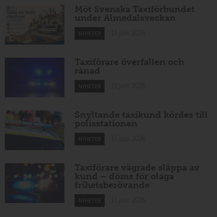
Möt Svenska Taxiförbundet
under Almedalsveckan
15 juni 2026
NYHETER
Taxiförare överfallen och
rånad
15 juni 2026
NYHETER
Snyltande taxikund kördes till
polisstationen
15 juni 2026
NYHETER
Taxiförare vägrade släppa av
kund – döms för olaga
frihetsberövande
15 juni 2026
NYHETER