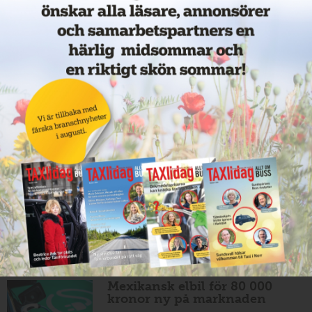
11 juni 2026
NYHETER
Nytt taxibolag i Borlänge
11 juni 2026
NYHETER
Taxibommar fick inte avsedd
effekt vid Lund C
10 juni 2026
NYHETER
Nytt taxibolag i Borlänge
10 juni 2026
NYHETER
Mexikansk elbil för 80 000
kronor ny på marknaden