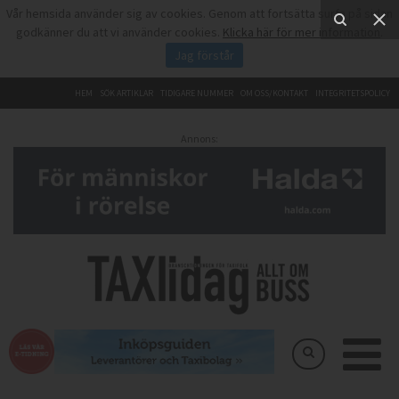
Vår hemsida använder sig av cookies. Genom att fortsätta surfa på sidan
godkänner du att vi använder cookies.
Klicka här för mer information
.
Jag förstår
HEM
SÖK ARTIKLAR
TIDIGARE NUMMER
OM OSS/KONTAKT
INTEGRITETSPOLICY
Annons: