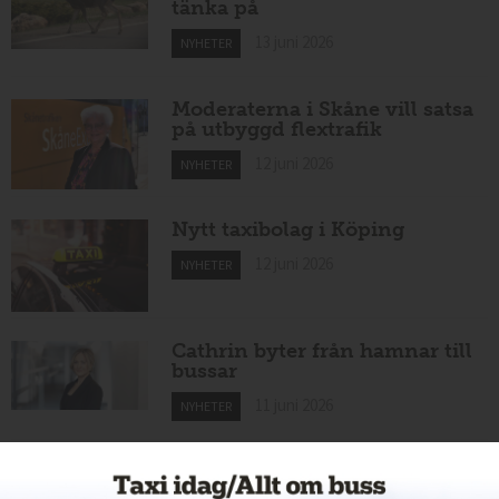
tänka på
13 juni 2026
NYHETER
Moderaterna i Skåne vill satsa
på utbyggd flextrafik
12 juni 2026
NYHETER
Nytt taxibolag i Köping
12 juni 2026
NYHETER
Cathrin byter från hamnar till
bussar
11 juni 2026
NYHETER
Nytt taxiföretag i Sigtuna