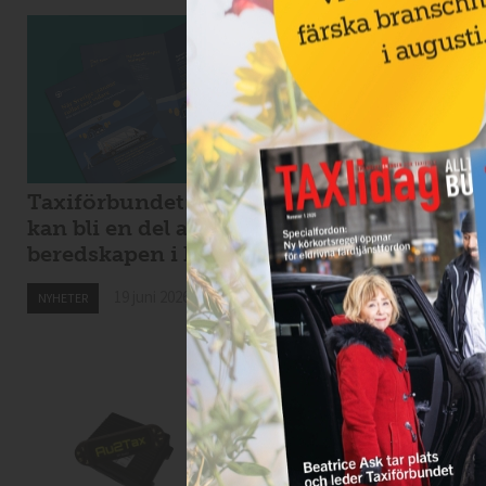
Taxiförbundet: taxi
Kaos i Stockholms
kan bli en del av
lokaltrafik – eldri
beredskapen i krig
bussar för tunga f
Spångabron
19 juni 2026
NYHETER
18 juni 2026
NYHETER