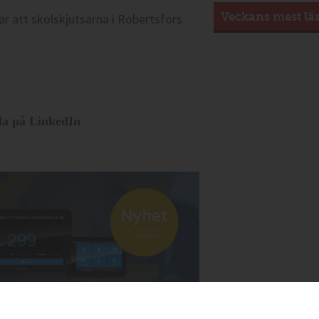
Veckans mest lä
r att skolskjutsarna i Robertsfors
la på LinkedIn