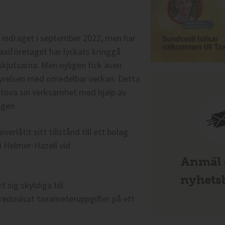
ånd indraget i september 2022, men har
axiföretaget har lyckats kringgå
kjutsarna. Men nyligen fick även
styrelsen med omedelbar verkan. Detta
utöva sin verksamhet med hjälp av
agen.
erlåtit sitt tillstånd till ett bolag
ti Helmer-Hazell vid
Anmäl d
nyhetsb
t sig skyldiga till
 redovisat taxameteruppgifter på ett