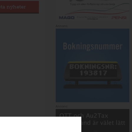
sta nyheter
Annons:
Annons: