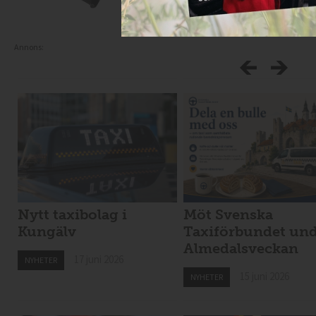
Annons:
Nytt taxibolag i
Möt Svenska
Kungälv
Taxiförbundet un
Almedalsveckan
17 juni 2026
NYHETER
15 juni 2026
NYHETER