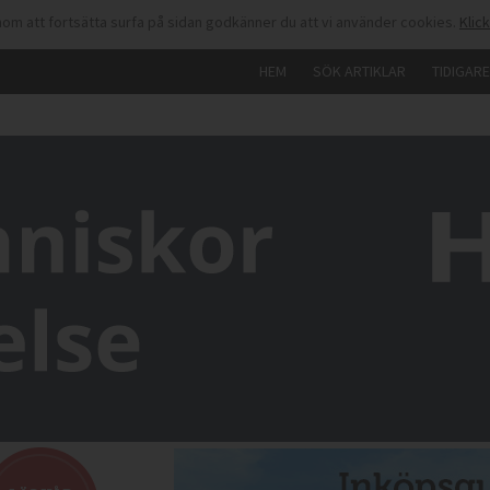
om att fortsätta surfa på sidan godkänner du att vi använder cookies.
Klic
HEM
SÖK ARTIKLAR
TIDIGAR