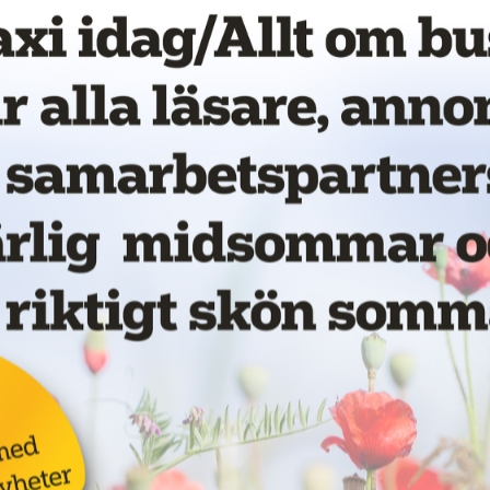
vet!
Nytt taxibolag i Piteå
19 juni 2026
NYHETER