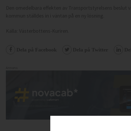
Den omedelbara effekten av Transportstyrelsens beslut va
kommun ställdes in i väntan på en ny lösning.
Källa: Västerbottens-Kuriren.
Dela på Facebook
Dela på Twitter
De
Annons: