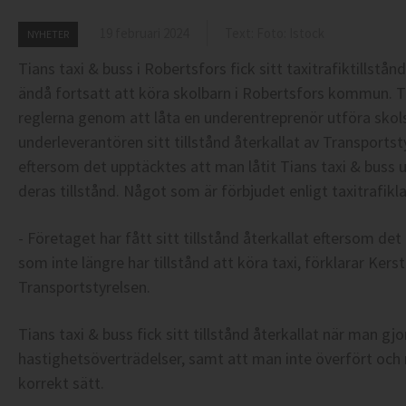
19 februari 2024
Text: Foto: Istock
NYHETER
Tians taxi & buss i Robertsfors fick sitt taxitrafiktillst
ändå fortsatt att köra skolbarn i Robertsfors kommun. T
reglerna genom att låta en underentreprenör utföra skols
underleverantören sitt tillstånd återkallat av Transport
eftersom det upptäcktes att man låtit Tians taxi & buss 
deras tillstånd. Något som är förbjudet enligt taxitrafikl
- Företaget har fått sitt tillstånd återkallat eftersom det öv
som inte längre har tillstånd att köra taxi, förklarar Kers
Transportstyrelsen.
Tians taxi & buss fick sitt tillstånd återkallat när man gjor
hastighetsöverträdelser, samt att man inte överfört och
korrekt sätt.