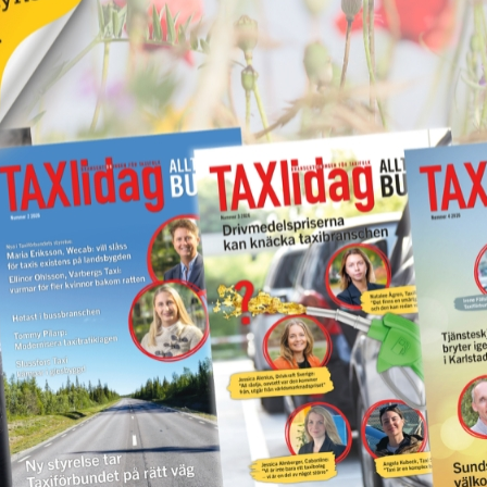
Kastade elsparkcykel
vna
på taxibil – åtalas för
ör
skadegörelse
17 juni 2026
NYHETER