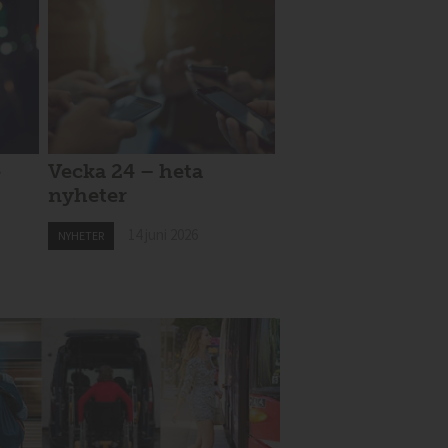
e
Vecka 24 – heta
nyheter
14 juni 2026
NYHETER