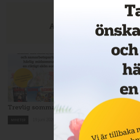
Anmäl dig till nyhetsbre
Trevlig sommar!
Nytt taxibolag i
Kiruna
19 juni 2026
NYHETER
19 juni 2026
NYHETER