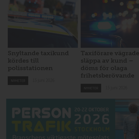
Snyltande taxikund
Taxiförare vägrad
kördes till
släppa av kund –
polisstationen
döms för olaga
frihetsberövande
15 juni 2026
NYHETER
15 juni 2026
NYHETER