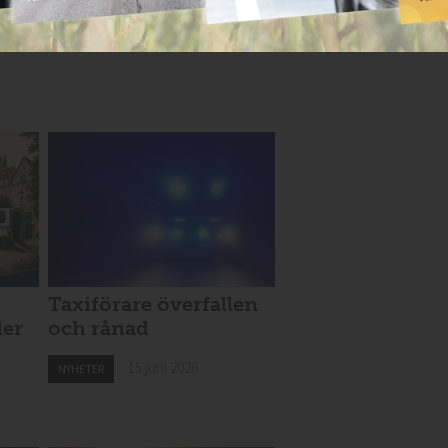
Taxiförare överfallen
der
och rånad
15 juni 2026
NYHETER