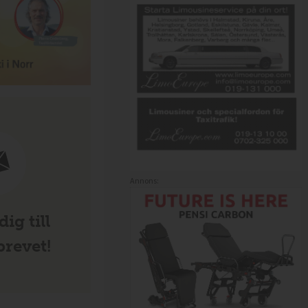
Annons:
ig till
revet!