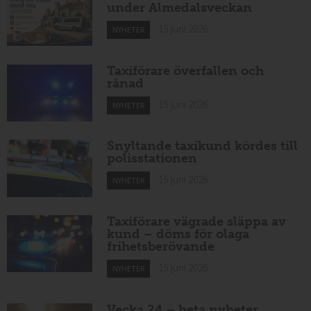
under Almedalsveckan
15 juni 2026
NYHETER
Taxiförare överfallen och
rånad
15 juni 2026
NYHETER
Snyltande taxikund kördes till
polisstationen
15 juni 2026
NYHETER
Taxiförare vägrade släppa av
kund – döms för olaga
frihetsberövande
15 juni 2026
NYHETER
Vecka 24 – heta nyheter