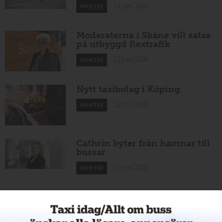
13 juni 2026
NYHETER
Moderaterna i Skåne vill satsa
på utbyggd flextrafik
12 juni 2026
NYHETER
Nytt taxibolag i Köping
12 juni 2026
NYHETER
Cathrin byter från hamnar till
bussar
11 juni 2026
NYHETER
Nytt taxiföretag i Sigtuna
11 juni 2026
NYHETER