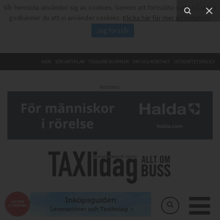
Vår hemsida använder sig av cookies. Genom att fortsätta surfa på sidan
godkänner du att vi använder cookies.
Klicka här för mer information
.
Jag förstår
HEM
SÖK ARTIKLAR
TIDIGARE NUMMER
OM OSS/KONTAKT
INTEGRITETSPOLICY
Annons: