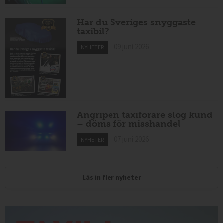
Har du Sveriges snyggaste
taxibil?
09 juni 2026
NYHETER
Angripen taxiförare slog kund
– döms för misshandel
07 juni 2026
NYHETER
Läs in fler nyheter