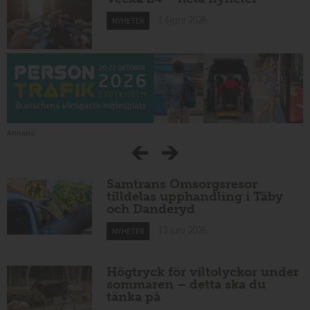
14 juni 2026
NYHETER
Annons:
Samtrans Omsorgsresor
tilldelas upphandling i Täby
och Danderyd
13 juni 2026
NYHETER
Högtryck för viltolyckor under
sommaren – detta ska du
tänka på