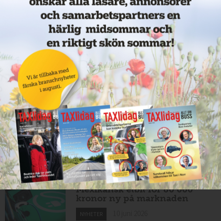
Nytt taxibolag i Borlänge
11 juni 2026
NYHETER
Taxibommar fick inte avsedd
effekt vid Lund C
10 juni 2026
NYHETER
Nytt taxibolag i Borlänge
10 juni 2026
NYHETER
Mexikansk elbil för 80 000
kronor ny på marknaden
10 juni 2026
NYHETER