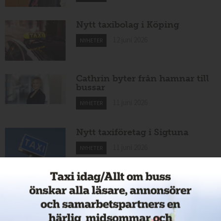
Nytt taxibolag i Köping
12 juni 2026
NYHETER
Cathrin byter från hamnar till
bussar
11 juni 2026
NYHETER
Nytt taxiföretag i Sigtuna
11 juni 2026
NYHETER
Nytt taxibolag i Borlänge
11 juni 2026
NYHETER