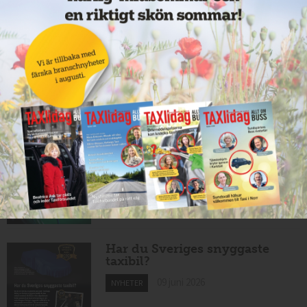
Taxibommar fick inte avsedd
effekt vid Lund C
10 juni 2026
NYHETER
Nytt taxibolag i Borlänge
10 juni 2026
NYHETER
Mexikansk elbil för 80 000
kronor ny på marknaden
10 juni 2026
NYHETER
Har du Sveriges snyggaste
taxibil?
09 juni 2026
NYHETER