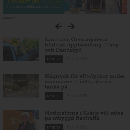
Annons:
Samtrans Omsorgsresor
tilldelas upphandling i Täby
och Danderyd
13 juni 2026
NYHETER
Högtryck för viltolyckor under
sommaren – detta ska du
tänka på
13 juni 2026
NYHETER
Moderaterna i Skåne vill satsa
på utbyggd flextrafik
12 juni 2026
NYHETER