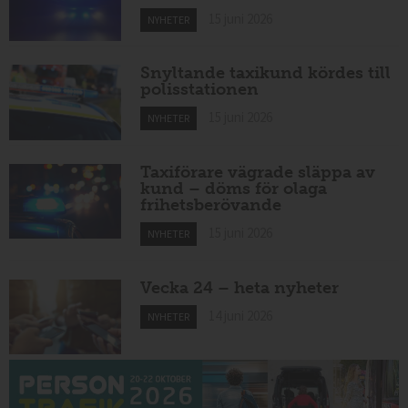
15 juni 2026
NYHETER
Snyltande taxikund kördes till
polisstationen
15 juni 2026
NYHETER
Taxiförare vägrade släppa av
kund – döms för olaga
frihetsberövande
15 juni 2026
NYHETER
Vecka 24 – heta nyheter
14 juni 2026
NYHETER