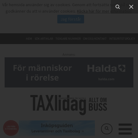
Vår hemsida använder sig av cookies. Genom att fortsätta surfa på sidan
godkänner du att vi använder cookies.
Klicka här för mer information
.
Jag förstår
HEM
SÖK ARTIKLAR
TIDIGARE NUMMER
OM OSS/KONTAKT
INTEGRITETSPOLICY
Annons: