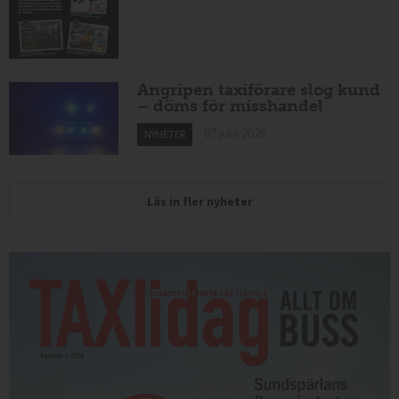
Angripen taxiförare slog kund
– döms för misshandel
07 juni 2026
NYHETER
Läs in fler nyheter