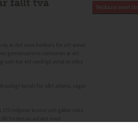
 fällt två
Veckans mest lä
h nu är det även konkurs för ett annat
. Den gemensamma nämnaren är att
 som har ett sexårigt avtal av olika
llräckligt betalt för vårt arbete, säger
25 miljoner kronor och gäller cirka
 80 fordon av avtalet med