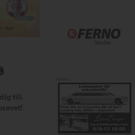
Annons:
ig till
revet!