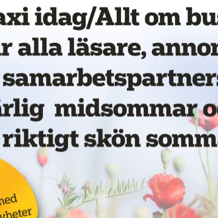
ligt upphandlat avtal. Vi gick inte runt.
ån 2017. I grund och botten var det
äkningen har inte räckt, säger
la på LinkedIn