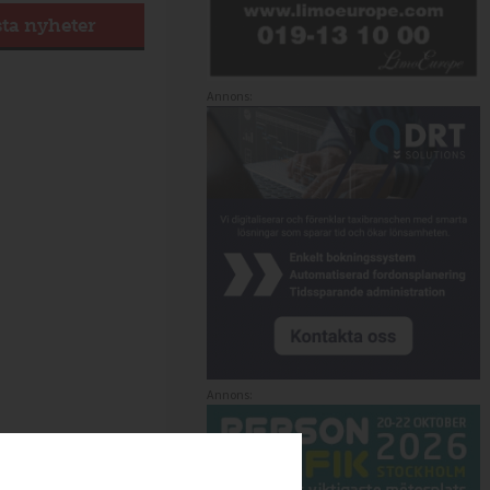
sta nyheter
Annons:
Annons: