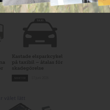
Kastade elsparkcykel
vna
på taxibil – åtalas för
ör
skadegörelse
17 juni 2026
NYHETER