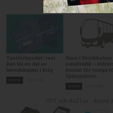
19 juni 2026
NYHETER
Taxiförbundet: taxi
Kaos i Stockholms
kan bli en del av
lokaltrafik – eldri
beredskapen i krig
bussar för tunga f
Spångabron
19 juni 2026
NYHETER
18 juni 2026
NYHETER