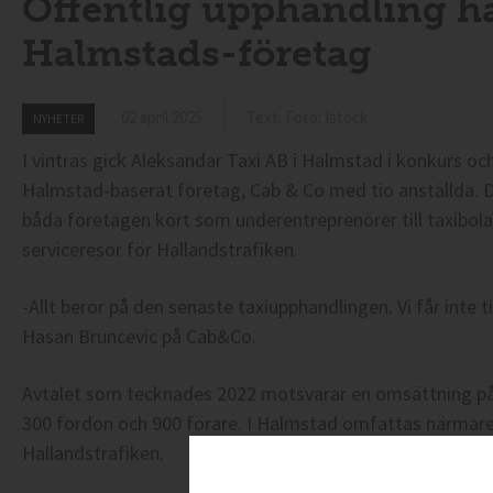
Offentlig upphandling har
Halmstads-företag
02 april 2025
Text: Foto: Istock
NYHETER
I vintras gick Aleksandar Taxi AB i Halmstad i konkurs oc
Halmstad-baserat företag, Cab & Co med tio anställda
båda företagen kört som underentreprenörer till taxibolag
serviceresor för Hallandstrafiken.
-Allt beror på den senaste taxiupphandlingen. Vi får inte ti
Hasan Bruncevic på Cab&Co.
Avtalet som tecknades 2022 motsvarar en omsättning på 2
300 fordon och 900 förare. I Halmstad omfattas närmare
Hallandstrafiken.