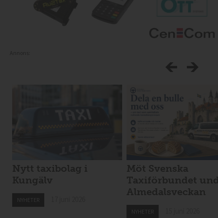
Annons:
Nytt taxibolag i
Möt Svenska
Kungälv
Taxiförbundet un
Almedalsveckan
17 juni 2026
NYHETER
15 juni 2026
NYHETER