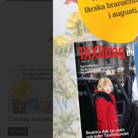
Anmäl dig till nyhetsbre
Trevlig sommar!
Nytt taxibolag i
Kiruna
19 juni 2026
NYHETER