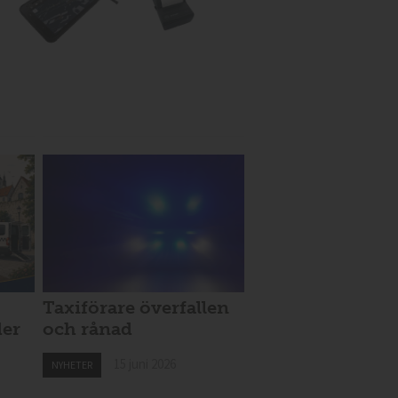
Taxiförare överfallen
der
och rånad
15 juni 2026
NYHETER