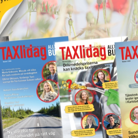
vet!
Nytt taxibolag i Piteå
19 juni 2026
NYHETER