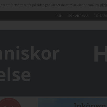
om att fortsätta surfa på sidan godkänner du att vi använder cookies.
Klic
HEM
SÖK ARTIKLAR
TIDIGAR