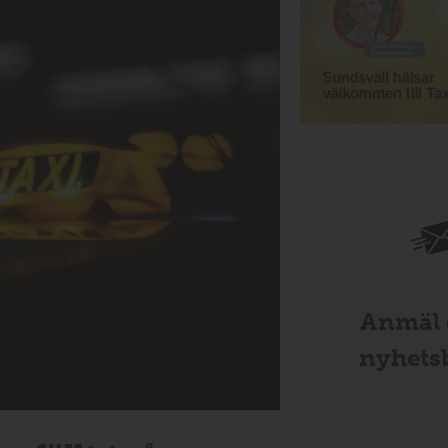
Anmäl d
nyhetsb