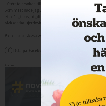
- Största orsaken till vår konkurs ligger i att det är ett då
Som mest hade jag 19 bilar. Vi byggde upp vårt företag fr
ett dåligt pris, utgifterna har ökat kraftigt och indexuppr
Aleksandar Djordevic som drev Aleksandar Taxi AB.
Källa: Hallandsposten.
Dela på Facebook
Dela på Twitter
De
Annons: