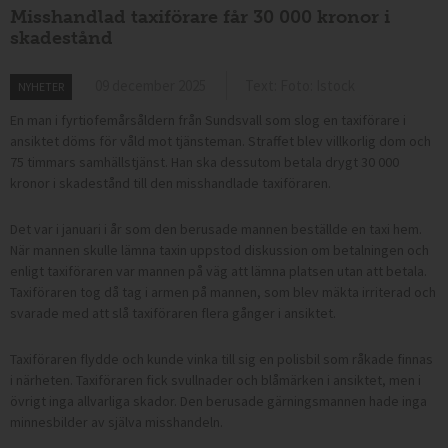
Misshandlad taxiförare får 30 000 kronor i
skadestånd
09 december 2025
Text: Foto: Istock
NYHETER
En man i fyrtiofemårsåldern från Sundsvall som slog en taxiförare i
ansiktet döms för våld mot tjänsteman. Straffet blev villkorlig dom och
75 timmars samhällstjänst. Han ska dessutom betala drygt 30 000
kronor i skadestånd till den misshandlade taxiföraren.
Det var i januari i år som den berusade mannen beställde en taxi hem.
När mannen skulle lämna taxin uppstod diskussion om betalningen och
enligt taxiföraren var mannen på väg att lämna platsen utan att betala.
Taxiföraren tog då tag i armen på mannen, som blev mäkta irriterad och
svarade med att slå taxiföraren flera gånger i ansiktet.
Taxiföraren flydde och kunde vinka till sig en polisbil som råkade finnas
i närheten. Taxiföraren fick svullnader och blåmärken i ansiktet, men i
övrigt inga allvarliga skador. Den berusade gärningsmannen hade inga
minnesbilder av själva misshandeln.