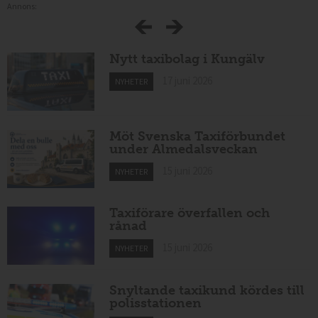
Annons:
Nytt taxibolag i Kungälv
17 juni 2026
NYHETER
Möt Svenska Taxiförbundet
under Almedalsveckan
15 juni 2026
NYHETER
Taxiförare överfallen och
rånad
15 juni 2026
NYHETER
Snyltande taxikund kördes till
polisstationen