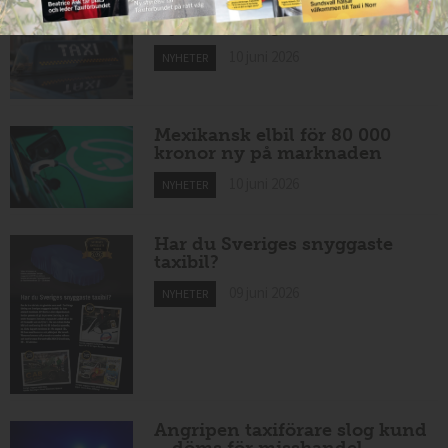
Nytt taxibolag i Borlänge
10 juni 2026
NYHETER
Mexikansk elbil för 80 000
kronor ny på marknaden
10 juni 2026
NYHETER
Har du Sveriges snyggaste
taxibil?
09 juni 2026
NYHETER
Angripen taxiförare slog kund
– döms för misshandel