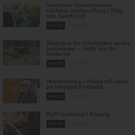
Samtrans Omsorgsresor
tilldelas upphandling i Täby
och Danderyd
13 juni 2026
NYHETER
Högtryck för viltolyckor under
sommaren – detta ska du
tänka på
13 juni 2026
NYHETER
Moderaterna i Skåne vill satsa
på utbyggd flextrafik
12 juni 2026
NYHETER
Nytt taxibolag i Köping
12 juni 2026
NYHETER