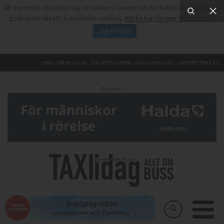
Vår hemsida använder sig av cookies. Genom att fortsätta surfa på sidan
godkänner du att vi använder cookies.
Klicka här för mer information
.
Jag förstår
HEM
SÖK ARTIKLAR
TIDIGARE NUMMER
OM OSS/KONTAKT
INTEGRITETSPOLICY
Annons: