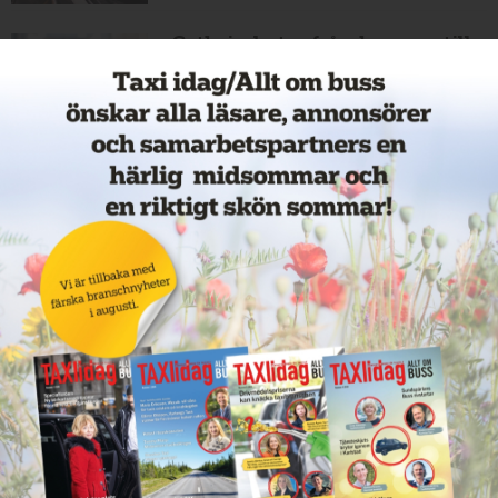
Cathrin byter från hamnar till
bussar
11 juni 2026
NYHETER
Nytt taxiföretag i Sigtuna
11 juni 2026
NYHETER
Nytt taxibolag i Borlänge
11 juni 2026
NYHETER
Taxibommar fick inte avsedd
effekt vid Lund C
10 juni 2026
NYHETER