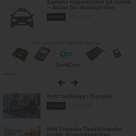
Kastade elsparkcykel på taxibil
– åtalas för skadegörelse
17 juni 2026
NYHETER
Annons:
Nytt taxibolag i Kungälv
17 juni 2026
NYHETER
Möt Svenska Taxiförbundet
under Almedalsveckan