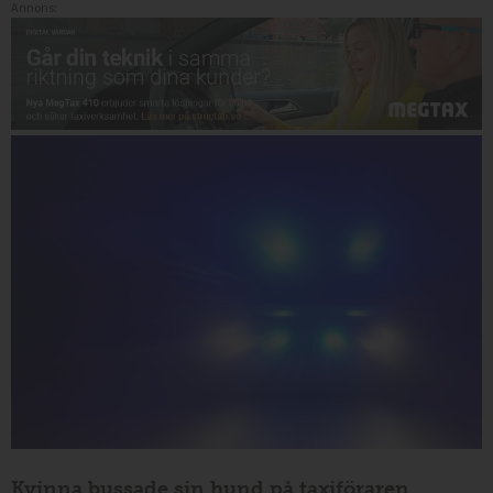
Annons:
Kvinna bussade sin hund på taxiföraren