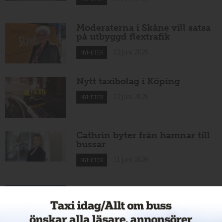
Moderaterna i Skåne vill satsa
på utbyggd flextrafik
12 juni 2026
NYHETER
Nytt taxibolag i Köping
12 juni 2026
NYHETER
Cathrin byter från hamnar till
bussar
11 juni 2026
NYHETER
Nytt taxiföretag i Sigtuna
11 juni 2026
NYHETER