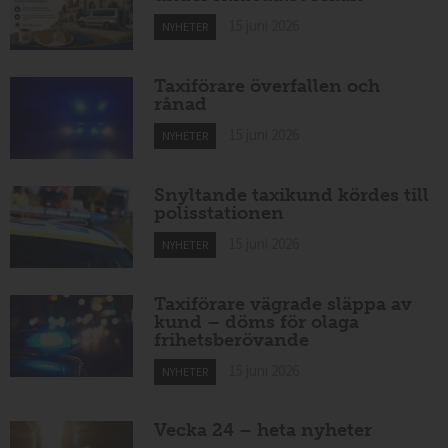
15 juni 2026
NYHETER
Taxiförare överfallen och
rånad
15 juni 2026
NYHETER
Snyltande taxikund kördes till
polisstationen
15 juni 2026
NYHETER
Taxiförare vägrade släppa av
kund – döms för olaga
frihetsberövande
15 juni 2026
NYHETER
Vecka 24 – heta nyheter