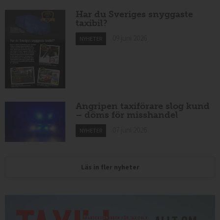
Har du Sveriges snyggaste
taxibil?
09 juni 2026
NYHETER
Angripen taxiförare slog kund
– döms för misshandel
07 juni 2026
NYHETER
Läs in fler nyheter