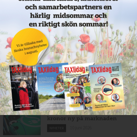
Nytt taxibolag i Borlänge
11 juni 2026
NYHETER
Taxibommar fick inte avsedd
effekt vid Lund C
10 juni 2026
NYHETER
Nytt taxibolag i Borlänge
10 juni 2026
NYHETER
Mexikansk elbil för 80 000
kronor ny på marknaden
10 juni 2026
NYHETER