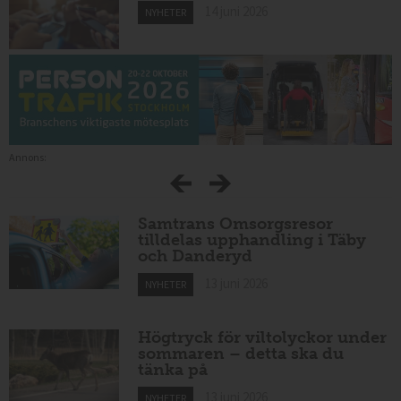
14 juni 2026
NYHETER
Annons:
Samtrans Omsorgsresor
tilldelas upphandling i Täby
och Danderyd
13 juni 2026
NYHETER
Högtryck för viltolyckor under
sommaren – detta ska du
tänka på
13 juni 2026
NYHETER