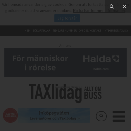
Vår hemsida använder sig av cookies. Genom att fortsätta surfa på sidan
godkänner du att vi använder cookies.
Klicka här för mer information
.
Jag förstår
HEM
SÖK ARTIKLAR
TIDIGARE NUMMER
OM OSS/KONTAKT
INTEGRITETSPOLICY
Annons: