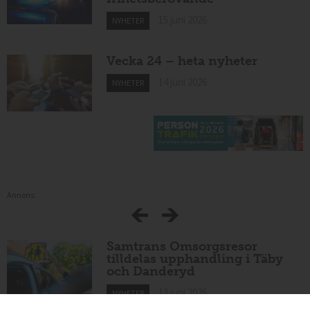
15 juni 2026
NYHETER
Vecka 24 – heta nyheter
14 juni 2026
NYHETER
Annons:
Samtrans Omsorgsresor
tilldelas upphandling i Täby
och Danderyd
13 juni 2026
NYHETER