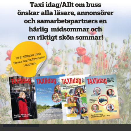
Moderaterna i Skåne vill satsa
på utbyggd flextrafik
12 juni 2026
NYHETER
Nytt taxibolag i Köping
12 juni 2026
NYHETER
Cathrin byter från hamnar till
bussar
11 juni 2026
NYHETER
Nytt taxiföretag i Sigtuna
11 juni 2026
NYHETER