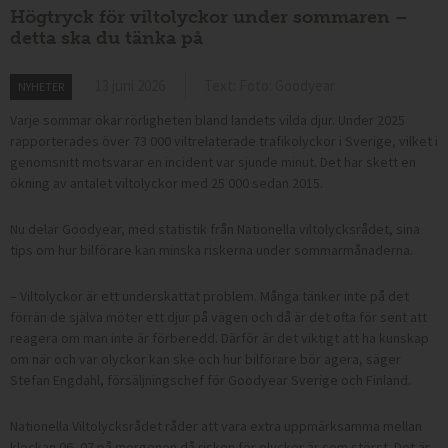
Högtryck för viltolyckor under sommaren –
detta ska du tänka på
13 juni 2026
Text: Foto: Goodyear
NYHETER
Varje sommar ökar rörligheten bland landets vilda djur. Under 2025
rapporterades över 73 000 viltrelaterade trafikolyckor i Sverige, vilket i
genomsnitt motsvarar en incident var sjunde minut. Det har skett en
ökning av antalet viltolyckor med 25 000 sedan 2015.
Nu delar Goodyear, med statistik från Nationella viltolycksrådet, sina
tips om hur bilförare kan minska riskerna under sommarmånaderna.
– Viltolyckor är ett underskattat problem. Många tänker inte på det
förrän de själva möter ett djur på vägen och då är det ofta för sent att
reagera om man inte är förberedd. Därför är det viktigt att ha kunskap
om när och var olyckor kan ske och hur bilförare bör agera, säger
Stefan Engdahl, försäljningschef för Goodyear Sverige och Finland.
Nationella Viltolycksrådet råder att vara extra uppmärksamma mellan
klockan 06–07 på morgonen då risken för olyckor är som störst. Det är