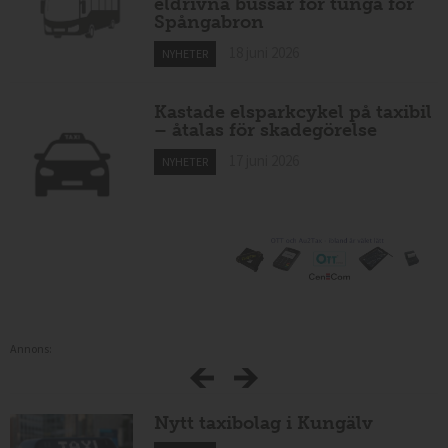
eldrivna bussar för tunga för
Spångabron
18 juni 2026
NYHETER
Kastade elsparkcykel på taxibil
– åtalas för skadegörelse
17 juni 2026
NYHETER
Annons:
Nytt taxibolag i Kungälv