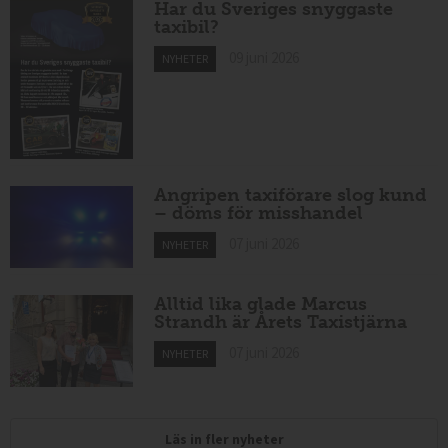
Har du Sveriges snyggaste
taxibil?
09 juni 2026
NYHETER
Angripen taxiförare slog kund
– döms för misshandel
07 juni 2026
NYHETER
Alltid lika glade Marcus
Strandh är Årets Taxistjärna
07 juni 2026
NYHETER
Läs in fler nyheter