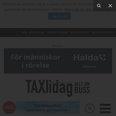
Vår hemsida använder sig av cookies. Genom att fortsätta surfa på sidan
godkänner du att vi använder cookies.
Klicka här för mer information
.
Jag förstår
HEM
SÖK ARTIKLAR
TIDIGARE NUMMER
OM OSS/KONTAKT
INTEGRITETSPOLICY
Annons: