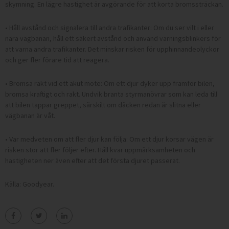
skymning. En lägre hastighet är avgörande för att korta bromssträckan.
• Håll avstånd och signalera till andra trafikanter: Om du ser vilt i eller
nära vägbanan, håll ett säkert avstånd och använd varningsblinkers för
att varna andra trafikanter. Det minskar risken för upphinnandeolyckor
och ger fler förare tid att reagera.
• Bromsa rakt vid ett akut möte: Om ett djur dyker upp framför bilen,
bromsa kraftigt och rakt. Undvik branta styrmanövrar som kan leda till
att bilen tappar greppet, särskilt om däcken redan är slitna eller
vägbanan är våt.
• Var medveten om att fler djur kan följa: Om ett djur korsar vägen är
risken stor att fler följer efter. Håll kvar uppmärksamheten och
hastigheten ner även efter att det första djuret passerat.
Källa: Goodyear.