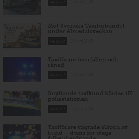
17 juni 2026
NYHETER
Möt Svenska Taxiförbundet
under Almedalsveckan
15 juni 2026
NYHETER
Taxiförare överfallen och
rånad
15 juni 2026
NYHETER
Snyltande taxikund kördes till
polisstationen
15 juni 2026
NYHETER
Taxiförare vägrade släppa av
kund – döms för olaga
frihetsberövande