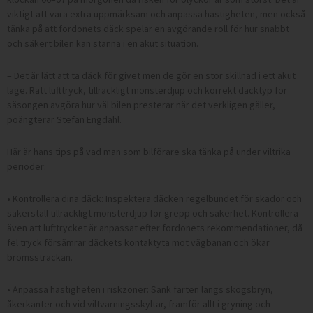
viktigt att vara extra uppmärksam och anpassa hastigheten, men också
tänka på att fordonets däck spelar en avgörande roll för hur snabbt
och säkert bilen kan stanna i en akut situation.
– Det är lätt att ta däck för givet men de gör en stor skillnad i ett akut
läge. Rätt lufttryck, tillräckligt mönsterdjup och korrekt däcktyp för
säsongen avgöra hur väl bilen presterar när det verkligen gäller,
poängterar Stefan Engdahl.
Här är hans tips på vad man som bilförare ska tänka på under viltrika
perioder:
• Kontrollera dina däck: Inspektera däcken regelbundet för skador och
säkerställ tillräckligt mönsterdjup för grepp och säkerhet. Kontrollera
även att lufttrycket är anpassat efter fordonets rekommendationer, då
fel tryck försämrar däckets kontaktyta mot vägbanan och ökar
bromssträckan.
• Anpassa hastigheten i riskzoner: Sänk farten längs skogsbryn,
åkerkanter och vid viltvarningsskyltar, framför allt i gryning och