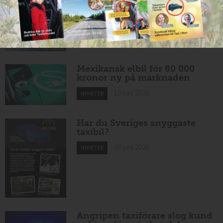
Nytt taxibolag i Borlänge
10 juni 2026
NYHETER
Mexikansk elbil för 80 000
kronor ny på marknaden
10 juni 2026
NYHETER
Har du Sveriges snyggaste
taxibil?
09 juni 2026
NYHETER
Angripen taxiförare slog kund