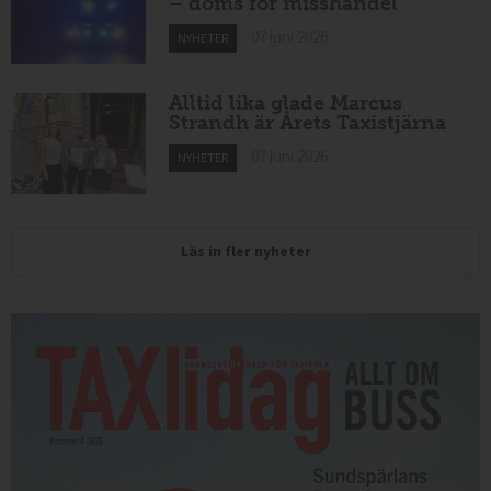
– döms för misshandel
07 juni 2026
NYHETER
Alltid lika glade Marcus
Strandh är Årets Taxistjärna
07 juni 2026
NYHETER
Läs in fler nyheter