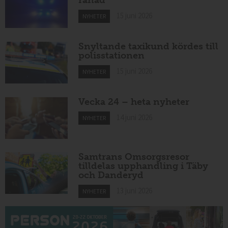
rånad
15 juni 2026
NYHETER
Snyltande taxikund kördes till
polisstationen
15 juni 2026
NYHETER
Vecka 24 – heta nyheter
14 juni 2026
NYHETER
Samtrans Omsorgsresor
tilldelas upphandling i Täby
och Danderyd
13 juni 2026
NYHETER