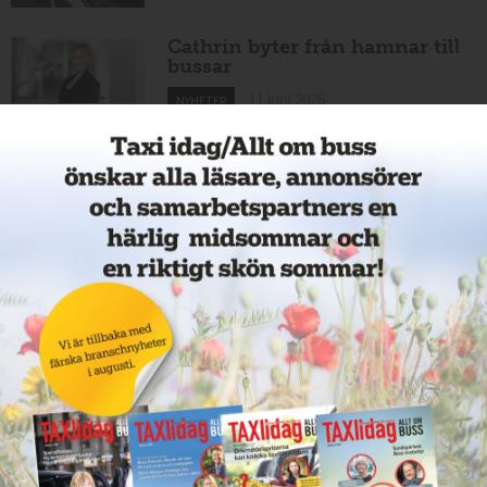
Cathrin byter från hamnar till
bussar
11 juni 2026
NYHETER
Nytt taxiföretag i Sigtuna
11 juni 2026
NYHETER
Nytt taxibolag i Borlänge
11 juni 2026
NYHETER
Taxibommar fick inte avsedd
effekt vid Lund C
10 juni 2026
NYHETER