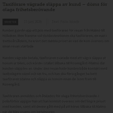
Taxiförare vägrade släppa av kund – döms för
olaga frihetsberövande
15 juni 2026
Text: Foto: Istock
NYHETER
Kunden gjorde upp ett pris med taxiföraren för resan från Malmö till
Höllviken. Men framme vid slutdestinationen ska taxiföraren, en man i
trettioårsåldern, ha krävt det dubbla priset än vad de kom överens om
innan resan startade.
Kunden vägrade betala, taxiföraren svarade med att vägra släppa ut
honom ur bilen, och körde i stället tillbaka till Rosengård i Malmö där
kunden släpptes av. Under den resan hade kunden både kontakt med
taxibolagets växel och sin fru, och han ska flera gånger ha bett
taxiföraren stanna och släppa av honom innan de kom fram till
Rosengård.
Taxiföraren anmäldes och åtalades för olaga frihetsberövande. I
polisförhör uppgav han att han kommit överens om det högre priset
med kunden, samt att denne gått med på att köras tillbaka till Malmö
när de blev osams om betalningen.