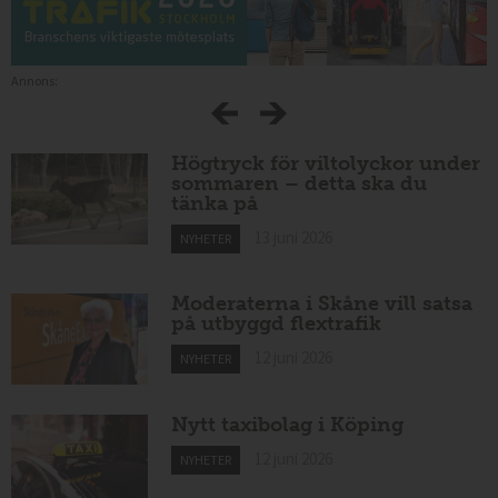
Annons:
Högtryck för viltolyckor under
sommaren – detta ska du
tänka på
13 juni 2026
NYHETER
Moderaterna i Skåne vill satsa
på utbyggd flextrafik
12 juni 2026
NYHETER
Nytt taxibolag i Köping
12 juni 2026
NYHETER