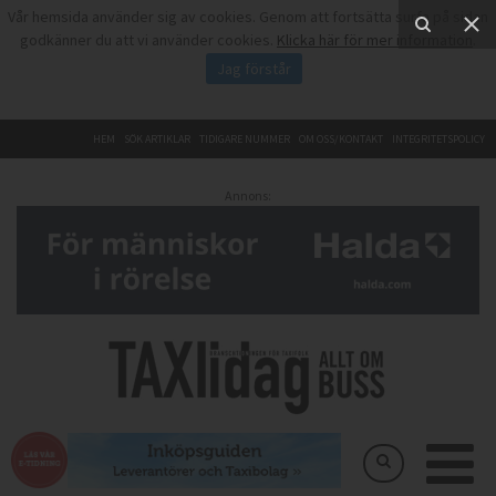
Vår hemsida använder sig av cookies. Genom att fortsätta surfa på sidan
godkänner du att vi använder cookies.
Klicka här för mer information
.
Jag förstår
HEM
SÖK ARTIKLAR
TIDIGARE NUMMER
OM OSS/KONTAKT
INTEGRITETSPOLICY
Annons: