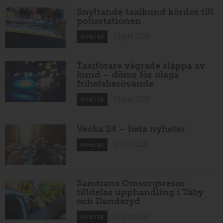
Snyltande taxikund kördes till
polisstationen
15 juni 2026
NYHETER
Taxiförare vägrade släppa av
kund – döms för olaga
frihetsberövande
15 juni 2026
NYHETER
Vecka 24 – heta nyheter
14 juni 2026
NYHETER
Samtrans Omsorgsresor
tilldelas upphandling i Täby
och Danderyd
13 juni 2026
NYHETER