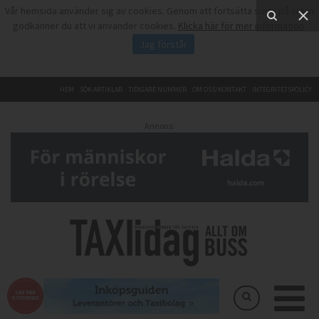
Vår hemsida använder sig av cookies. Genom att fortsätta surfa på sidan
godkänner du att vi använder cookies.
Klicka här för mer information
.
Jag förstår
HEM
SÖK ARTIKLAR
TIDIGARE NUMMER
OM OSS/KONTAKT
INTEGRITETSPOLICY
Annons: