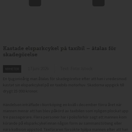
Kastade elsparkcykel på taxibil – åtalas för
skadegörelse
17 juni 2026
Text: Foto: Istock
NYHETER
En tjugonioårig man åtalas för skadegörelse efter att han i vredesmod
kastat sin elsparkcykel på en taxibils motorhuv. Skadorna uppgick till
drygt 25 000 kronor.
Händelsen inträffade i Norrköping en kväll i december förra året när
mannen menar att han blev påkörd av taxibilen som nyligen plockat upp
tre passagerare. Flera personer har i polisförhör sagt att mannen kom
körande på elsparkcykel innan någon form av sammanstötning eller
nära kollision uppstod. Taxiföraren försökte hjälpa mannen efter att han