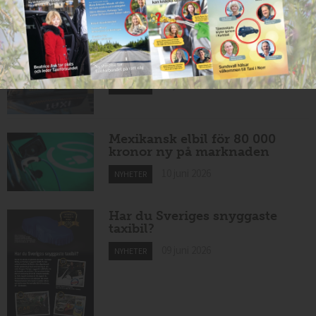
10 juni 2026
NYHETER
Nytt taxibolag i Borlänge
10 juni 2026
NYHETER
Mexikansk elbil för 80 000
kronor ny på marknaden
10 juni 2026
NYHETER
Har du Sveriges snyggaste
taxibil?
09 juni 2026
NYHETER