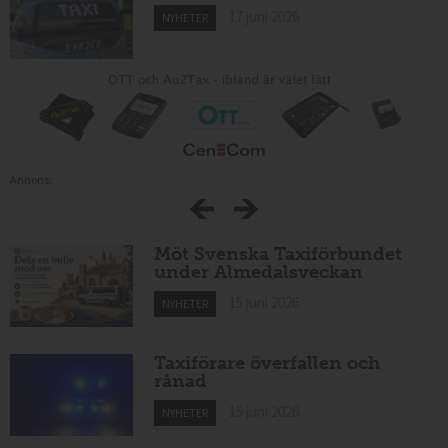
17 juni 2026
NYHETER
Annons:
Möt Svenska Taxiförbundet
under Almedalsveckan
15 juni 2026
NYHETER
Taxiförare överfallen och
rånad
15 juni 2026
NYHETER