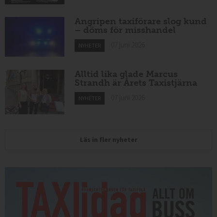
Angripen taxiförare slog kund
– döms för misshandel
07 juni 2026
NYHETER
Alltid lika glade Marcus
Strandh är Årets Taxistjärna
07 juni 2026
NYHETER
Läs in fler nyheter