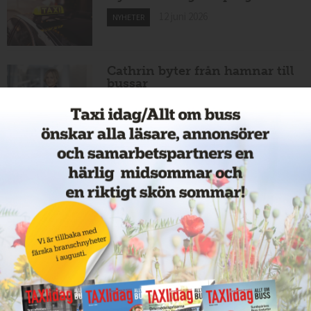
12 juni 2026
NYHETER
Cathrin byter från hamnar till
bussar
11 juni 2026
NYHETER
Nytt taxiföretag i Sigtuna
11 juni 2026
NYHETER
Nytt taxibolag i Borlänge
11 juni 2026
NYHETER
Taxibommar fick inte avsedd
effekt vid Lund C