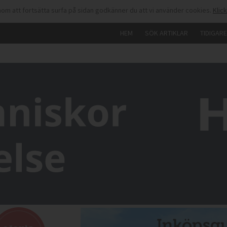
om att fortsätta surfa på sidan godkänner du att vi använder cookies.
Klic
HEM
SÖK ARTIKLAR
TIDIGAR