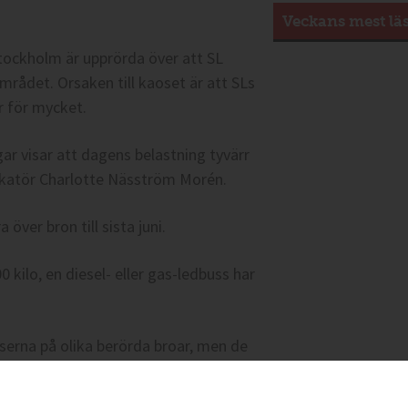
Veckans mest lä
tockholm är upprörda över att SL
området. Orsaken till kaoset är att SLs
r för mycket.
r visar att dagens belastning tyvärr
ikatör Charlotte Näsström Morén.
 över bron till sista juni.
 kilo, en diesel- eller gas-ledbuss har
erna på olika berörda broar, men de
n bli. Spontant känns detta som en
ösningar. I nuläget har vi inga