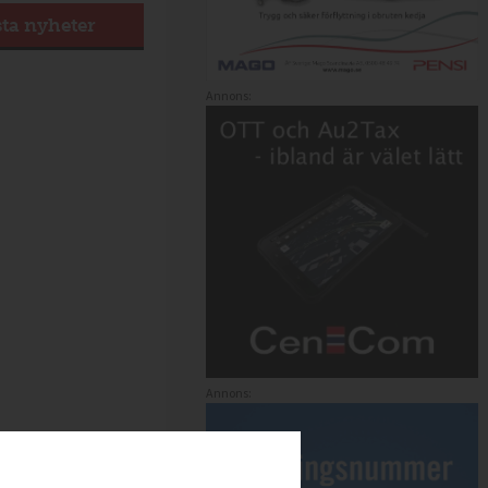
sta nyheter
Annons:
Annons: