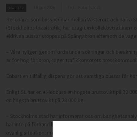
18 juni 2026
Text: Foto: Istock
NYHETER
Resenärer som busspendlar mellan Västerort och norra S
(Stockholms lokaltrafik) har dragit in kollektivtrafiken i 
eldrivna bussar stoppas på Spångabron eftersom de väge
– Våra nyligen genomförda undersökningar och beräkninga
är för hög för bron, säger trafikkontorets presskommun
Enbart en tillfällig dispens gör att samtliga bussar får köra
Enligt SL har en el-ledbuss en högsta bruttovikt på 30 0000
en högsta bruttovikt på 28 000 kg.
– Stockholms stad har informerat oss om bärighetsanalys
har inte på förhand kunnat säga vilka konsekvenserna ka
ovanlig situation, men vi arbetar just nu med att se över l