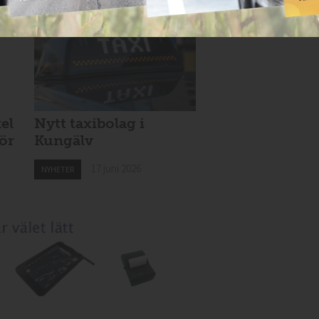
el
Nytt taxibolag i
för
Kungälv
17 juni 2026
NYHETER