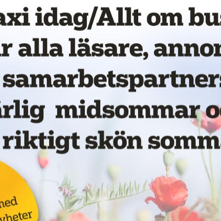
tta sätt framöver, säger Charlotte
la på LinkedIn