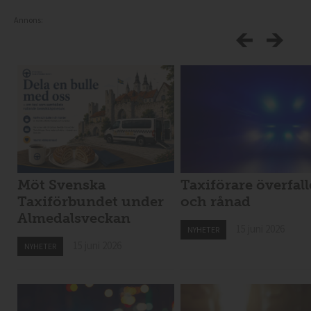
Annons:
Möt Svenska
Taxiförare överfal
Taxiförbundet under
och rånad
Almedalsveckan
15 juni 2026
NYHETER
15 juni 2026
NYHETER