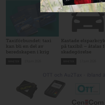
Taxiförbundet: taxi
Kastade elsparkcyk
kan bli en del av
på taxibil – åtalas 
beredskapen i krig
skadegörelse
19 juni 2026
17 juni 2026
NYHETER
NYHETER