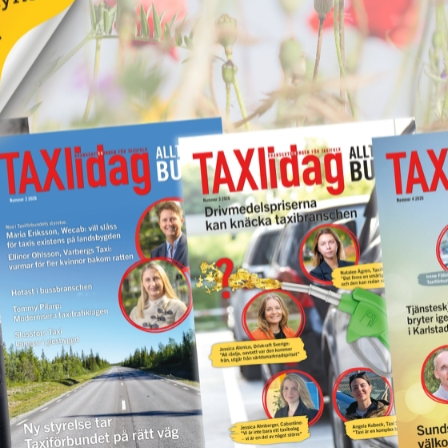
vet!
Nytt taxibolag i Piteå
19 juni 2026
NYHETER