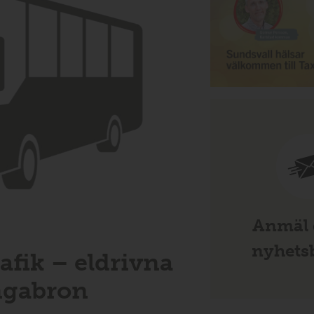
Anmäl d
nyhetsb
afik – eldrivna
ångabron