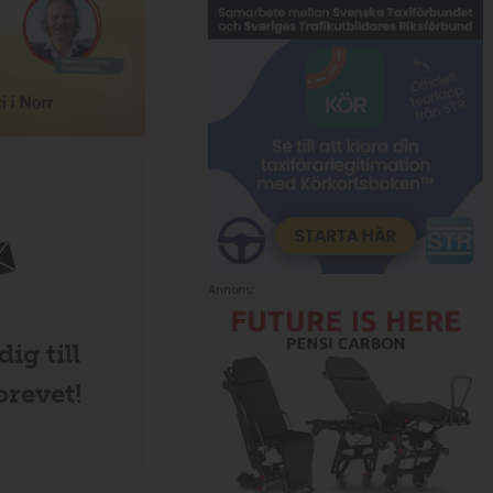
Annons:
ig till
revet!