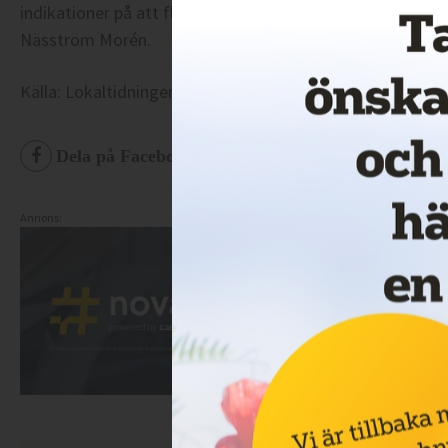
indikationer på att fler busslinjer kommer påverkas på de
Näsström Morén.
Källa: Lokaltidningen Mitt i.
Dela på Facebook
Dela på Twitter
De
Annons: