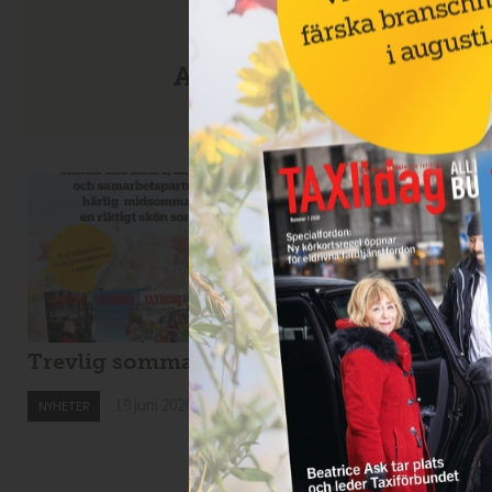
Anmäl dig till nyhetsbre
Trevlig sommar!
Nytt taxibolag i
Kiruna
19 juni 2026
NYHETER
19 juni 2026
NYHETER