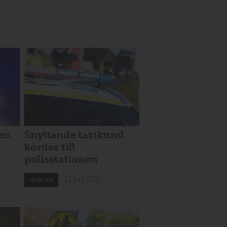
len
Snyltande taxikund
kördes till
polisstationen
15 juni 2026
NYHETER