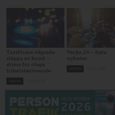
Taxiförare vägrade
Vecka 24 – heta
släppa av kund –
nyheter
döms för olaga
14 juni 2026
NYHETER
frihetsberövande
15 juni 2026
NYHETER