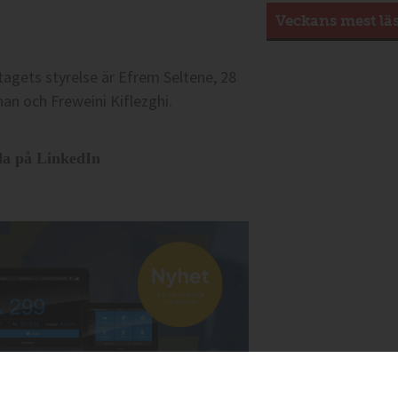
Veckans mest lä
etagets styrelse är Efrem Seltene, 28
an och Freweini Kiflezghi.
la på LinkedIn