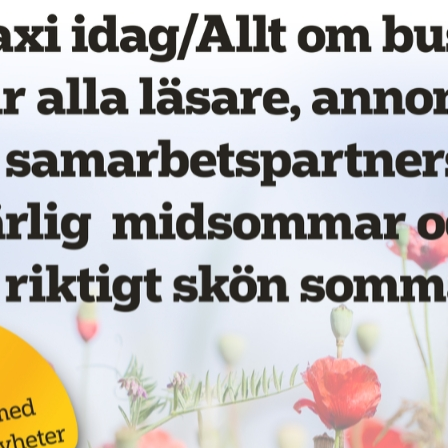
vet!
Taxiförbundet: taxi
kan bli en del av
beredskapen i krig
19 juni 2026
NYHETER