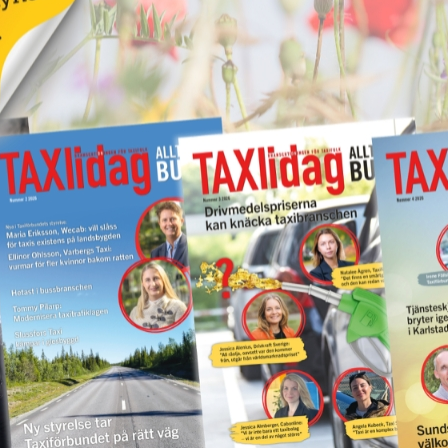
el
Nytt taxibolag i
för
Kungälv
17 juni 2026
NYHETER