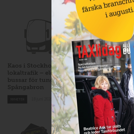
Kaos i Stockholms
Kastade elsparkcyk
lokaltrafik – eldrivna
på taxibil – åtalas 
bussar för tunga för
skadegörelse
Spångabron
17 juni 2026
NYHETER
18 juni 2026
NYHETER