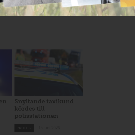
len
Snyltande taxikund
kördes till
polisstationen
15 juni 2026
NYHETER