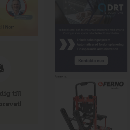
Annons:
ig till
revet!