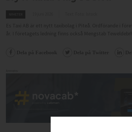
19 juni 2026
Text: Foto: Istock
NYHETER
Es Taxi AB är ett nytt taxibolag i Piteå. Ordförande i för
år. I företagets ledning finns också Mengstab Teweldebrh
Dela på Facebook
Dela på Twitter
De
Annons: