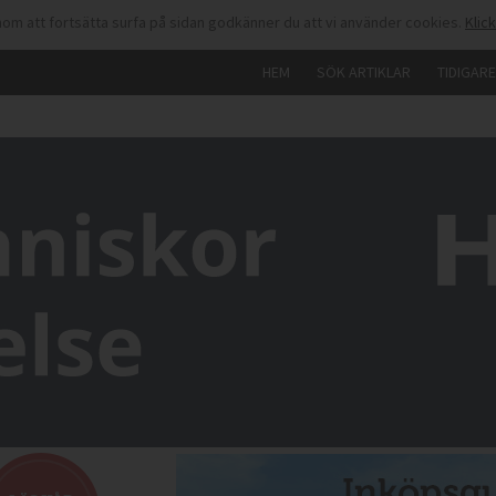
om att fortsätta surfa på sidan godkänner du att vi använder cookies.
Klic
HEM
SÖK ARTIKLAR
TIDIGAR