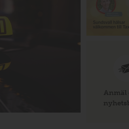
Anmäl d
nyhetsb