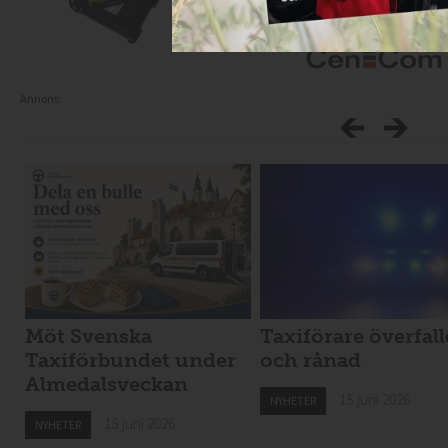
Annons:
Möt Svenska
Taxiförare överfal
Taxiförbundet under
och rånad
Almedalsveckan
15 juni 2026
NYHETER
15 juni 2026
NYHETER