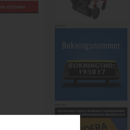
sta nyheter
Annons:
Annons: