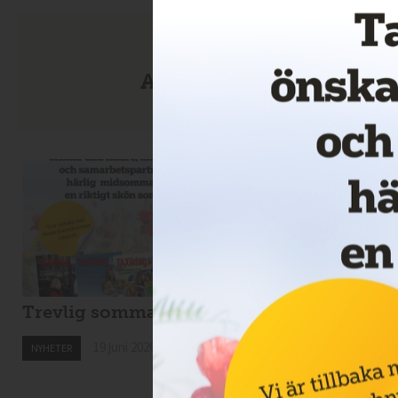
Anmäl dig till nyhetsbre
Trevlig sommar!
Nytt taxibolag i
Kiruna
19 juni 2026
NYHETER
19 juni 2026
NYHETER