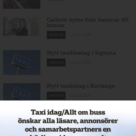
Cathrin byter från hamnar till
bussar
11 juni 2026
NYHETER
Nytt taxiföretag i Sigtuna
11 juni 2026
NYHETER
Nytt taxibolag i Borlänge
11 juni 2026
NYHETER
Taxibommar fick inte avsedd
effekt vid Lund C
10 juni 2026
NYHETER