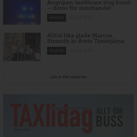
Angripen taxiförare slog kund
– döms för misshandel
07 juni 2026
NYHETER
Alltid lika glade Marcus
Strandh är Årets Taxistjärna
07 juni 2026
NYHETER
Läs in fler nyheter