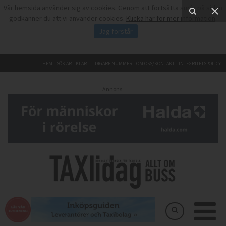
Vår hemsida använder sig av cookies. Genom att fortsätta surfa på sidan
godkänner du att vi använder cookies.
Klicka här för mer information
.
Jag förstår
HEM
SÖK ARTIKLAR
TIDIGARE NUMMER
OM OSS/KONTAKT
INTEGRITETSPOLICY
Annons: