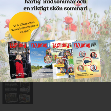
Nytt taxibolag i Borlänge
10 juni 2026
NYHETER
Mexikansk elbil för 80 000
kronor ny på marknaden
10 juni 2026
NYHETER
Har du Sveriges snyggaste
taxibil?
09 juni 2026
NYHETER