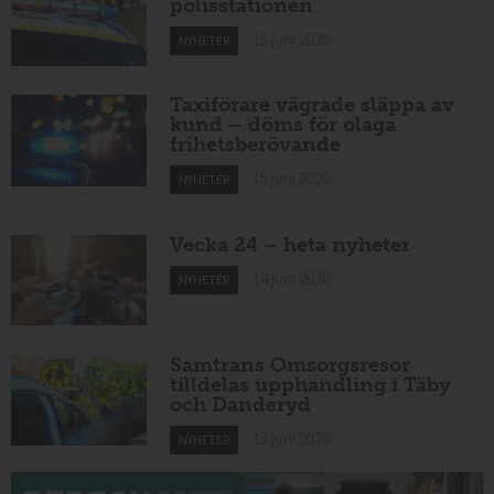
polisstationen
15 juni 2026
NYHETER
Taxiförare vägrade släppa av
kund – döms för olaga
frihetsberövande
15 juni 2026
NYHETER
Vecka 24 – heta nyheter
14 juni 2026
NYHETER
Samtrans Omsorgsresor
tilldelas upphandling i Täby
och Danderyd
13 juni 2026
NYHETER