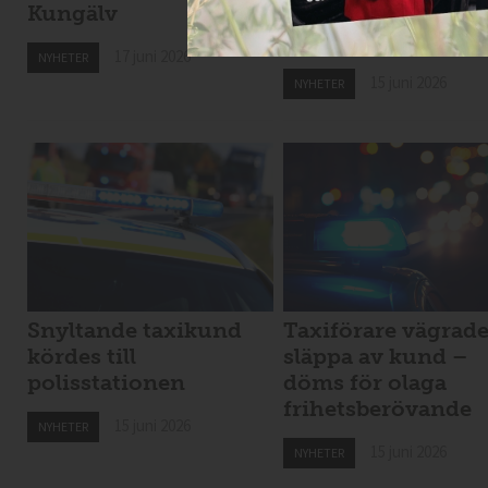
Kungälv
Taxiförbundet un
Almedalsveckan
17 juni 2026
NYHETER
15 juni 2026
NYHETER
Snyltande taxikund
Taxiförare vägrad
kördes till
släppa av kund –
polisstationen
döms för olaga
frihetsberövande
15 juni 2026
NYHETER
15 juni 2026
NYHETER