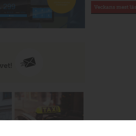
Veckans mest lä
vet!