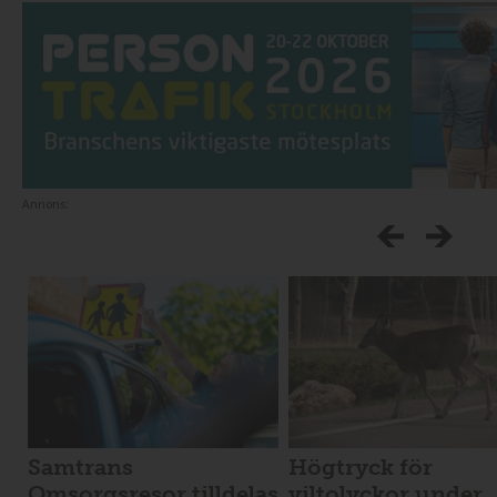
Annons:
Samtrans
Högtryck för
Omsorgsresor tilldelas
viltolyckor under