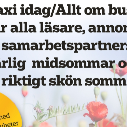
Nytt taxibolag i Piteå
19 juni 2026
NYHETER
Kastade elsparkcykel
vna
på taxibil – åtalas för
ör
skadegörelse
17 juni 2026
NYHETER