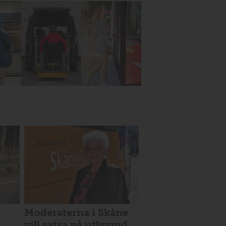
Moderaterna i Skåne
vill satsa på utbyggd