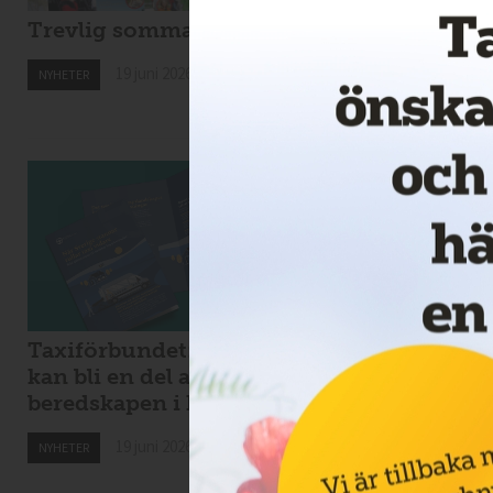
Trevlig sommar!
Nytt taxibolag i
Kiruna
19 juni 2026
NYHETER
19 juni 2026
NYHETER
Taxiförbundet: taxi
Kaos i Stockholms
kan bli en del av
lokaltrafik – eldri
beredskapen i krig
bussar för tunga f
Spångabron
19 juni 2026
NYHETER
18 juni 2026
NYHETER