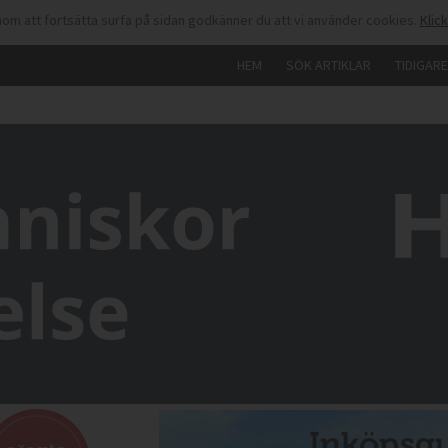
om att fortsätta surfa på sidan godkänner du att vi använder cookies.
Klic
HEM
SÖK ARTIKLAR
TIDIGAR