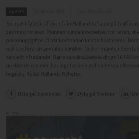
19 oktober 2023
Text: Foto: Istock
NYHETER
En man i fytioårsåldern från Halland tafsade på taxiförare
sex med föraren. Mannen kunde inte betala för resan, vilk
personuppgifter så att kostnaden kunde faktureras. Därm
och taxiföraren anmälde kunden. Nu har mannen dömts til
sexuellt ofredande. Han ska också betala drygt 16 000 kro
nu dömde mannen har inget minne av händelsen eftersom 
begicks.
Källa: Hallands Nyheter.
Dela på Facebook
Dela på Twitter
De
Annons: