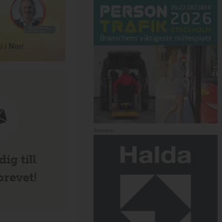
Annons:
ig till
revet!