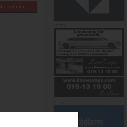
sta nyheter
Annons:
Annons: