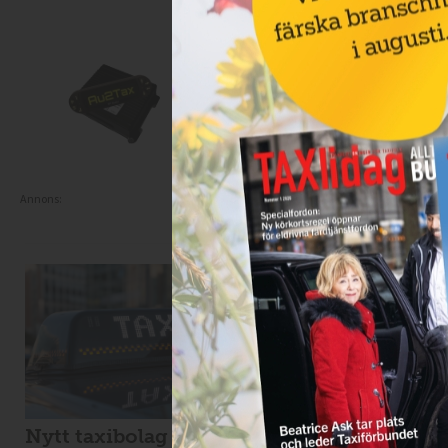
Annons:
Nytt taxibolag i
Möt Svenska