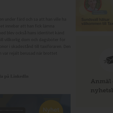
n under färd och sa att han ville ha
et innebar att han fick lämna
ed blev också hans identitet känd
l villkorlig dom och dagsböter för
nor i skadestånd till taxiföraren. Den
var rejält berusad när brottet
la på LinkedIn
Anmäl d
nyhetsb