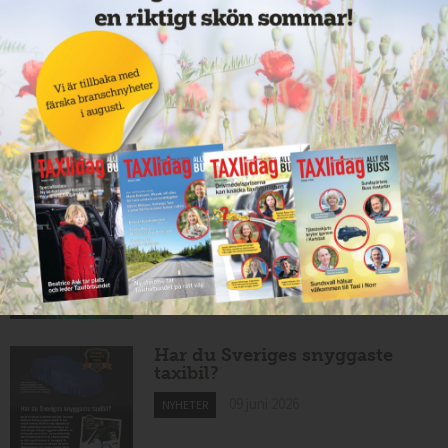
Taxibommar fick inte avsedd
effekt vid Lund C
10 juni 2026
NYHETER
Nytt taxibolag i Borlänge
10 juni 2026
NYHETER
Mexikansk elbil för 80 000
kronor ny på marknaden
10 juni 2026
NYHETER
Har du Sveriges snyggaste
taxibil?
09 juni 2026
NYHETER