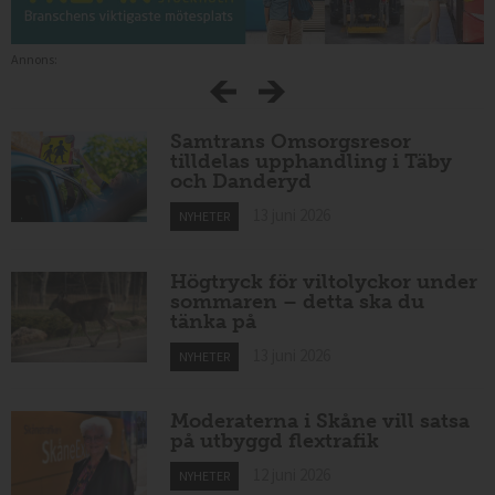
Annons:
Samtrans Omsorgsresor
tilldelas upphandling i Täby
och Danderyd
13 juni 2026
NYHETER
Högtryck för viltolyckor under
sommaren – detta ska du
tänka på
13 juni 2026
NYHETER
Moderaterna i Skåne vill satsa
på utbyggd flextrafik
12 juni 2026
NYHETER