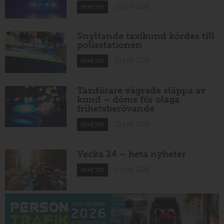
15 juni 2026
NYHETER
Snyltande taxikund kördes till
polisstationen
15 juni 2026
NYHETER
Taxiförare vägrade släppa av
kund – döms för olaga
frihetsberövande
15 juni 2026
NYHETER
Vecka 24 – heta nyheter
14 juni 2026
NYHETER