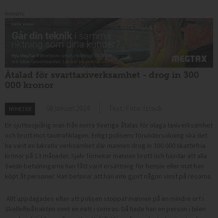
Annons:
Åtalad för svarttaxiverksamhet - drog in 300
000 kronor
08 januari 2024
Text: Foto: Istock
NYHETER
En sjuttiosjuårig man från norra Sverige åtalas för olaga taxiverksamhet
och brott mot taxitrafiklagen. Enligt polisens förundersökning ska det
ha varit en lukrativ verksamhet där mannen drog in 300 000 skattefria
kronor på 13 månader. Själv förnekar mannen brott och hävdar att alla
Swish-betalningarna han fått varit ersättning för bensin eller mat han
köpt åt personer. Han betonar att han inte gjort någon vinst på resorna.
Allt uppdagades efter att polisen stoppat mannen på en mindre ort i
Skellefteåtrakten sent en natt i somras. Då hade han en person i bilen