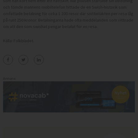
som han kört hem efter ett nattskift. När polisen startade sin utredning
och tömde mannens mobiltelefon hittade de en Swish-historik som
omfattade betalning för cirka 1 200 resor där snittintäkten per resa låg
på runt 250 kronor. Betalningarna hade ofta meddelanden som vittnade
om att den som swishat pengar betalat för en resa.
Källa: Folkbladet.
Annons: