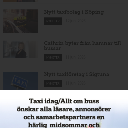
Nytt taxibolag i Köping
12 juni 2026
NYHETER
Cathrin byter från hamnar till
bussar
11 juni 2026
NYHETER
Nytt taxiföretag i Sigtuna
11 juni 2026
NYHETER
Nytt taxibolag i Borlänge
11 juni 2026
NYHETER