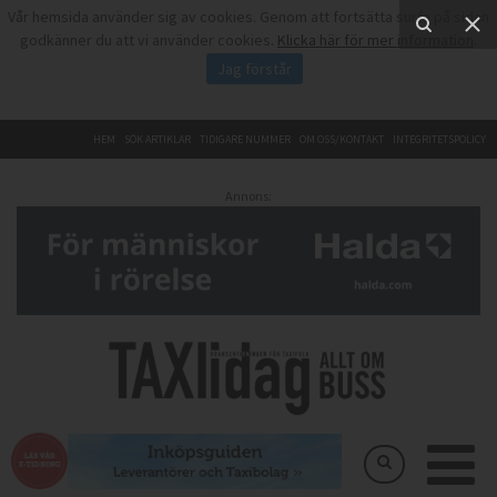
Vår hemsida använder sig av cookies. Genom att fortsätta surfa på sidan
godkänner du att vi använder cookies.
Klicka här för mer information
.
Jag förstår
HEM
SÖK ARTIKLAR
TIDIGARE NUMMER
OM OSS/KONTAKT
INTEGRITETSPOLICY
Annons: