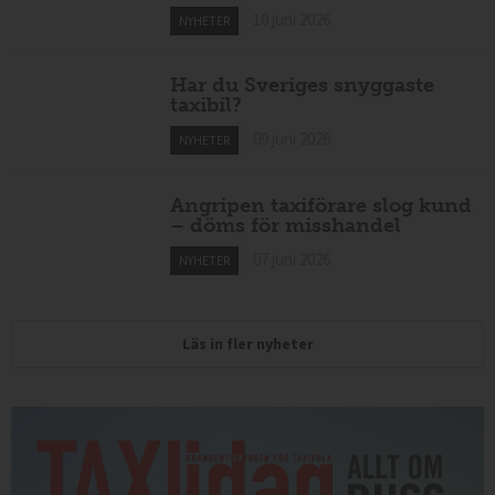
Mexikansk elbil för 80 000
kronor ny på marknaden
10 juni 2026
NYHETER
Har du Sveriges snyggaste
taxibil?
09 juni 2026
NYHETER
Angripen taxiförare slog kund
– döms för misshandel
07 juni 2026
NYHETER
Läs in fler nyheter