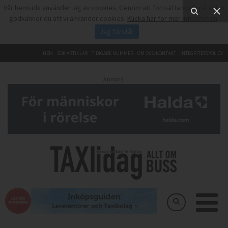
Vår hemsida använder sig av cookies. Genom att fortsätta surfa på sidan
godkänner du att vi använder cookies.
Klicka här för mer information
.
Jag förstår
HEM
SÖK ARTIKLAR
TIDIGARE NUMMER
OM OSS/KONTAKT
INTEGRITETSPOLICY
Annons: