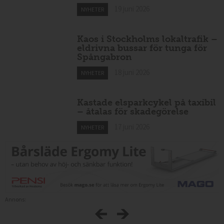
Taxiförbundet: taxi kan bli en
del av beredskapen i krig
19 juni 2026
NYHETER
Kaos i Stockholms lokaltrafik –
eldrivna bussar för tunga för
Spångabron
18 juni 2026
NYHETER
Kastade elsparkcykel på taxibil
– åtalas för skadegörelse
17 juni 2026
NYHETER