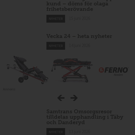
Taxiförare vägrade släppa av
kund – döms för olaga
frihetsberövande
15 juni 2026
NYHETER
Vecka 24 – heta nyheter
14 juni 2026
NYHETER
Annons:
Samtrans Omsorgsresor
tilldelas upphandling i Täby