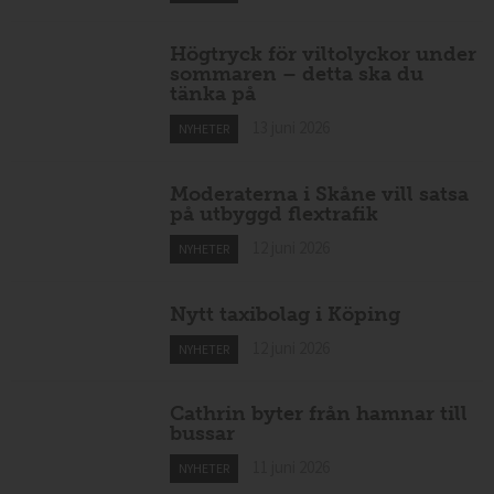
och Danderyd
13 juni 2026
NYHETER
Högtryck för viltolyckor under
sommaren – detta ska du
tänka på
13 juni 2026
NYHETER
Moderaterna i Skåne vill satsa
på utbyggd flextrafik
12 juni 2026
NYHETER
Nytt taxibolag i Köping
12 juni 2026
NYHETER
Cathrin byter från hamnar till