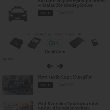
Kastade elsparkcykel på taxibil
– åtalas för skadegörelse
17 juni 2026
NYHETER
Annons:
Nytt taxibolag i Kungälv
17 juni 2026
NYHETER
Möt Svenska Taxiförbundet
under Almedalsveckan