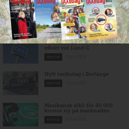
Nytt taxibolag i Borlänge
11 juni 2026
NYHETER
Taxibommar fick inte avsedd
effekt vid Lund C
10 juni 2026
NYHETER
Nytt taxibolag i Borlänge
10 juni 2026
NYHETER
Mexikansk elbil för 80 000
kronor ny på marknaden
10 juni 2026
NYHETER