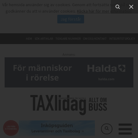
Vår hemsida använder sig av cookies. Genom att fortsätta surfa på sidan
godkänner du att vi använder cookies.
Klicka här för mer information
.
Jag förstår
HEM
SÖK ARTIKLAR
TIDIGARE NUMMER
OM OSS/KONTAKT
INTEGRITETSPOLICY
Annons: