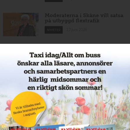
Moderaterna i Skåne vill satsa
på utbyggd flextrafik
12 juni 2026
NYHETER
Nytt taxibolag i Köping
12 juni 2026
NYHETER
Cathrin byter från hamnar till
bussar
11 juni 2026
NYHETER
Nytt taxiföretag i Sigtuna
11 juni 2026
NYHETER