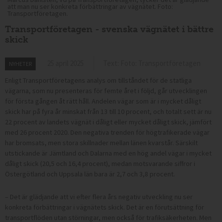
att man nu ser konkreta förbättringar av vägnätet. Foto:
Transportföretagen.
Transportföretagen - svenska vägnätet i bättre
skick
25 april 2025
Text: Foto: Transportföretagen
NYHETER
Enligt Transportföretagens analys om tillståndet för de statliga
vägarna, som nu presenteras för femte året i följd, går utvecklingen
för första gången åt rätt håll. Andelen vägar som är i mycket dåligt
skick har på fyra år minskat från 13 till 10 procent, och totalt sett är nu
22 procent av landets vägnät i dåligt eller mycket dåligt skick, jämfört
med 26 procent 2020. Den negativa trenden för högtrafikerade vägar
har bromsats, men stora skillnader mellan länen kvarstår. Särskilt
utstickande är Jämtland och Dalarna med en hög andel vägar i mycket
dåligt skick (20,5 och 16,4 procent), medan motsvarande siffror i
Östergötland och Uppsala län bara är 2,7 och 3,8 procent.
– Det är glädjande att vi efter flera års negativ utveckling nu ser
konkreta förbättringar i vägnätets skick. Det är en förutsättning för
transportflöden utan störningar, men också för trafiksäkerheten. Men