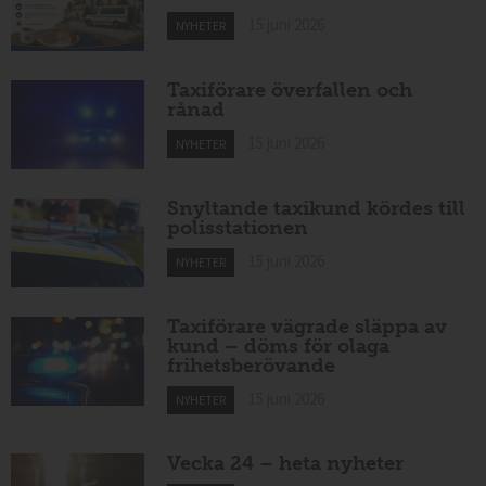
15 juni 2026
NYHETER
Taxiförare överfallen och
rånad
15 juni 2026
NYHETER
Snyltande taxikund kördes till
polisstationen
15 juni 2026
NYHETER
Taxiförare vägrade släppa av
kund – döms för olaga
frihetsberövande
15 juni 2026
NYHETER
Vecka 24 – heta nyheter