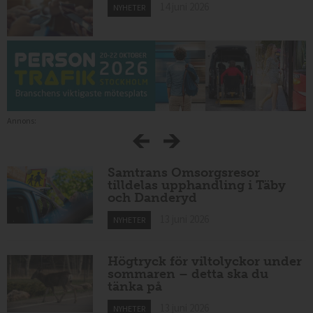
14 juni 2026
NYHETER
Annons:
Samtrans Omsorgsresor
tilldelas upphandling i Täby
och Danderyd
13 juni 2026
NYHETER
Högtryck för viltolyckor under
sommaren – detta ska du
tänka på
13 juni 2026
NYHETER