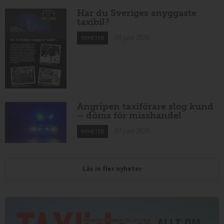
Har du Sveriges snyggaste
taxibil?
09 juni 2026
NYHETER
Angripen taxiförare slog kund
– döms för misshandel
07 juni 2026
NYHETER
Läs in fler nyheter