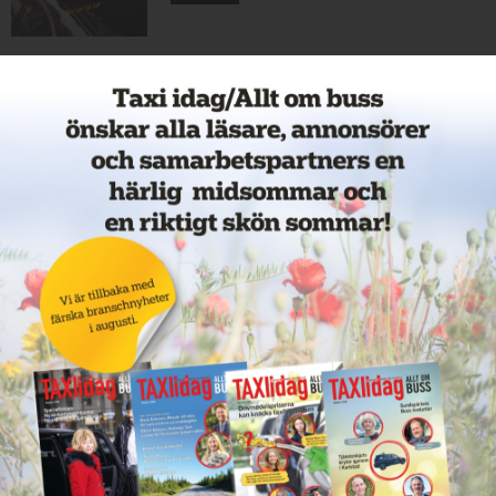
Cathrin byter från hamnar till
bussar
11 juni 2026
NYHETER
Nytt taxiföretag i Sigtuna
11 juni 2026
NYHETER
Nytt taxibolag i Borlänge
11 juni 2026
NYHETER
Taxibommar fick inte avsedd
effekt vid Lund C
10 juni 2026
NYHETER