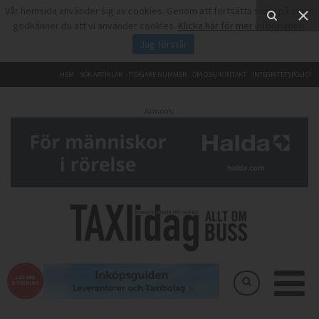
Vår hemsida använder sig av cookies. Genom att fortsätta surfa på sidan
godkänner du att vi använder cookies.
Klicka här för mer information
.
Jag förstår
HEM
SÖK ARTIKLAR
TIDIGARE NUMMER
OM OSS/KONTAKT
INTEGRITETSPOLICY
Annons: