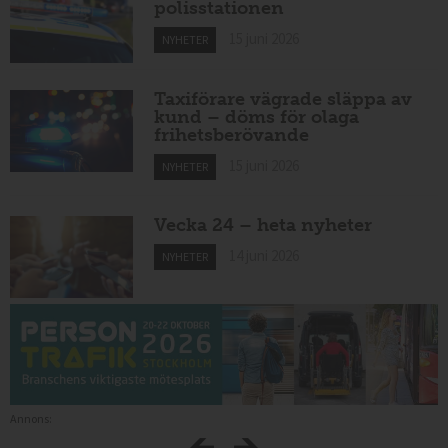
polisstationen
15 juni 2026
NYHETER
Taxiförare vägrade släppa av
kund – döms för olaga
frihetsberövande
15 juni 2026
NYHETER
Vecka 24 – heta nyheter
14 juni 2026
NYHETER
Annons: