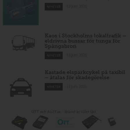
19 juni 2026
NYHETER
Kaos i Stockholms lokaltrafik –
eldrivna bussar för tunga för
Spångabron
18 juni 2026
NYHETER
Kastade elsparkcykel på taxibil
– åtalas för skadegörelse
17 juni 2026
NYHETER