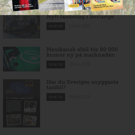
Nytt taxibolag i Borlänge
10 juni 2026
NYHETER
Mexikansk elbil för 80 000
kronor ny på marknaden
10 juni 2026
NYHETER
Har du Sveriges snyggaste
taxibil?
09 juni 2026
NYHETER