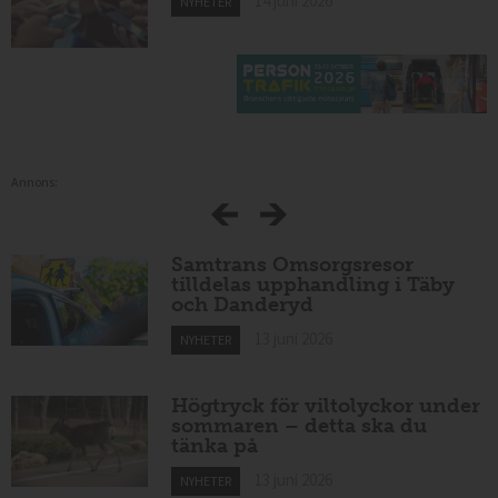
14 juni 2026
NYHETER
Annons:
Samtrans Omsorgsresor
tilldelas upphandling i Täby
och Danderyd
13 juni 2026
NYHETER
Högtryck för viltolyckor under
sommaren – detta ska du
tänka på
13 juni 2026
NYHETER