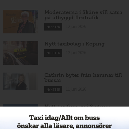
Moderaterna i Skåne vill satsa
på utbyggd flextrafik
12 juni 2026
NYHETER
Nytt taxibolag i Köping
12 juni 2026
NYHETER
Cathrin byter från hamnar till
bussar
11 juni 2026
NYHETER
Nytt taxiföretag i Sigtuna
11 juni 2026
NYHETER