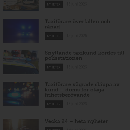
15 juni 2026
NYHETER
Taxiförare överfallen och
rånad
15 juni 2026
NYHETER
Snyltande taxikund kördes till
polisstationen
15 juni 2026
NYHETER
Taxiförare vägrade släppa av
kund – döms för olaga
frihetsberövande
15 juni 2026
NYHETER
Vecka 24 – heta nyheter