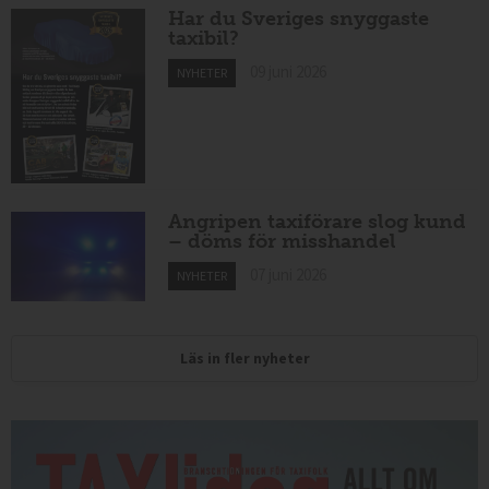
Har du Sveriges snyggaste
taxibil?
09 juni 2026
NYHETER
Angripen taxiförare slog kund
– döms för misshandel
07 juni 2026
NYHETER
Läs in fler nyheter