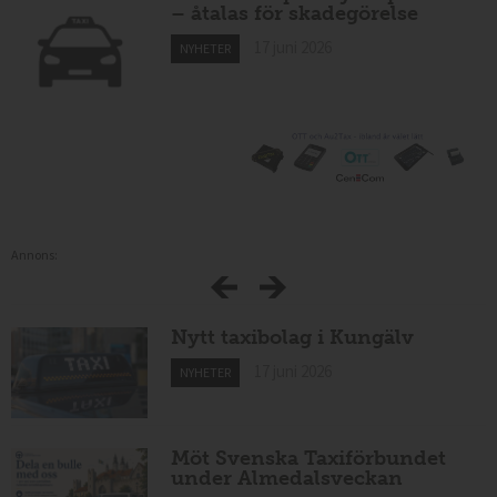
– åtalas för skadegörelse
17 juni 2026
NYHETER
Annons:
Nytt taxibolag i Kungälv
17 juni 2026
NYHETER
Möt Svenska Taxiförbundet
under Almedalsveckan