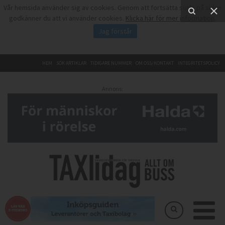
Vår hemsida använder sig av cookies. Genom att fortsätta surfa på sidan
godkänner du att vi använder cookies.
Klicka här för mer information
.
Jag förstår
HEM
SÖK ARTIKLAR
TIDIGARE NUMMER
OM OSS/KONTAKT
INTEGRITETSPOLICY
Annons: