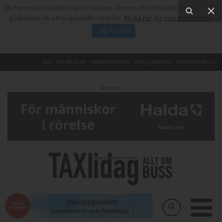
Vår hemsida använder sig av cookies. Genom att fortsätta surfa på sidan
godkänner du att vi använder cookies.
Klicka här för mer information
.
Jag förstår
HEM
SÖK ARTIKLAR
TIDIGARE NUMMER
OM OSS/KONTAKT
INTEGRITETSPOLICY
Annons: