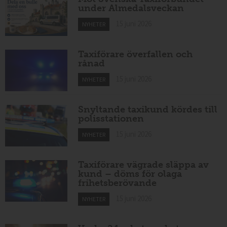
under Almedalsveckan
15 juni 2026
NYHETER
Taxiförare överfallen och
rånad
15 juni 2026
NYHETER
Snyltande taxikund kördes till
polisstationen
15 juni 2026
NYHETER
Taxiförare vägrade släppa av
kund – döms för olaga
frihetsberövande
15 juni 2026
NYHETER