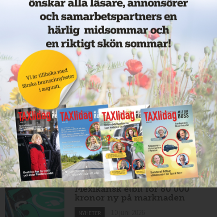
Nytt taxibolag i Borlänge
11 juni 2026
NYHETER
Taxibommar fick inte avsedd
effekt vid Lund C
10 juni 2026
NYHETER
Nytt taxibolag i Borlänge
10 juni 2026
NYHETER
Mexikansk elbil för 80 000
kronor ny på marknaden
10 juni 2026
NYHETER