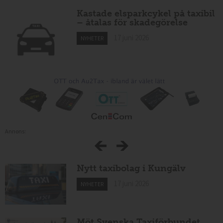
Kastade elsparkcykel på taxibil
– åtalas för skadegörelse
17 juni 2026
NYHETER
Annons:
Nytt taxibolag i Kungälv
17 juni 2026
NYHETER
Möt Svenska Taxiförbundet