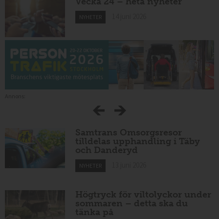
Vecka 24 – heta nyheter
14 juni 2026
NYHETER
Annons:
Samtrans Omsorgsresor
tilldelas upphandling i Täby
och Danderyd
13 juni 2026
NYHETER
Högtryck för viltolyckor under
sommaren – detta ska du
tänka på