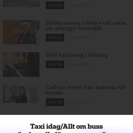
13 juni 2026
NYHETER
Moderaterna i Skåne vill satsa
på utbyggd flextrafik
12 juni 2026
NYHETER
Nytt taxibolag i Köping
12 juni 2026
NYHETER
Cathrin byter från hamnar till
bussar
11 juni 2026
NYHETER
Nytt taxiföretag i Sigtuna
11 juni 2026
NYHETER