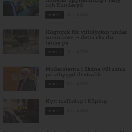
tilldelas upphandling i Täby
och Danderyd
13 juni 2026
NYHETER
Högtryck för viltolyckor under
sommaren – detta ska du
tänka på
13 juni 2026
NYHETER
Moderaterna i Skåne vill satsa
på utbyggd flextrafik
12 juni 2026
NYHETER
Nytt taxibolag i Köping
12 juni 2026
NYHETER