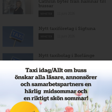
Cathrin byter från hamnar till
bussar
11 juni 2026
NYHETER
Nytt taxiföretag i Sigtuna
11 juni 2026
NYHETER
Nytt taxibolag i Borlänge
11 juni 2026
NYHETER
Taxibommar fick inte avsedd
effekt vid Lund C
10 juni 2026
NYHETER
Nytt taxibolag i Borlänge