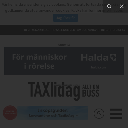
Vår hemsida använder sig av cookies. Genom att fortsätta surfa på sidan
godkänner du att vi använder cookies.
Klicka här för mer information
.
Jag förstår
HEM
SÖK ARTIKLAR
TIDIGARE NUMMER
OM OSS/KONTAKT
INTEGRITETSPOLICY
Annons: