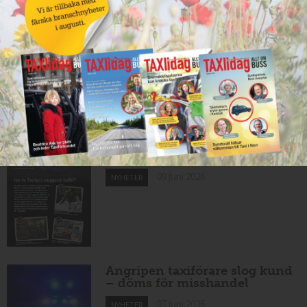
10 juni 2026
NYHETER
Mexikansk elbil för 80 000
kronor ny på marknaden
10 juni 2026
NYHETER
Har du Sveriges snyggaste
taxibil?
09 juni 2026
NYHETER
Angripen taxiförare slog kund
– döms för misshandel
07 juni 2026
NYHETER