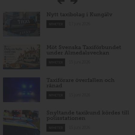
Nytt taxibolag i Kungälv
17 juni 2026
NYHETER
Möt Svenska Taxiförbundet
under Almedalsveckan
15 juni 2026
NYHETER
Taxiförare överfallen och
rånad
15 juni 2026
NYHETER
Snyltande taxikund kördes till
polisstationen
15 juni 2026
NYHETER